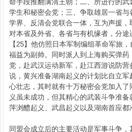
命手段推翻满清王朝；二、所进行的武
学生和秘密会党；三、争取雄居一省与
学界、反清会党联合一体，互为声援，
对本省及外省、各省与有机缘者，分途
【25】他仿照日本军制编组革命军旅
福益为副帅。同时派人到上海购买弹药
党，赴武汉运动新军，赴江西游说防营
说，黄兴准备湖南起义的计划比自立军
心壮志，其时就有十万秘密会党加入了
义虽未成功，但其精心的武装斗争准备
萍浏醴起义、武昌起义以及湖南首应都
同盟会成立后的主要活动是军事斗争，