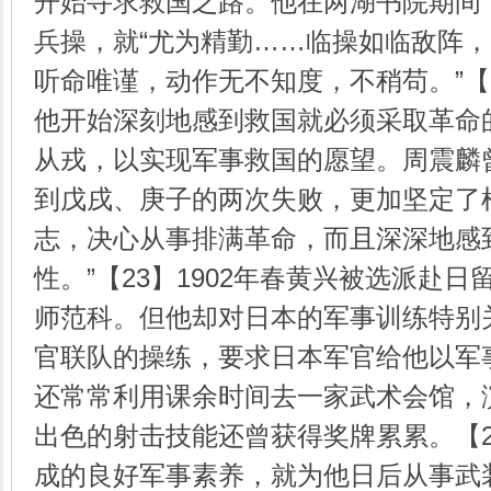
开始寻求救国之路。他在两湖书院期间
兵操，就“尤为精勤……临操如临敌阵
听命唯谨，动作无不知度，不稍苟。”【
他开始深刻地感到救国就必须采取革命
从戎，以实现军事救国的愿望。周震麟
到戊戌、庚子的两次失败，更加坚定了
志，决心从事排满革命，而且深深地感
性。”【23】1902年春黄兴被选派赴
师范科。但他却对日本的军事训练特别
官联队的操练，要求日本军官给他以军
还常常利用课余时间去一家武术会馆，
出色的射击技能还曾获得奖牌累累。【
成的良好军事素养，就为他日后从事武