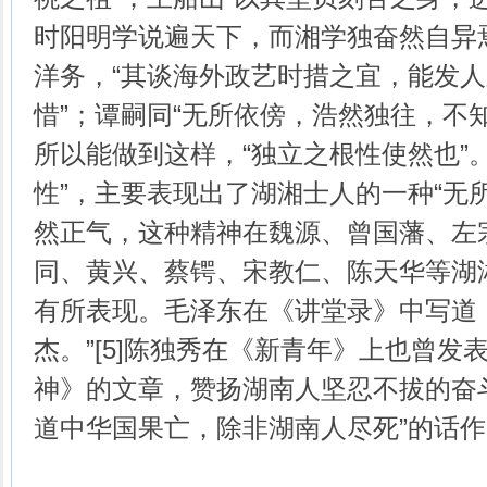
时阳明学说遍天下，而湘学独奋然自异
洋务，“其谈海外政艺时措之宜，能发
惜”；谭嗣同“无所依傍，浩然独往，不
所以能做到这样，“独立之根性使然也”。
性”，主要表现出了湖湘士人的一种“无
然正气，这种精神在魏源、曾国藩、左
同、黄兴、蔡锷、宋教仁、陈天华等湖
有所表现。毛泽东在《讲堂录》中写道
杰。”[5]陈独秀在《新青年》上也曾发
神》的文章，赞扬湖南人坚忍不拔的奋
道中华国果亡，除非湖南人尽死”的话