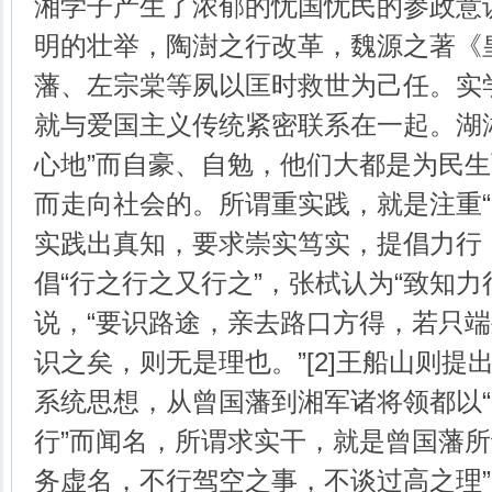
湘学子产生了浓郁的忧国忧民的参政意
明的壮举，陶澍之行改革，魏源之著《
藩、左宗棠等夙以匡时救世为己任。实
就与爱国主义传统紧密联系在一起。湖
心地”而自豪、自勉，他们大都是为民
而走向社会的。所谓重实践，就是注重“知
实践出真知，要求崇实笃实，提倡力行
倡“行之行之又行之”，张栻认为“致知力
说，“要识路途，亲去路口方得，若只
识之矣，则无是理也。”[2]王船山则提
系统思想，从曾国藩到湘军诸将领都以“
行”而闻名，所谓求实干，就是曾国藩所
务虚名，不行驾空之事，不谈过高之理”