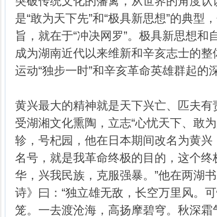
突破传统文化的藩篱，从世界的角度认
是“敢为天下先”和“极具新思想”的典型
旨，就在于“冲决网罗”。极具新思想和
成为湖南近代以来维新和辛亥志士的整
运动“独步一时”和辛亥革命英雄群起的
黄兴最大的精神就是天下兴亡、匹夫有
受湖湘文化熏陶，立志“心忧天下、敢为
轸，号杞园，他在日本期间改名为黄兴
名号，就是我革命终极的目的，这个终
华，兴我民族，克服强暴。”他在两湖
诗》曰：“独立雄无敌，长空万里风。
笼。一去渡沧海，高扬摩碧穹。秋深霜