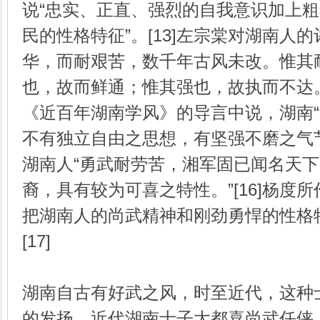
说“忠实、正直、强烈的自我意识加上
民的性格特征”。[13]左宗棠对湖南人
华，而耐艰苦，数千年古风未改。惟其
也，故而鲜通；惟其强也，故执而不达。”
《近百年湖南学风》的导言中说，湖南“
不有独立自由之思想，有坚强不磨之气节”
湖南人“勇武耐劳苦，湘军固已闻名天
裔，具有较为可喜之特性。”[16]杨度
把湖南人的尚武精神和刚劲勇悍的性格
[17]
湖南自古有好武之风，时至近代，这种
的发扬。近代湖南士子大都喜尚武任侠