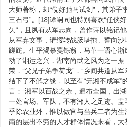
大师著称，却“傥好驰马试剑”，其弟子
三石弓”。[18]谭嗣同也特别喜欢“任侠
矢”，且夙有从军志向，曾作诗以铭记他的
从军弃文事，请缨转战肠堪拖。誓向沙
蹉跎。生平渴慕矍铄翁，马革一语心渐磨。
动了湘运之兴，湖南尚武之风为之一振
荣，“父兄子弟争荷戈”，“乡间共道从军
结下了不解之缘，以至有“无湘不成军”
言：“湘军以百战之余，遍布全国，出
一处官场、军队，不有湘人之足迹。盖
乎除农业外，惟以做官与当兵二者为生活之
南的层出不穷的人才群体情况来看，大