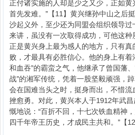
正付诸实施的人却是少之又少，正如黄
首先发难。”【11】黄兴继孙中山之后
沙起义外，至少还为同盟会组织领导过
来讲，虽没有一次取得成功，可他这种
正是黄兴身上最为感人的地方，只有真
败，才最具有必胜信心。他的身上有着
和血吞”的霸蛮之气，他继承了曾国藩、胡
战”的湘军传统，凭着一股坚毅顽强，
会在国难当头之时，挺身而出，不惜流
挫愈勇。对此，黄兴本人于1912年武
慨地说：“百折不回，十七次铁血精神
四千年帝王历史，才成民主共和。”【1