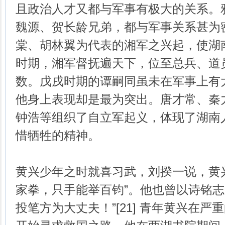
且政治人才又都与军事有极大的关系。
魏源、贺长龄兄弟，都与军事关系甚为
棠、胡林翼为代表的湘军之兴起，使湖
时期，湘军督抚遍天下，位至总兵、道
数。戊戌时期的谭嗣同虽未在军事上有
他身上表现却是最为突出。唐才常、秦
钟浩等组织了自立军起义，体现了湖南
惜牺牲的精神。
黄兴少年之时就喜习武，刘揆一说，黄
家拳，只手能举百钧”。他也曾以诗铭志
投笔方为大丈夫！”[21] 青年黄兴在