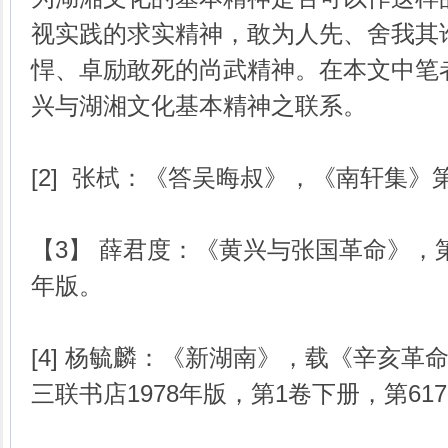
视实践的求实精神，敢为人先、舍我其
悍、卓励敢死的尚武精神。在本文中笔
兴与湖湘文化基本精神之联系。
[2] 张栻：《答吴晦叔》，《南轩集》第
【3】 薛君度：《黄兴与张国革命》，第
年版。
[4] 杨毓麟：《新湖南》，载《辛亥革
三联书店1978年版，第1卷下册，第617