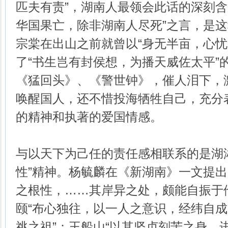
匹夫有责”，湖南人最领会此话的深刻含
华国果亡，除非湖南人尽死”之言，是
宗棠在出山之前就曾以“身无半亩，心忧
了“书生岂有封侯想，为播天威佐太平”
《猛回头》、《警世钟》，催人泪下，
唤醒国人，还不惜投海牺牲自己，充分
的精神和执著的爱国情感。
与以天下为己任的责任感相联系的是湖
性”精神。杨毓麟在《新湖南》一文提出
之根性，……其岸异之处，颇能自振于
颐“布心独往，以一人之意识，经纬自
祧之祖”；王船山“以其坚贞刻苦之身，