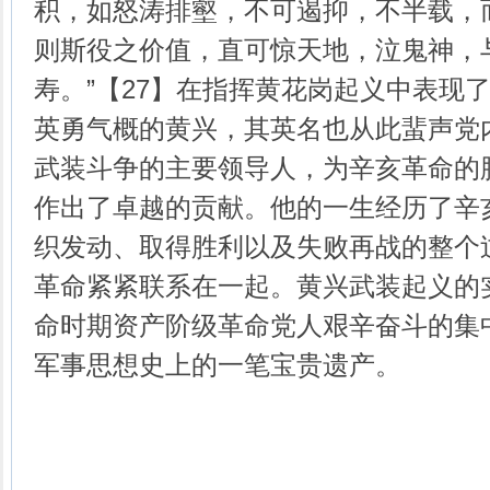
积，如怒涛排壑，不可遏抑，不半载，
则斯役之价值，直可惊天地，泣鬼神，
寿。”【27】在指挥黄花岗起义中表现
英勇气概的黄兴，其英名也从此蜚声党
武装斗争的主要领导人，为辛亥革命的
作出了卓越的贡献。他的一生经历了辛
织发动、取得胜利以及失败再战的整个
革命紧紧联系在一起。黄兴武装起义的
命时期资产阶级革命党人艰辛奋斗的集
军事思想史上的一笔宝贵遗产。