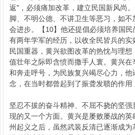
返”，必须痛加改革，建立民国新风尚
脚、不明公德、不讲卫生等恶习，如不
会进步。【10】他还提倡必须培养国
有两年学军的经历，以收全民皆兵的实
民国重器，黄兴欲图改革的热忱与理想
值壮年之际即含愤而撒手人寰。黄兴在
和奔走呼号，为民族复兴竭尽心力，他
念，在当时都曾起到了振聋发聩的作用
坚忍不拔的奋斗精神、不屈不挠的坚强
现的又一个方面。黄兴是屡败屡战的英雄
州起义之后，虽然武装反清已逐渐成为