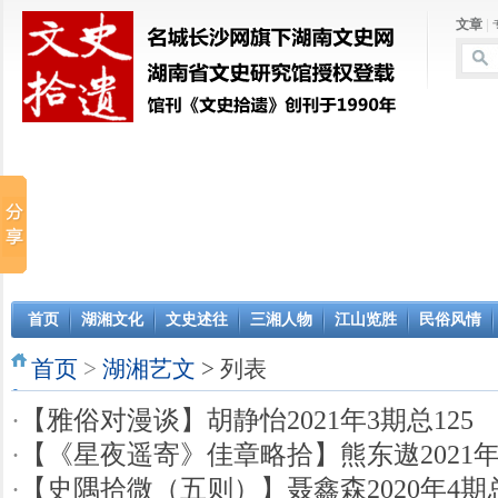
文章
|
首页
湖湘文化
文史述往
三湘人物
江山览胜
民俗风情
首页
>
湖湘艺文
> 列表
·
【雅俗对漫谈】胡静怡2021年3期总125
·
【《星夜遥寄》佳章略拾】熊东遨2021年1
·
【史隅拾微（五则）】聂鑫森2020年4期总