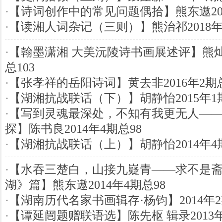
·
【诗词创作中的常见问题偶拾】熊东遨201
·
【读湘人词杂记（三则）】熊治祁2018年1
·
【翰墨潇湘 大美沅陵诗书画展述评】熊灿亭
总103
·
【张孝祥的岳阳诗词】黄去非2016年2期总
·
【湖湘抗战联话（下）】胡静怡2015年1
·
【写到灵魂最深处，不知有我更无人—
探】陈书良2014年4期总98
·
【湖湘抗战联话（上）】胡静怡2014年4
·
【水吞三楚白，山接九嶷青——求不是
湖》篇】熊东遨2014年4期总98
·
【湖南历代名家书画辑存·杨钧】2014年2
·
【谭延闿题赠联语选】陈先枢 辑录2013年