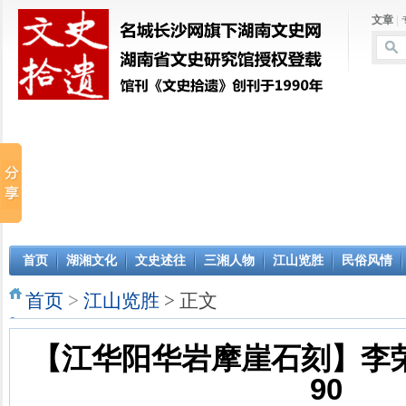
文章
|
首页
湖湘文化
文史述往
三湘人物
江山览胜
民俗风情
首页
>
江山览胜
> 正文
【江华阳华岩摩崖石刻】李荣
90