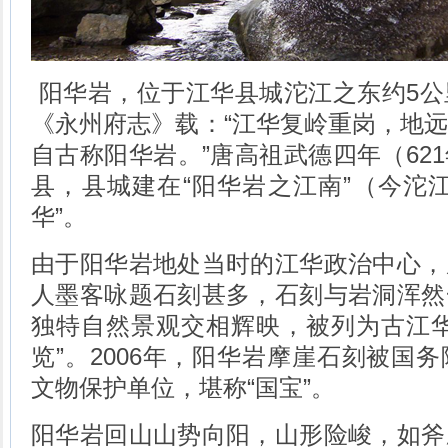
阳华岩，位于江华县城沱江之东约
5
公
《永州府志》载：“江华复岭重岗，地
自古称阳华岩。”唐高祖武德四年（
621
县，县城建在“阳华岩之江南”（今沱
华”。
由于阳华岩地处当时的江华政治中心，
人墨客咏题石刻甚多，石刻与岩洞浑然
独特自然景观交相辉映，被列为古江华
览”。
2006
年，阳华岩摩崖石刻被国务
文物保护单位，堪称“国宝”。
阳华岩回山山势向阳，山形险峻，如斧