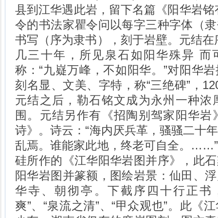
县到江华遇此岩，留下名篇《阳华岩铭
令的书法家瞿令问以每字三种字体（隶
书写（序为隶书），刻于岩壁。元结在
几三十年，所见泉石如阳华殊异 而可
称：“九嶷万峰，不如阳华。”对阳华
刻名显、文美、字特，称“三绝碑”，
12
元结之后，勒石铭文成为永州一种浓
围。元结另作有《招陶别驾家阳华岩
诗》。诗云：“海内厌兵革，骚骚二十
乱焉。谁能家此地，终老可自全。……
硅所作的《江华阳华岩图并序》，此石
阳华岩图并篆额，图绘岩景：仙田、浮
华寺、朝彻亭。下截序四十行正书
爽
”
、
“
泉流之清
”
、
“
甲众观也
”
。
此《江