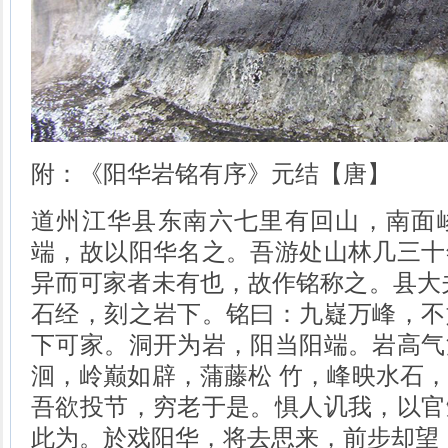
附：《阳华岩铭有序》元结【唐】
道州江华县东南六七里有回山，南面
端，故以阳华名之。吾游处山林几三十
异而可家者未有也，故作铭称之。县大
石经，刻之岩下。铭曰：九嶷万峰，不
下可家。洞开为岩，阳当阳端。岩高气
洄，岭巅如辟，蒲藤松 竹，峰映水石
吾欲投节，穷老于是。惧人讥我，以官
此为。於戏阳华，将去思来，前步却望