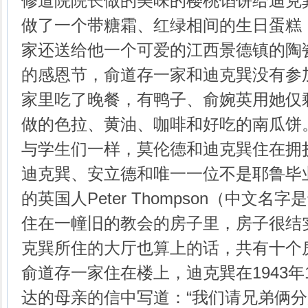
修道院院长做的美味的樱桃馅饼给迪克
做了一个带糖霜、红绿相间的生日蛋糕
家还送给他一个可爱的江西景德镇的陶
的感恩节，俞道存一家和迪克巽没有参
家里吃了晚餐，有鸭子、俞婉英用她仅
做的色拉、黄油、咖啡和好吃的南瓜饼
与学生们一样，莫伦德和迪克巽住在拥
迪克巽、安立德和唯一一位不是耶鲁毕
的英国人Peter Thompson（中文
住在一幢旧的教会的房子里，房子很结
克巽所住的大厅也算上的话，共有十个
俞道存一家住在楼上，迪克巽在1943年
达的母亲的信中写道：“我们请兄弟俩