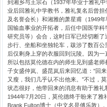
到湘乡与王宗石（1937年毕业于雅礼
业后回雅礼中学教书，雅礼复名后曾担
及名誉会长）和湘雅的萧星甫（1949
国输血事业的开拓者，后任中国医学科
研究员等）会合，这时日军已经切断了
步行、坐船和坐独轮车，跋涉了数百公
后仅剩身上穿的衣服回到沅陵。因为一
所以包括莫伦德在内的师生见到盛老师
子女盛仲岚、盛昆岚后来回忆道：“回
又瘦，我们几乎认不出他来。”不过，
状态很好，他带回来的消息有助于雅礼
1944年7月20日，莫伦德终于盼来了
Brank Fulton博士（中文名是傅乐