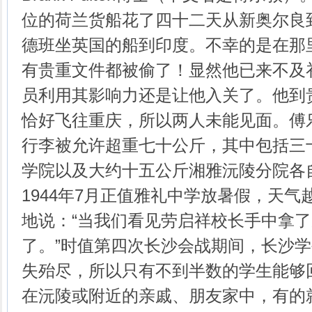
位的荷兰货船花了四十二天从新奥尔良
德班坐英国的船到印度。不幸的是在那
有贵重文件都被偷了！显然他已来不及
员利用其影响力还是让他入关了。他到
恰好飞往重庆，所以两人未能见面。傅
行李被允许超重七十公斤，其中包括三
学院以及大约十五公斤湘雅沅陵分院各
1944年7月正值雅礼中学放暑假，天
地说：“当我们看见劳启祥校长手中拿
了。”时值第四次长沙会战期间，长沙
失殆尽，所以只有不到半数的学生能够
在沅陵或附近的亲戚、朋友家中，有的