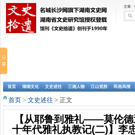
文章
|
首页
湖湘文化
文史述往
三湘人物
江山览胜
民俗风情
首页
>
文史述往
> 正文
【从耶鲁到雅礼——莫伦德
十年代雅礼执教记(二)】李忠