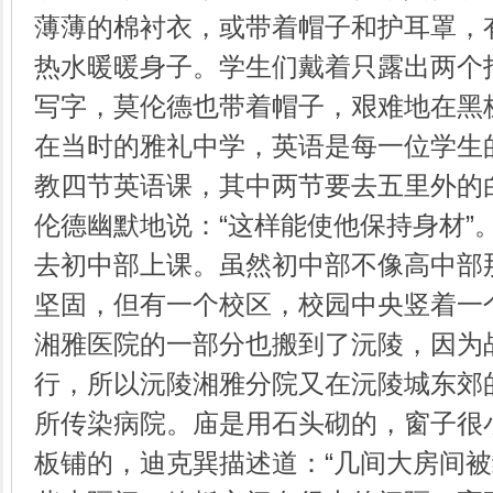
薄薄的棉衬衣，或带着帽子和护耳罩，
热水暖暖身子。学生们戴着只露出两个
写字，莫伦德也带着帽子，艰难地在黑
在当时的雅礼中学，英语是每一位学生
教四节英语课，其中两节要去五里外的
伦德幽默地说：“这样能使他保持身材”
去初中部上课。虽然初中部不像高中部
坚固，但有一个校区，校园中央竖着一
湘雅医院的一部分也搬到了沅陵，因为
行，所以沅陵湘雅分院又在沅陵城东郊的
所传染病院。庙是用石头砌的，窗子很
板铺的，迪克巽描述道：“几间大房间