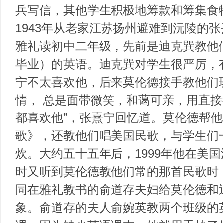
兵写信，其他学生积极地筹款和筹集食
1943年从老家江苏扬州避难到沅陵的
雅礼读初中二年级，先前是迪克巽教他们
毕业）的英语。迪克巽对学生很严厉，
宁不太喜欢他，后来莫伦德接手教他们
情， 总是面带微笑，和蔼可亲，用直
都喜欢他”，张熹宁回忆道。莫伦德帮
歌》，还教他们唱美国民歌，与学生们
炊。大约五十五年后，1999年他在美
时又听到莫伦德教他们常的那首民歌时
同在雅礼教书的俞道存夫妇给莫伦德和
象。俞道存的夫人俞婉英教两个班级的