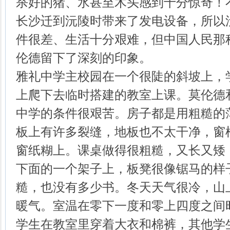
杀好的猪、水甚至木头感到十分惊奇！
长沙迁到沅陵时带来了发电设备，所以
件很差、生活十分艰难，但中国人民那
伦德留下了深刻的印象。
雅礼中学主校园在一个很陡的斜坡上，
上爬下去临时搭建的教室上课。莫伦德
中学的条件很艰苦。房子都是用粗糙的
板上有许多裂缝，地板也不太干净，窗
窗纸糊上。课桌做得很粗糙，又长又矮
下面的一个架子上，板凳很像锯马的样
糙，也没有多少书。冬天天气很冷，山
暖气。室温在零下一度和零上四度之间
学生在教室里穿着大衣和棉裤，其他学