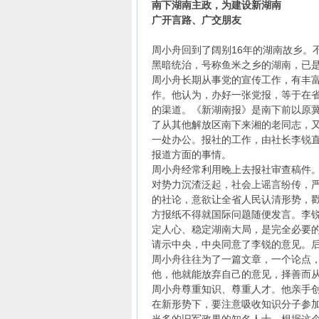
南下湖南主政，为建设新湖南
广开言路、广交朋友
周小舟回到了阔别16年的湖南故乡。
黑暗统治，号称鱼米之乡的湖南，已
周小舟长期从事党的宣传工作，有丰
作。他认为，办好一张党报，等于在
的渠道。《新湖南报》是南下前以原
了从其他解放区南下来湘的老同志，
一处办公。报社的工作，由社长李锐
报道方面的事情。
周小舟经常利用晚上去报社审查稿件
对势力沉渣泛起，社会上谣言纷传，
的社论，意欲让全省人民认清形势，戳
方报纸不得就国际问题随便发言。李
定人心、稳定湖南大局，是完全必要
请示中央，中央同意了李锐的意见。后
周小舟往往为了一篇文章，一个论点
他，他就能放弃自己的意见，择善而从
周小舟尊重知识、尊重人才。他亲手
在新形势下，要注意吸收知识分子参