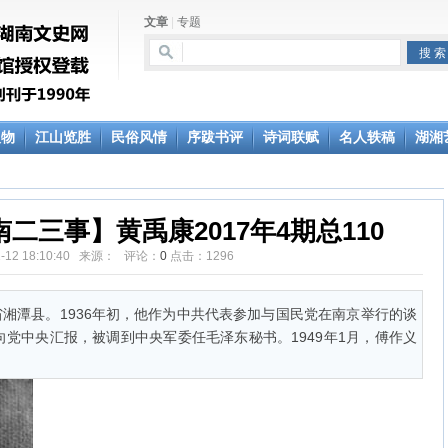
文章
|
专题
人物
江山览胜
民俗风情
序跋书评
诗词联赋
名人轶稿
湖湘
二三事】黄禹康2017年4期总110
01-12 18:10:40 来源： 评论：
0
点击：
1296
南省湘潭县。1936年初，他作为中共代表参加与国民党在南京举行的谈
党中央汇报，被调到中央军委任毛泽东秘书。1949年1月，傅作义