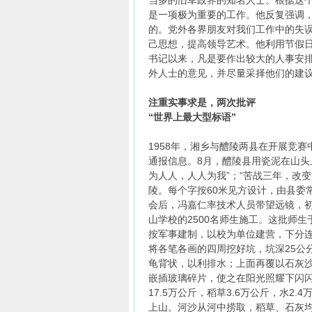
当多的旧军政界的知名人士。根据这
是一项极为重要的工作。他反复强调，
的。党外各界朋友对我们工作中的失
己思想，提高领导艺术。他利用节假
书记以来，凡是要作出较大的人事安
外人士的意见，并尽量采择他们的建
注重实事求是，两次批评
“世界上最大型标语”
1958年，湘乡与醴陵两县在开展竞
通报信息。8月，醴陵县用瓷泥在山头
为人人，人人为我”；“苦战三年，改
陵。每个字按60米见方设计，由县委
会后，冯嘉仁率技术人员带望远镜，
山学校的2500名师生施工。这批师生
按军事建制，以校为单位建营，下分连
将各笔各画的四周挖好坑，坑深25公
龟背状，以利排水；上面再覆以石灰
嵌插玻璃碎片，使之在阳光照耀下闪闪发
17.5万公斤，稻草3.6万公斤，水
上山。河沙从河中捞取，稻草、石灰