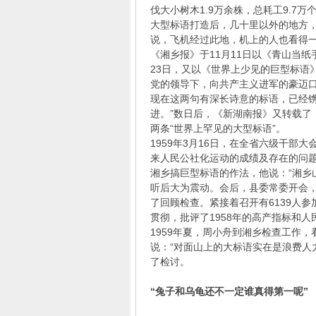
伐大小树木1.9万余株，总耗工9.7万
大型标语打造后，几十里以外的地方，
说，飞机经过此地，机上的人也看得
《湘乡报》于11月11日以《青山当
23日，又以《世界上少见的巨型标语》
党的领导下，向共产主义进军的豪迈口
现在这两句有深长诗意的标语，已经
进。”数日后，《新湖南报》又转载了
两条“世界上罕见的大型标语”。
1959年3月16日，在全省六级干
来人民公社化运动的成绩及存在的问
湘乡搞巨型标语的作法，他说：“湘乡
听后大为震动。会后，县委常委开会
了回顾检查。紧接着召开有6139人
贯彻，批评了1958年的高产指标和
1959年夏，周小舟到湘乡检查工作
说：“对面山上的大标语实在是浪费人
了检讨。
“兔子和乌龟还不一定谁真得第一呢”