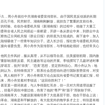
不久，周小舟就任中共湖南省委宣传部长。由于国民党反动派的长期
是百孔千疮、民穷财尽。湖南刚刚解放，就担负了繁重的支前任务。
富的经验。在创办省委机关报《新湖南报》的过程中，他做了大量工
省委和全省人民之间搭起一座桥梁，开辟一条从群众中来，到群众中去
冀察热辽分局机关报《群众日报》的班底为主组成的。南下途中，加入
又陆续吸收了一些青年知识分子。进入长沙后，报社曾与省委机关同在
直接向省委负责。周小舟作为宣传部长，与李锐相处很好，也经常关心
。他民主作风好，服从真理，从不以领导自居。抗美援朝初期，国内敌
严重影响清匪反霸、民主建政等运动的开展。李锐撰写了几篇评述时事
穿谣言，批判“崇美”、“恐美”思想，坚定胜利信心。周小舟认为：地
锐则认为，在特殊情况下，联系社会思想动向进行国际形势宣传，对安
的。两人相持不下，周小舟将双方论点如实向省委书记黄克诚汇报，经
来，周小舟笑着对李锐说：“这回你胜利了！”
，甚至某一措词表述，与人争得面红耳赤，但一旦对方用道理说服了
，丝毫不因你冲撞过他，伤害了他的“尊严”和“面子”而耿耿于怀。
创办湖南革大，为建设新湖南培养了大批基层干部。他在干部会上说：
加革命。湖南是和平解放的，有大批党外的饱学多才之士，特别是有相