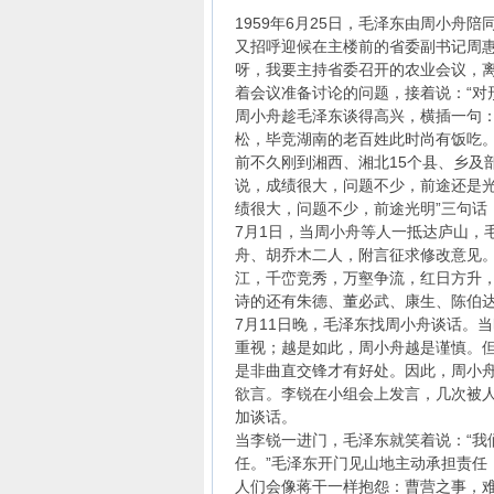
1959年6月25日，毛泽东由周小舟
又招呼迎候在主楼前的省委副书记周惠
呀，我要主持省委召开的农业会议，离
着会议准备讨论的问题，接着说：“对
周小舟趁毛泽东谈得高兴，横插一句：
松，毕竞湖南的老百姓此时尚有饭吃。
前不久刚到湘西、湘北15个县、乡及
说，成绩很大，问题不少，前途还是光
绩很大，问题不少，前途光明”三句话
7月1日，当周小舟等人一抵达庐山，
舟、胡乔木二人，附言征求修改意见。《
江，千峦竞秀，万壑争流，红日方升，
诗的还有朱德、董必武、康生、陈伯
7月11日晚，毛泽东找周小舟谈话。
重视；越是如此，周小舟越是谨慎。
是非曲直交锋才有好处。因此，周小舟
欲言。李锐在小组会上发言，几次被人
加谈话。
当李锐一进门，毛泽东就笑着说：“我们
任。”毛泽东开门见山地主动承担责任
人们会像蒋干一样抱怨：曹营之事，难