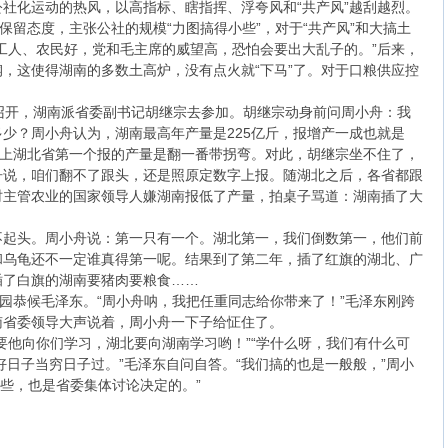
民公社化运动的热风，以高指标、瞎指挥、浮夸风和“共产风”越刮越烈。
保留态度，主张公社的规模“力图搞得小些”，对于“共产风”和大搞土
工人、农民好，党和毛主席的威望高，恐怕会要出大乱子的。”后来，
，这使得湖南的多数土高炉，没有点火就“下马”了。对于口粮供应控
召开，湖南派省委副书记胡继宗去参加。胡继宗动身前问周小舟：我
少？周小舟认为，湖南最高年产量是225亿斤，报增产一成也就是
会上湖北省第一个报的产量是翻一番带拐弯。对此，胡继宗坐不住了，
舟说，咱们翻不了跟头，还是照原定数字上报。随湖北之后，各省都跟
时主管农业的国家领导人嫌湖南报低了产量，拍桌子骂道：湖南插了大
不起头。周小舟说：第一只有一个。湖北第一，我们倒数第一，他们前
和乌龟还不一定谁真得第一呢。结果到了第二年，插了红旗的湖北、广
插了白旗的湖南要猪肉要粮食……
蓉园恭候毛泽东。“周小舟呐，我把任重同志给你带来了！”毛泽东刚跨
南省委领导大声说着，周小舟一下子给怔住了。
要他向你们学习，湖北要向湖南学习哟！”“学什么呀，我们有什么可
好日子当穷日子过。”毛泽东自问自答。“我们搞的也是一般般，”周小
早些，也是省委集体讨论决定的。”