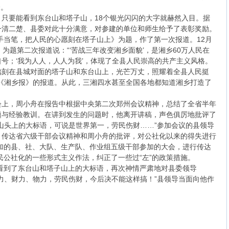
个。
只要能看到东台山和塔子山，18个银光闪闪的大字就赫然入目。据
一清二楚、县委对此十分满意，对参建的单位和师生给予了表彰奖励。
纸手当笔，把人民的心愿刻在塔子山上》为题，作了第一次报道。12月
为题第二次报道说：“‘苦战三年改变湘乡面貌’，是湘乡60万人民在
号；‘我为人人，人人为我’，体现了全县人民崇高的共产主义风格。
镌刻在县城对面的塔子山和东台山上，光芒万丈，照耀着全县人民挺
《湘乡报》的报道。从此，三湘四水甚至全国各地都知道湘乡打造了
部大会上，周小舟在报告中根据中央第二次郑州会议精神，总结了全省半年
题与经验教训。在讲到发生的问题时，他离开讲稿，声色俱厉地批评了
山头上的大标语，可说是世界第一，劳民伤财……”参加会议的县领导
，传达省六级干部会议精神和周小舟的批评，对公社化以来的得失进行
参加的县、社、大队、生产队、作业组五级干部参加的大会，进行传达
人民公社化的一些形式主义作法，纠正了一些过“左”的政策措施。
，看到了东台山和塔子山上的大标语，再次神情严肃地对县委领导
力、财力、物力，劳民伤财，今后决不能这样搞！”县领导当面向他作