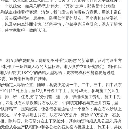
个特点，认真做好这些人的工作，动员他们为党共同的伟大事业服务，
一个执政党，如果只听得进“伟大”、“万岁”之声，那将是十分危险
误和缺点往往看得客观、清楚，我们应认真倾听各方意见，用以丰富自
日，常去探望程潜、唐生智、陈明仁等党外朋友。周小舟担任省委第一
排，以及省内牵涉面较为广泛的事情，他都事先调查研究，深入了解党
议，使大家取得一致的认识。
赛中，相互派驻观察员，观察竞争对手“大跃进”的新举措，及时向派出方
上制作了一条鼓舞人心的大型标语。湘乡县委立即研究决定，制作“我
变湘乡面貌”共18个字的两幅大型标语，要求规模和气势都要超过醴
常委、宣传部长冯嘉仁挂帅。
初步确定大标语位置。随即，县委决定调一中、二中、三中、四中及东
于10月17日上山，至12月5日竣工下山，历时48天。参与施工的师生
、排、班，任务按“字”分到营、连、排、班组织施工劳动。施工中先
分，四边以石灰浆嵌砌片石或块石，中间填充卵石与黄土并夯紧，呈
沙浆拌稻草，压紧嵌实，使各笔各画连结成一个整体；再在石灰沙浆上
光。18个字共用去片石、块石240万公斤，河沙180万公斤，石灰
2.4万担。除片石、块石部分在山下采捡外，其余物资均须从几公里外肩挑
均无偿从各生产队稻田中和各公社的石灰窑内挑运上山。施工中，共砍