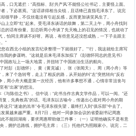
高，口无遮拦：“高指标、刮‘共产风’不能怪公社书记，主要怪上面。
者，下必甚焉。”这话讲得相当尖锐，且话锋已直指毛泽东了。说完
东却很平静，不仅丝毫没有引起反感，反而更加谈笑风生了。
山上立即“红”起来。受毛泽东谈话的鼓舞，第二天上午，周小舟找到
彭总的话有份量。彭总听周小舟谈了先天晚上的召见的情况，也就动了
气，怕同主席谈不好呀。再说，有些意见还没想成熟，一下子去跟主
。”
就把您在西北小组的发言纪录整理一下就很好了。”“行，我这就给主席写
当当我的参谋哟。”这就是后来毛泽东加拟了《彭德怀同志的意见书》
了中国政坛上一场大地震，并扭转了中国政治生活的航向。
动了对彭（彭德怀）、黄（黄克诚）、张（张闻天）、周（周小舟）等
，来了个急转弯，走上了相反的路，从开始的纠“左”突然转向“反右
争，周小舟大概是第一次经历，他有许多事想不通，心情非常沮丧与
至有“出家”的想法。
本《与陈伯之书》。信中说：“此书当作古典文学作品，可以一阅。”还
而复，先典攸高”的话。毛泽东以古喻今，传递出心底对周小舟的期
舟这只“迷途的羔羊”令毛泽东很失望，最终打入到“俱乐部”中去了。
发展越来越严重。8月7日，他对一同参加会议的省委副书记周惠
因此不能回湖南，要求周惠帮助做三件事：（一）证明他确实不是有意
中央，拥护总路线，拥护毛主席；（三）托他代为照顾家小。说完，二