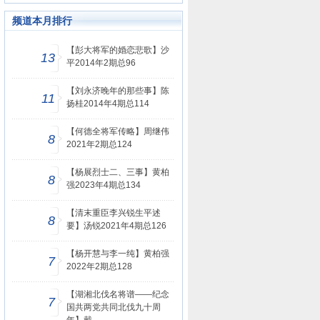
频道本月排行
【彭大将军的婚恋悲歌】沙
13
平2014年2期总96
【刘永济晚年的那些事】陈
11
扬桂2014年4期总114
【何德全将军传略】周继伟
8
2021年2期总124
【杨展烈士二、三事】黄柏
8
强2023年4期总134
【清末重臣李兴锐生平述
8
要】汤锐2021年4期总126
【杨开慧与李一纯】黄柏强
7
2022年2期总128
【湖湘北伐名将谱——纪念
7
国共两党共同北伐九十周