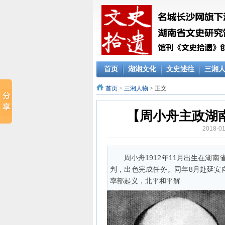
首页
湖湘文化
文史述往
三湘
首页
>
三湘人物
> 正文
【周小舟主政湖南
2018-
周小舟1912年11月出生在湖
判，出色完成任务。同年8月赴延安向
率部起义，北平和平解