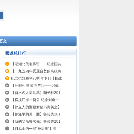
艺文
频道总排行
【湖湘北伐名将谱——纪念国共
【一九五四年受屈自焚的高级将
纪念抗战胜利70周年专刊【抗战
【肝胆相照 荣辱与共——记戴
【靳水名人周达武】陶子林201
【横揽江海一奠公-纪念刘道一
【孙立人的湘籍女秘书黄美之】
【鲁涤平的另一面】鲁传先201
【我的父亲鲁实先】鲁传先201
【何凤山的一些“身后事”】崔