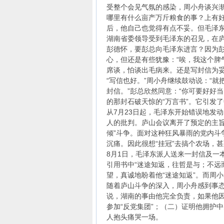
受整个会见气氛的感染，周小舟谈兴渐
哪里有什么亩产万斤粮食的事？上有好
后，他自己也觉得有点不妥。但毛泽
湖南省委领导受到毛泽东的召见，在庐
彭德怀，要彭总向毛泽东进言？因为
心，但还是有些犹豫：“唉，我这个脾
席谈，怕谈出毛病来。还是写封信为妥
“写信也好。”周小舟继续鼓动说：“
封信。”彭总欣然同意：“你可要好好
的那封石破天惊的“万言书”。它引发
从7月23日起，毛泽东开始错误地发
人的批判。庐山会议离开了预定的主旨
倾”斗争。面对这种狂风暴雨的党内斗
沉痛。因此很想“挂冠”去搞个农场，甚
8月1日，毛泽东派人送来一封信及一
引用书中“迷途知返，往哲是与；不远
望，真诚地盼着他“迷途知返”。而周小
随着庐山斗争的深入，周小舟感到事态
说，湖南的事由他完全负责，如果他
参加“反党集团”；（二）证明他拥护
人抱头痛哭一场。