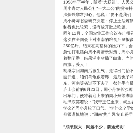
1958年下半年，随着“大跃进”、人
周小舟对人民公社“一大二公”的提法持
法炼铁非常担心。他说：“要不是我们
周小舟与省委研究决定：停止土法炼钢
制得也比较紧，没有放开肚皮吃饭。
同年11月，全国农业工作会议在广州
这次在全国会上对湖南的粮食产量报多
250亿斤。结果在高指标的压力下，
急忙打电话向周小舟请示对策，周小
着翻了番，结果湖南省插了白旗。当
白旗，丢人！
胡继宗回湖南后很生气，觉得出门抬
面开道，咱们乌龟跟着爬，最后兔子
东、河南等省过不下去了，都伸手向
庐山会前的6月23日，周小舟在长沙
出车门，便冲着迎上来的周小舟等湖
毛泽东笑着说：“我带王任重来，就是
学么?”周小舟松了口气。“学什么？学
舟很谨慎地说：“湖南‘共产风’制止得
“成绩很大，问题不少，前途光明”