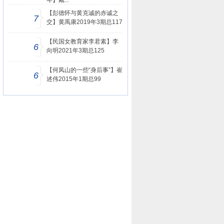
年】戴...
【彭德怀与黄克诚的赤诚之
7
交】黄禹康2019年3期总117
【民国女教育家李君素】李
6
向明2021年3期总125
【何凤山的一些“身后事”】崔
6
述伟2015年1期总99