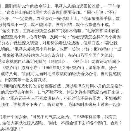
陪同，回到阔别32年的故乡韶山。毛泽东从韶山返回长沙后，一下车便
，“这次庐山的政治局扩大会议你们两要参加。” 周小舟说：“不行
不开。”“一定要去。农业会议一完你就上山。”毛泽东掰着手指，数
形势看法不一致，就不能团结。没有团结，就什么事也办不成。”
“这次下去，主席看形势怎么样?”“我看不错嘛。”毛泽东答得比较轻
他望望周小舟，心有所动，反问一句：“你看形势怎么样?”周小舟因
部分农户做过深入调查，对形势的看法较成熟，便顺口说：“要让我
明的。”毛泽东凝视周小舟片刻，忽而一笑说：“好：概括得好！”“成
，后来被毛泽东接纳为庐山会议方针，在庐山乃至全国广为流传。
毛泽东就把自己新近刚赋的《到韶山》、《登庐山》两首诗写给周小
登庐山》原有小序：“1959年6月29日登庐山，望鄱阳湖、扬子
成诗八句。”由此可见当时毛泽东赋诗的轻快愉悦心情。当时提笔赋
达、田家英等一批文官武将。
当时湖南的情况比其他省份都要好些，所以毛泽东对周小舟的意见格外
但他总觉得去年憋的一口气不吐不快。并认为许多问题应当摊开来谈，
说：“现在还是有人不喜欢讲缺点，小组讨论还是有压力，不能畅所
顶住，讲都讲不下去了”。听到这里，毛泽东叫李锐马上过来一起参
来开个同乡会。”可见平时气氛之融洽。“1958年有些事，我有责
，这使大家既吃惊又感动。“因此，不能全怪下面和各个部门。否则？
办得很哪！”