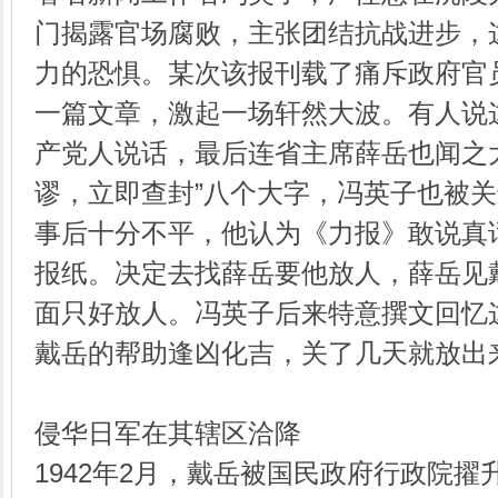
门揭露官场腐败，主张团结抗战进步，
力的恐惧。某次该报刊载了痛斥政府官
一篇文章，激起一场轩然大波。有人说
产党人说话，最后连省主席薛岳也闻之
谬，立即查封”八个大字，冯英子也被
事后十分不平，他认为《力报》敢说真
报纸。决定去找薛岳要他放人，薛岳见
面只好放人。冯英子后来特意撰文回忆
戴岳的帮助逢凶化吉，关了几天就放出
侵华日军在其辖区洽降
1942年2月，戴岳被国民政府行政院