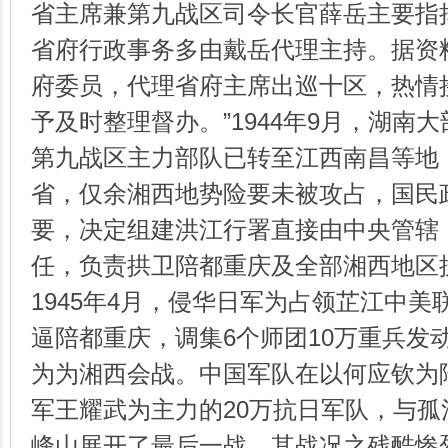
省主席兼第九战区司令长官薛岳主要指
省府行政事务多由戴岳代理主持。据资料记
府委员，代理省府主席出巡十区，热情
予及时整理督办。”1944年9月，湖南
第九战区主力部队已转至江西南昌等地
省，仅余湘西地势险要未被攻占，国民
要，决定组建洪江行署直接由中央管辖
任，负责拱卫陪都重庆及全部湘西地区
1945年4月，侵华日军为占领芷江中
逼陪都重庆，调集6个师团10万重兵发
为为湘西会战。中国军队在以何应钦为
军王耀武为主力的20万抗日军队，与
峰山展开了最后一战，其战况之残酷惨