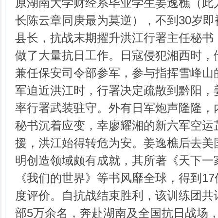
原湖南大学财经系毕业学生姜逸樵（此
长陈云章同庚最为莫逆），不到30岁
县长，抗战末期擢升洪江行署主任秘书
做了大量抗日工作。日寇侵犯湘西时，
兼任保安司令部参军，参与指挥雪峰山
军迫近洪江时，行署决定疏散到黔阳，
率行署武装驻守。外有日军炮声隆隆，
秘书沉着应变，幸廖耀湘的新六军空运
援，洪江始得转危为安。姜逸樵后去美
明创造领域颇有成就，其所著《天下一
《我们的世界》等书风靡全球，得到1
度评价。自抗战结束胜利，该训练团共
部5万余名，奔赴湖南及全国抗日战场