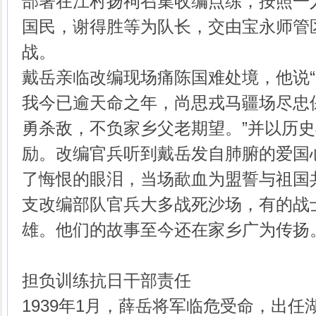
部署在江村扬祠召集收编点练，按照一
国民，谢得胜等为队长，交由宝永师管
战。
戴岳亲临改编现场痛陈国难处境，他说
我今已逾天命之年，尚思戎马疆场尽忠
勇杀敌，不负家乡父老期望。”并以历
励。改编官兵听到戴岳发自肺腑的爱国
了悔恨的眼泪，当场歃血为盟誓与祖国
支改编部队官兵大多战死沙场，有的战
雄。他们的故事至今还在家乡广为传扬
担负训练抗日干部责任
1939年1月，薛岳将军临危受命，出