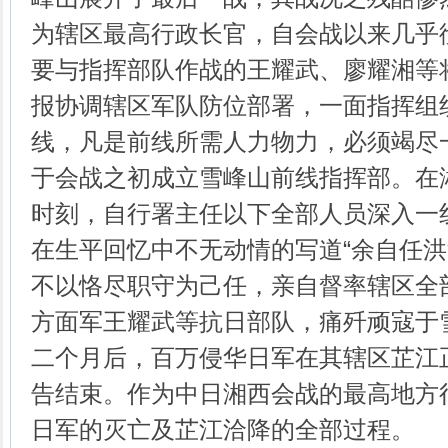
为辖区最高行政长官，自会战以来几乎
要与指挥部队作战的王耀武、廖耀湘等
报协调辖区军队防位部署，一面指挥组
线，凡是前线所需人力物力，必须竭尽
于会战之初成立雪峰山前线指挥部。在
时刻，自行署主任以下全部人员深入一
在生平回忆中不无动情的写道“余自任
不以恪尽职守为己任，亲自督率辖区全
方面军王耀武等抗日部队，痛歼顽寇于
二个月后，百万侵华日军在其辖区芷江
告结束。作为中日湘西会战的最高地方
日军的灭亡及芷江洽降的全部过程。