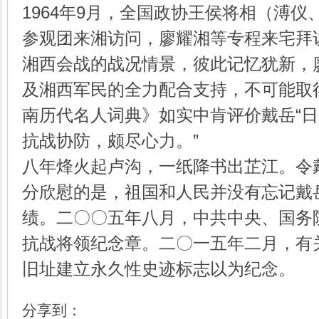
1964年9月，全国政协王侯将相（溥
参观团来湘访问，廖耀湘等专程来宅拜
湘西会战的战况情景，彼此记忆犹新，
及湘西军民的全力配合支持，不可能取
南历代名人词典》如实中肯评价戴岳“
抗战协防，颇尽心力。”
八年烽火起卢沟，一纸降书出芷江。令
分欣慰的是，祖国和人民并没有忘记戴
绩。二〇〇五年八月，中共中央、国务
抗战将领纪念章。二〇一五年二月，有
旧址建立永久性史迹标志以为纪念。
分享到：