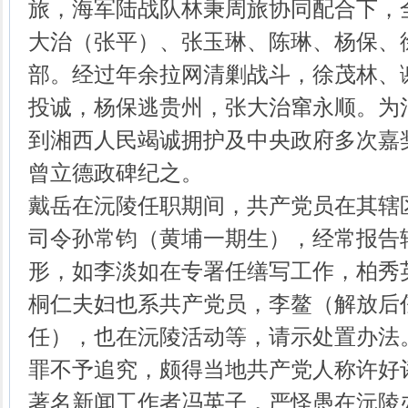
旅，海军陆战队林秉周旅协同配合下，
大治（张平）、张玉琳、陈琳、杨保、
部。经过年余拉网清剿战斗，徐茂林、
投诚，杨保逃贵州，张大治窜永顺。为
到湘西人民竭诚拥护及中央政府多次嘉
曾立德政碑纪之。
戴岳在沅陵任职期间，共产党员在其辖
司令孙常钧（黄埔一期生），经常报告
形，如李淡如在专署任缮写工作，柏秀
桐仁夫妇也系共产党员，李鳌（解放后
任），也在沅陵活动等，请示处置办法
罪不予追究，颇得当地共产党人称许好
著名新闻工作者冯英子，严怪愚在沅陵