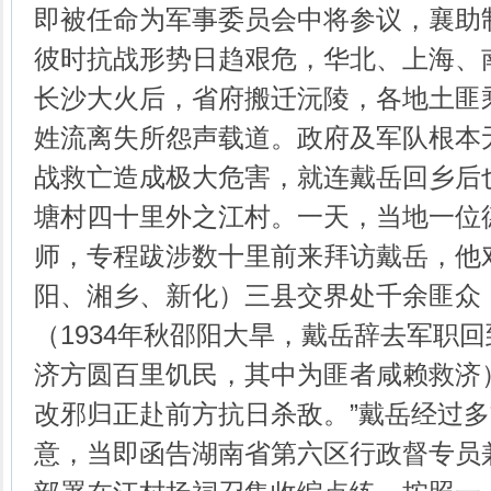
即被任命为军事委员会中将参议，襄助
彼时抗战形势日趋艰危，华北、上海、
长沙大火后，省府搬迁沅陵，各地土匪
姓流离失所怨声载道。政府及军队根本
战救亡造成极大危害，就连戴岳回乡后
塘村四十里外之江村。一天，当地一位
师，专程跋涉数十里前来拜访戴岳，他
阳、湘乡、新化）三县交界处千余匪众
（1934年秋邵阳大旱，戴岳辞去军职
济方圆百里饥民，其中为匪者咸赖救济
改邪归正赴前方抗日杀敌。”戴岳经过
意，当即函告湖南省第六区行政督专员