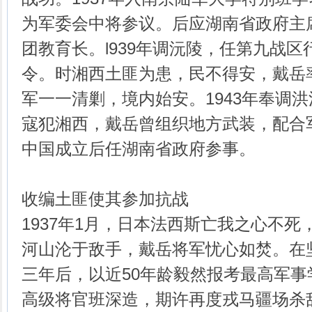
为军委会中将参议。后应湖南省政府主
团教育长。l939年调沅陵，任第九战
令。时湘西土匪为患，民不得安，戴岳
军一一清剿，境内始安。1943年奉调
寇犯湘西，戴岳曾组织地方武装，配合
中国成立后任湖南省政府参事。
收编土匪使其参加抗战
1937年1月，日本法西斯亡我之心不
河山沦于敌手，戴岳将军忧心如焚。在
三年后，以近50年龄毅然报考最高军
高级将官班深造，期许再度戎马疆场杀