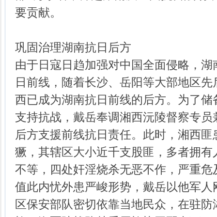
要贡献。
巩固治理湖南抗日后方
由于日寇日趋加强对中国全面侵略，湖
日前线，随着长沙、岳阳等大部地区先
西已成为湖南抗日前线的后方。为了储
支持抗战，戴岳奉调湘西沅陵督察专员
后方支援前线抗日责任。此时，湘西匪
獗，其辖区大小近千支股匪，多者拥有
不等，四处奸淫烧杀无恶不作，严重危
值此内忧外患严峻形势，戴岳以他军人
区保安部队密切依靠当地民众，在驻防