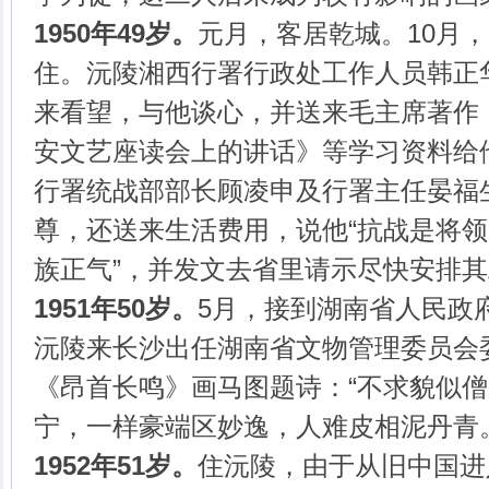
1950年49岁。
元月，客居乾城。10月，
住。沅陵湘西行署行政处工作人员韩正
来看望，与他谈心，并送来毛主席著作
安文艺座读会上的讲话》等学习资料给
行署统战部部长顾凌申及行署主任晏福
尊，还送来生活费用，说他“抗战是将
族正气”，并发文去省里请示尽快安排
1951年50岁。
5月，接到湖南省人民政
沅陵来长沙出任湖南省文物管理委员会
《昂首长鸣》画马图题诗：“不求貌似
宁，一样豪端区妙逸，人难皮相泥丹青。
1952年51岁。
住沅陵，由于从旧中国进