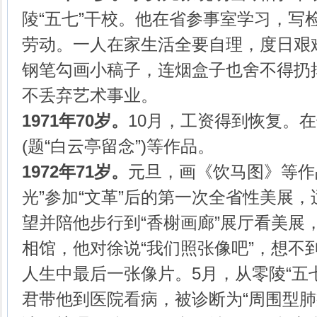
陵“五七”干校。他在省参事室学习，写
劳动。一人在家生活全要自理，度日艰
钢笔勾画小稿子，连烟盒子也舍不得扔
不丢弃艺术事业。
1971年70岁
。
10月，工资得到恢复。
(题“白云亭留念”)等作品。
1972年71岁。
元旦，画《饮马图》等作
光”参加“文革”后的第一次全省性美展
望并陪他步行到“香榭画廊”展厅看美展
相馆，他对徐说“我们照张像吧”，想不
人生中最后一张像片。5月，从零陵“五
君带他到医院看病，被诊断为“周围型肺