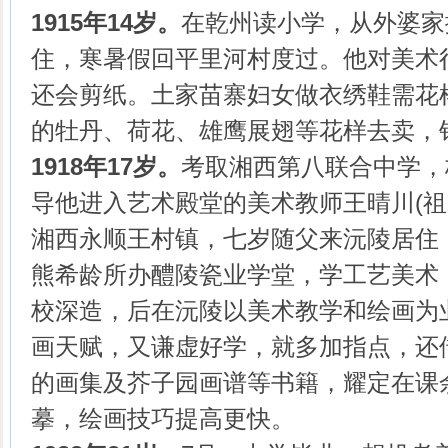
1915年14岁。
在乾州读小学，从外婆家
住，寒暑假回平里河村度过。他对美术
还会剪纸。土家苗寨妇女做衣绣鞋需花
的牡丹、荷花、雄鹰展翅等花样去卖，
1918年17岁。
考取湘西第八联合中学，
导他进入艺术殿堂的美术教师王晴川(
湘西永顺王村镇，七岁随父来沅陵居住
熊希龄所办醴陵瓷业学堂，学工艺美术
校深造，后在沅陵以美术教学和绘画为
画天赋，又谦虚好学，就多加指点，还
的画集及芥子园画谱等书籍，耀定在课
摹，绘画技巧提高更快。