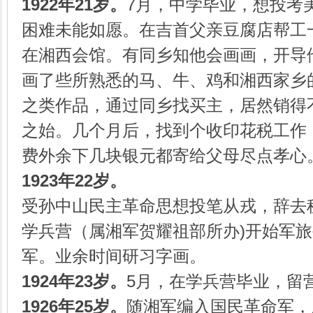
1922年21岁。
7月，中学毕业，想投考
困难未能如愿。在吉首父亲豆腐店帮工
在湘西会馆。有同乡知他会画画，开导
画了些所熟悉的马、牛、鸡和湘西家乡
之类作品，通过同乡找买主，居然销得
之始。几个月后，找到个收印花税工作
费外余下几块银元都寄给父母尽点孝心
1923年22岁。
受孙中山民主革命思想投笔从戎，辞去
学兵营（属湘军贺耀祖部所办)开始军
军。业余时间研习字画。
1924年23岁。
5月，在学兵营毕业，留
1926年25岁。
随湘军编入国民革命军，