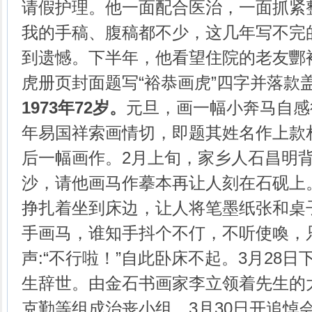
请假护理。他一面配合医治，一面抓紧
我的手稿、腹稿都不少，这几年写不完
到遗憾。下半年，他看望住院的老友酆
虎册页封面题写“裕恭画虎”四字并落款
1973年72岁。
元旦，画一幅小奔马自感
年易国祥索画情切，即题其姓名作上款
后一幅画作。2月上旬，家乡人石昌明
沙，请他画马作摹本再让人刻在石砚上
挣扎着坐到床边，让人将笔墨纸张和桌
手画马，谁知手抖个不仃，不听使喚，
声:“不行啦！”自此卧床不起。3月28日
生辞世。由金石书画家李立领着先生的
克勤等组成治丧小组。3月30日开追悼