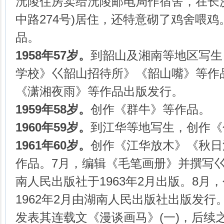
沅陵住房卖给沅陵邮电局作宿舍，在长
中路274号)居住，还特意砌了鸡舍喂
品。
1958年57岁。
到韶山及湘南等地区写生
学校》巜韶山招待所》《韶山嘴》等作
《潇湘夜雨》等作品出版发行。
1959年58岁。
创作《群牛》等作品。
1960年59岁。
到江华等地写生，创作《
1961年60岁。
创作《江华放木》《秋日
作品。7月，编辑《毛笔画册》并撰写
南人民出版社于1963年2月出版。8月
1962年2月由湖南人民出版社出版发行
发表其连载文《漫谈画马》(一)，后续之(