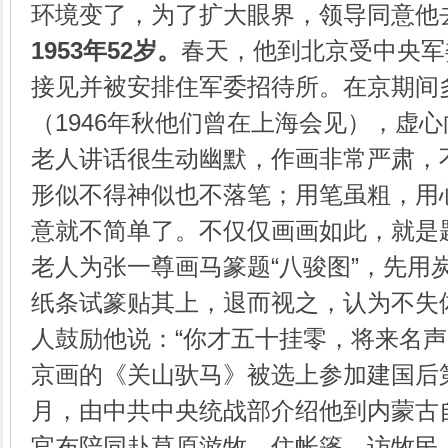
环境变了，为了扩大眼界，领导同意他
1953年52岁
。
春天，他到北京受中央军
接见并被安排住军委招待所。在京期间
（1946年秋他们曾在上海会见），虚
老人讲话很生动幽默，作画非常严肃，
形似不得神似也不落笔；用笔虽粗，用
意就不简单了。不仅仅画画如此，就是
老人为张一尊画马篆题“八骏图”，先用
纸条试篆贴其上，退而视之，认为不失
人鼓励他说：“你才五十挂零，将来名声
京画的《关山驮马》被选上参加建国后
月，由中共中央统战部介绍他到内蒙古
官布陪同赴草原游牧，住帐篷、访牧民