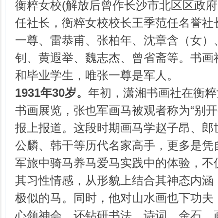
衡粹女校(解放后曾作长沙市北区区政府
任社长，衡粹女校校长王季范任名誉社
一尊、雷恭甫、张柏年、沈章含（女）
钊、黄遐举、魏志杰、曾省斋等。书画
和毕业学生，唯张一尊是军人。
1931年30岁。
年初，潇湘书画社在衡粹
书画展览，张也军画马被观者称为“别开
报上报道。这段时期画马学赵子昂、郎
公麟、韩干等历代名家高手，更多是凭
军旅中骑马养马爱马实践中的体验，不
其习性情感，从形貌上结合其神态内涵
极似的马。同时，他对山水画也下功夫
心领神会，还钻研书法、诗词、金石、