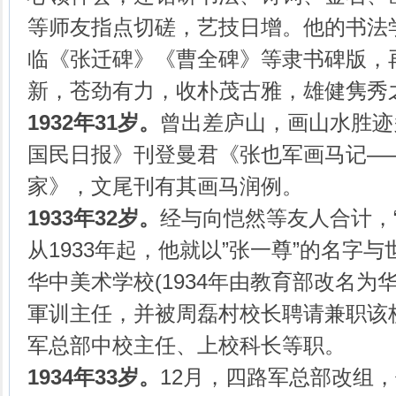
等师友指点切磋，艺技日增。他的书法
临《张迁碑》《曹全碑》等隶书碑版，
新，苍劲有力，收朴茂古雅，雄健隽秀
1932年31岁。
曾出差庐山，画山水胜迹
国民日报》刊登曼君《张也军画马记—
家》，文尾刊有其画马润例。
1933年32岁。
经与向恺然等友人合计，“
从1933年起，他就以”张一尊”的名字
华中美术学校(1934年由教育部改名为
軍训主任，并被周磊村校长聘请兼职该
军总部中校主任、上校科长等职。
1934年33岁。
12月，四路军总部改组