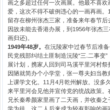
画之多超过任何一次画展。他最不喜欢
爱，这次不得不破例违心的一画再画。
留存在柳州张杰三家，准备来年春节后
因故未能去香港办展，到1956年张杰
画归还)。
1949年48岁。
在沅陵家中过春节后准备
民党残部纠结土匪制造沅陵“三.二事变
展计划，携家人回到司马溪平里河村祭
因陋就简办个小学堂，张一尊夫妇当教
上课学文化。11月4月乾州解放。没多
来平里河会见他并宣传党的统战政策。
兄长秦希颜家里画了二天画，并收秦之
学为徒，这二人后来成为较有影响的画