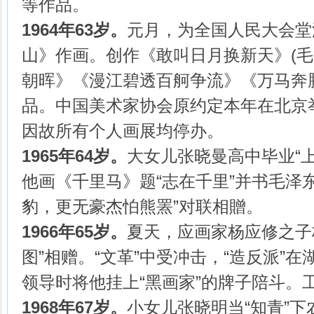
等作品。
1964年63岁。
元月，为全国人民大会堂
山》作画。创作《敢叫日月换新天》(毛
朝晖》《漫江碧透百舸争流》《万马奔
品。中国美术家协会原约定本年在北京
因故所有个人画展均停办。
1965年64岁。
大女儿张晓曼高中毕业“
他画《千里马》题“志在千里”并书毛泽
豹，更无豪杰怕熊罴”对联相贈。
1966年65岁。
夏天，应画家杨应修之子
图”相赠。“文革”中受冲击，“造反派”
领导时将他挂上“黑画家”的牌子陪斗。
1968年67岁。
小女儿张晓明当“知青”