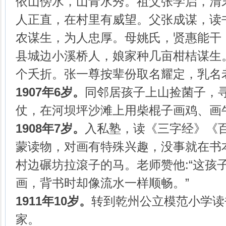
依山傍水，山青水秀。祖父张学启，清
人正直，在村里有威望。父张成谋，读
农谋生，为人忠厚。母姚氏，贤惠能干
县城边小溪桥人，娘家种几亩柑桔谋生
个夭折。张一尊按辈份取名耀定，乳名
1907年6岁。
同邻居孩子上山捡菌子，
仗，在河坝坪沙滩上用柴棍子画鸡、画
1908年7岁。
入私塾，读《三字经》《
蒙读物，对画有特殊兴趣，没事就在书
村边碾坊拉滾子的马。老师赞他:“这孩
画，背书时却像流水一样顺畅。”
1911年10岁。
转到乾州公立模范小学读
家。