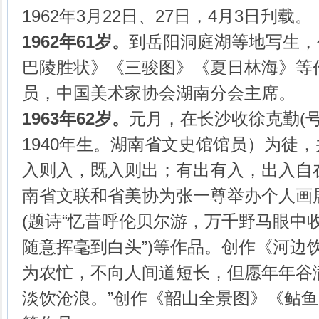
1962年3月22日、27日，4月3日刋载。
1962年61岁。
到岳阳洞庭湖等地写生，
巴陵胜状》《三骏图》《夏日林海》等
员，中国美术家协会湖南分会主席。
1963年62岁。
元月，在长沙收徐克勤(
1940年生。湖南省文史馆馆员）为徒，
入则入，既入则出；有出有入，出入自在
南省文联和省美协为张一尊举办个人画
(题诗“忆昔呼伦贝尔游，万千野马眼中
随意挥毫到白头”)等作品。创作《河边
为农忙，不向人间道短长，但愿年年谷
淡饮沧浪。”创作《韶山全景图》《鲇