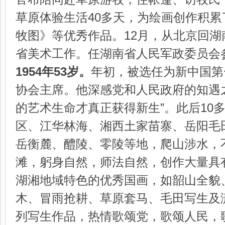
草原体验生活40多天，为绘画创作积
牧图》等优秀作品。12月，从北京回
省美术工作。任湖南省人民军政委员会
1954年53岁。
年初，被选任为新中国第
协会主席。他深感党和人民政府的知遇之
的艺术生命才真正获得新生”。此后10
区、江华林海、湘西土家苗寨、岳阳毛
岳衡麓、醴陵、零陵等地，爬山涉水，
滩，躬身自然，师法自然，创作大量具
湖湘地域特色的优秀国画，如韶山全貌
木、冒雨抢耕、草原套马、毛田写生及
列写生作品，热情歌颂党，歌颂人民，