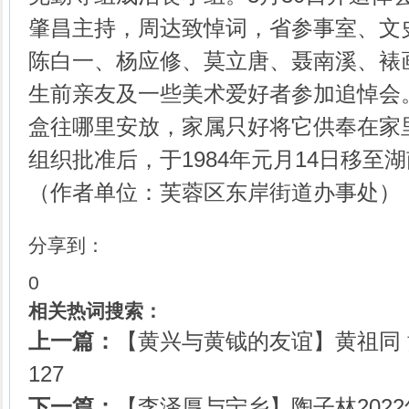
肇昌主持，周达致悼词，省参事室、文
陈白一、杨应修、莫立唐、聂南溪、裱
生前亲友及一些美术爱好者参加追悼会
盒往哪里安放，家属只好将它供奉在家里
组织批准后，于1984年元月14日移至
（作者单位：芙蓉区东岸街道办事处）
分享到：
0
相关热词搜索：
上一篇：
【黄兴与黄钺的友谊】黄祖同 黄
127
下一篇：
【李泽厚与宁乡】陶子林2022年