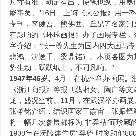
尺寸有准，动定有出，使笔也纵，用墨
能事矣。”16日，上诲《大公报》用一
专刊，李健吾、熊佛西、丘昆等名家刋
有影响的《环球画报》办了画展专栏，
字介绍：“张一尊先生为国内四大画马
悲鸿、沈逸千、梁鼎铭）。本页各图为
势生动，跃跃纸上，不同凡响。”
1947年46岁。
4月，在杭州举办画展。
《浙江商报》等报刊载湘女、陶广等文
龙，盛况空前。11月，在武汉举办画
张肇铭介绍，结识画家王霞宙、张振铎
将一幅几次参展都标为“非卖品”而珍藏
1938年在沅陵建住房“尊庐”时资助他8