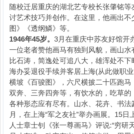
随校迁居重庆的湖北艺专校长张肇铭等
讨艺术技巧并创作。在这里，他画出不
图》《透纲鱗》等。
1946年45岁。
3月在重庆中苏友好馆开
一位老者赞他画马有独到风貌，画山水
比石涛，简逸处可追八大，雄浑处不下时
海办妥退役手续并客居上海(从此做职业
横坡《百骏图》，六尺横披二十匹跑马
双奔、三奔四奔等，有饮水的，吃草的
各种形态应有尽有。山水、花卉、书法
月，在上海“军之友社”举办画展。15
人士章士钊《张一尊画马》评说:“穷研