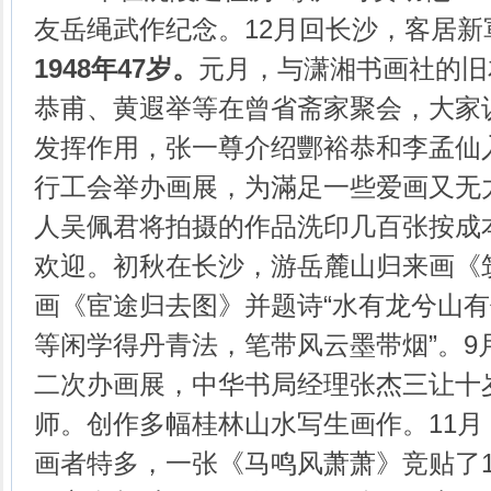
友岳绳武作纪念。12月回长沙，客居新
1948年47岁。
元月，与潇湘书画社的旧
恭甫、黄遐举等在曾省斋家聚会，大家
发挥作用，张一尊介绍酆裕恭和李孟仙
行工会举办画展，为滿足一些爱画又无
人吴佩君将拍摄的作品洗印几百张按成
欢迎。初秋在长沙，游岳麓山归来画《
画《宦途归去图》并题诗“水有龙兮山
等闲学得丹青法，笔带风云墨带烟”。9
二次办画展，中华书局经理张杰三让十
师。创作多幅桂林山水写生画作。11
画者特多，一张《马鸣风萧萧》竞贴了