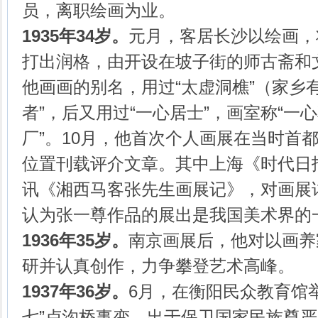
员，离职绘画为业。
1935年34岁。
元月，客居长沙以绘画，
打出润格，由开设在坡子街的师古斋和
他画画的别名，用过“太虚洞樵”（家乡
者”，后又用过“一心居士”，画室称“一心
厂”。10月，他首次个人画展在当时首
位置刊载评介文章。其中上海《时代日
讯《湘西马客张先生画展记》，对画展
认为张一尊作品的展出是我国美术界的
1936年35岁。
南京画展后，他对以画养
研并认真创作，力争攀登艺术高峰。
1937年36岁。
6月，在衡阳民众教育馆举
七”卢沟桥事变，出于保卫国家民族尊