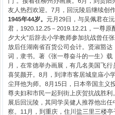
门”。接着在柳州办画展。6月，到贵阳
友人热烈欢迎。7月，回沅陵后继续创
1945年44岁。
元月29日，与吴佩君在沅
君，1920.12.25－2019.12.21，
夕大火”后辞去小学教师参加抗战曾任
放后任湖南省百货公司会计。贤淑豁达
词，隶书。著《张一尊奋斗的一生》载《
月，在常德举办画展，有几名美国飞行
喜笑颜开。8月，到津市客居城皇庙小
尘拜他为师。8月15日，日本帝国主义
尊夫妇和市民一起到街上庆贺抗战胜利
展后回沅陵，其同学吴健人推荐他出任
察。11月，到重庆，住川盐三里三楼