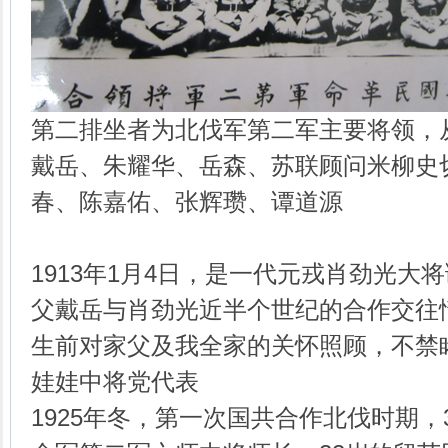
第二排坐者为北伐军第二军主要将领，
戴岳、朱耀华、岳森、苏联顾问米柳史
春、陈嘉佑、张辉瓒、谭道源
1913年1月4日，是一代元戎肖劲光大将
父戴岳与肖劲光近半个世纪的合作交往
生前对家父及我全家的关怀照顾，不禁
娃娃中将党代表
1925年冬，第一次国共合作北伐时期，