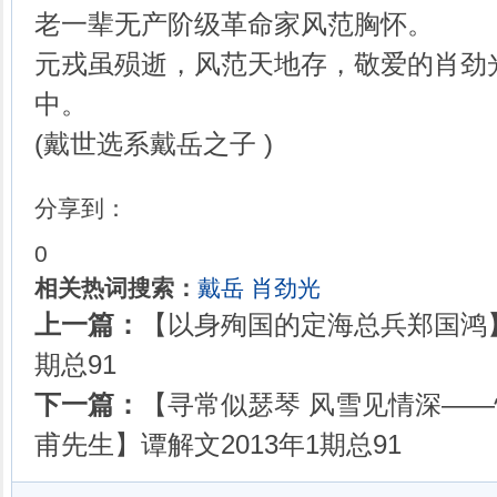
老一辈无产阶级革命家风范胸怀。
元戎虽殒逝，风范天地存，敬爱的肖劲
中。
(戴世选系戴岳之子 )
分享到：
0
相关热词搜索：
戴岳
肖劲光
上一篇：
【以身殉国的定海总兵郑国鸿】谌
期总91
下一篇：
【寻常似瑟琴 风雪见情深—
甫先生】谭解文2013年1期总91