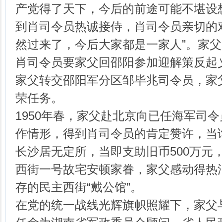
产党得了天下，今后的前途可能不堪设
到肖司令员热诚接侍，肖司令员亲切的
然过来了，今后大家都是一家人”。家
肖司令员要家父回邵阳参加迎解策反起
家父转交邵阳军分区邹毕兆司令员，家
荣任务。
1950年春，家父赴北京向已任海军司
作情形，得到肖司令员的肯定赞许，当
长沙居无定所，当即支助旧币500万元
西街一号故宅安顿家眷，家父感动得热
存的民主西街“戴公馆”。
在党的统一战线光辉旗帜照耀下，家父