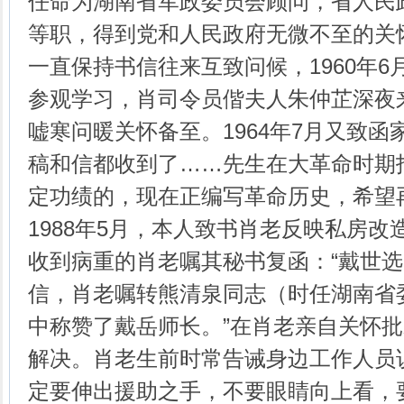
任命为湖南省军政委员会顾问，省人民
等职，得到党和人民政府无微不至的关
一直保持书信往来互致问候，1960年
参观学习，肖司令员偕夫人朱仲芷深夜
嘘寒问暖关怀备至。1964年7月又致函
稿和信都收到了……先生在大革命时期
定功绩的，现在正编写革命历史，希望
1988年5月，本人致书肖老反映私房
收到病重的肖老嘱其秘书复函：“戴世
信，肖老嘱转熊清泉同志（时任湖南省
中称赞了戴岳师长。”在肖老亲自关怀
解决。肖老生前时常告诫身边工作人员
定要伸出援助之手，不要眼睛向上看，