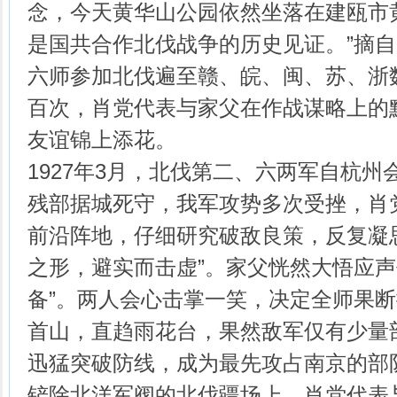
念，今天黄华山公园依然坐落在建瓯市
是国共合作北伐战争的历史见证。”摘
六师参加北伐遍至赣、皖、闽、苏、浙
百次，肖党代表与家父在作战谋略上的
友谊锦上添花。
1927年3月，北伐第二、六两军自杭
残部据城死守，我军攻势多次受挫，肖
前沿阵地，仔细研究破敌良策，反复凝
之形，避实而击虚”。家父恍然大悟应声
备”。两人会心击掌一笑，决定全师果
首山，直趋雨花台，果然敌军仅有少量
迅猛突破防线，成为最先攻占南京的部
铲除北洋军阀的北伐疆场上，肖党代表