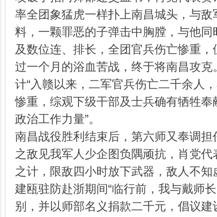
率全团象猛虎一样扑上南昌城头，与敌
料，一颗罪恶的子弹击中胸膛，与他同
及数位连、排长，全团官兵伤亡惨重，
过一个月的浴血苦战，终于将南昌攻克
计“入赣以来，二军官兵伤亡二千余人
惨重，综观下级干部及士兵确有牺牲奉
政治工作力量”。
南昌战役胜利结束后，第六师又奉调担
之敌见我军人少企图负隅顽抗，肖党代
之计，限敌四小时放下武器，敌人不知
建瓯驻防赴浙期间“临行前，我与戴师
别，并以师部名义捐款二千元，倡议建