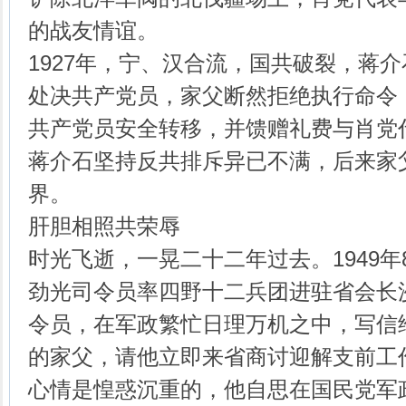
的战友情谊。
1927年，宁、汉合流，国共破裂，蒋介
处决共产党员，家父断然拒绝执行命令
共产党员安全转移，并馈赠礼费与肖党
蒋介石坚持反共排斥异已不满，后来家
界。
肝胆相照共荣辱
时光飞逝，一晃二十二年过去。1949
劲光司令员率四野十二兵团进驻省会长
令员，在军政繁忙日理万机之中，写信
的家父，请他立即来省商讨迎解支前工
心情是惶惑沉重的，他自思在国民党军