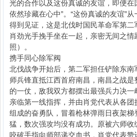
光的合作以及这份真诚的友谊，即便在
依然珍藏在心中”。“这份真诚的友谊”
得到见证，这是北伐时国民革命军第二
肖劲光手挽手坐在一起，亲密无间之情
照）。
携手同心除军阀
北伐战争开始后，第二军担任铲除东南
师兵锋直抵江西首府南昌，南昌之战是
的一仗，敌我双方都摆出最强兵力决一
亲临第一线指挥，并由肖党代表从各团
组成的奋勇队，冒着枪林弹雨日夜架梯
猛，数次强攻均没有成功。原被六师收
咬破手指向师部递交血书，肖党代表赞