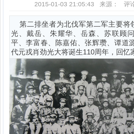
2015-01-03 21:05:43 来源： 
第二排坐者为北伐军第二军主要将
光、戴岳、朱耀华、岳森、苏联顾
平、李富春、陈嘉佑、张辉瓒、谭道源1
代元戎肖劲光大将诞生110周年，回忆