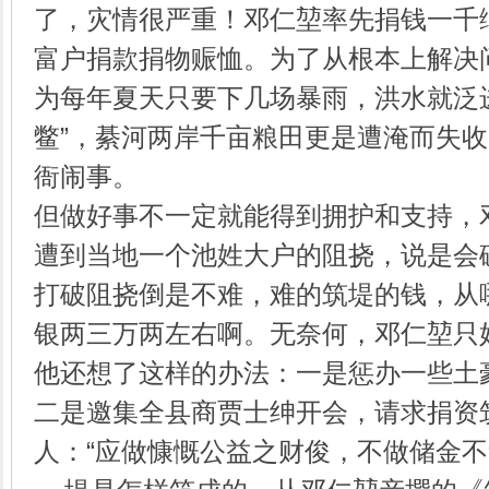
了，灾情很严重！邓仁堃率先捐钱一千
富户捐款捐物赈恤。为了从根本上解决
为每年夏天只要下几场暴雨，洪水就泛
鳖”，綦河两岸千亩粮田更是遭淹而失
衙闹事。
但做好事不一定就能得到拥护和支持，
遭到当地一个池姓大户的阻挠，说是会
打破阻挠倒是不难，难的筑堤的钱，从
银两三万两左右啊。无奈何，邓仁堃只
他还想了这样的办法：一是惩办一些土
二是邀集全县商贾士绅开会，请求捐资
人：“应做慷慨公益之财俊，不做储金不