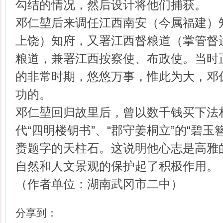
勾结的情况，然后设计将他们捕获。
邓仁堃后来调任江西南安（今属福建）
上饶）知府，又署江西督粮道（掌管督
粮道，兼署江西按察使、布政使。当时
的非常时期，悠悠万事，惟此为大，邓
功的。
邓仁堃回归故里后，曾以数千钱买下法
代“四明楼钥书”、“郡守姜桐立”的“碧
赉题字的天柱石。这说明他心志是高雅
自然和人文景观的保护起了积极作用。
（作者单位：湖南武冈市二中）
分享到：