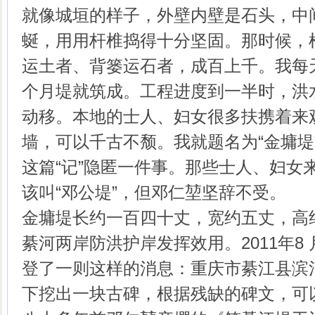
就像城垣的样子，外壁内壁是石头，中
蜒，用用杆椎捣得十分坚固。那时候，
运土者、背篓运石者，成百上千。我每
个月堤就筑成。工程进度到一半时，洪
动移。本地的士人、妇女很多扶携着来
墙，可以千古不颓。我就题名为“金墉堤
这篇“记”隐匿一件事。那些士人、妇女
该叫“邓公堤”，但邓仁堃坚辞不受。
金墉堤长约一百四十丈，宽约五丈，高
綦河两岸防洪护岸发挥效用。2011年8 
登了一则这样的消息：重庆市綦江县滨
下挖出一块古碑，根据残缺的碑文，可