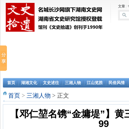
文章
|
首页
湖湘文化
文史述往
三湘人物
江山览胜
民俗风情
首页
>
三湘人物
> 正文
【邓仁堃名镌“金墉堤”】黄三
99