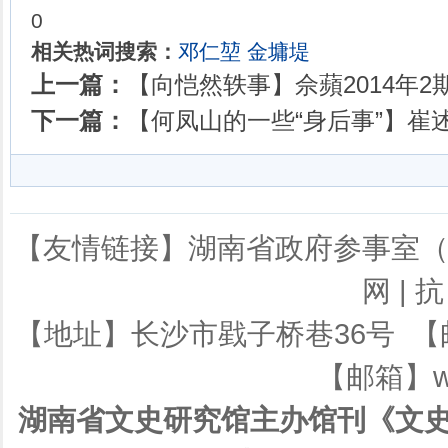
0
相关热词搜索：
邓仁堃
金墉堤
上一篇：
【向恺然轶事】佘蘋2014年2期
下一篇：
【何凤山的一些“身后事”】崔述伟
【友情链接】
湖南省政府参事室
网
|
抗
【地址】长沙市戥子桥巷36号 【邮编】
【邮箱】ws
湖南省文史研究馆主办馆刊《文史