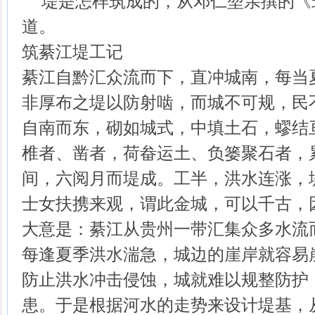
堤是怎样筑成的，从邓仁堃亲撰的《
道。
筑綦江堤工记
綦江自黔汇众流而下，直冲城南，每当
非厚布之堤以防射啮，而城不可规，民
自南而东，砌如城式，中填土石，蟉结
椎者、凿者，荷畚运土、负篓聚石者，
间，六阅月而堤成。工半，洪水连涨，
士女扶携来观，谓此金城，可以千古，因
大意是：綦江从贵州一带汇集众多水流
每逢夏季洪水湍急，城边的崖岸就容易
防止洪水冲击侵蚀，城就难以规整防护
患。于是根据河水的走势来设计堤基，