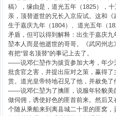
稿》，缘由是，道光五年（1825），
亲，顶替逝世的兄长入京应试。这和《
生于嘉庆九年（1804）、道光五年（1
矛盾，但可以得到解释：出生于嘉庆九年
堃本人而是他逝世的哥哥。《武冈州志》
有把“冒名顶替”的事记上去了。
——说邓仁堃作为拔贡参加大考，年少
批贪官之害，并提出应对之策，赢得了
赏。道光皇帝特地召见了他，并赦免
——说邓仁堃为了擒匪，说服年轻貌美
做伺佣，诱使好色的匪首前来。然后又
个随从乘船来到离县城二十里的匪窝，