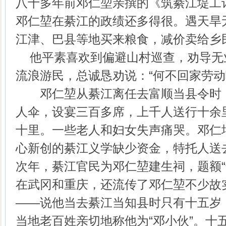
八十多年前邓仁堃亲撰的《筑綦江堤工
邓仁堃在綦江的政绩还多得很。遇天旱
江津、巴县等地买来粮食，减价卖给乡
他平素喜欢到偏避山村巡查，劝导无
流浪游民，总诚恳劝说：“何不回家劳动
邓仁堃从綦江离任去富顺当县令时，
人伞，设宴三百多席，上千人送行十余
十里。一些老人和妇女失声痛哭。邓仁
心新创的綦江义学缺少资金，特托人送
次年，綦江官民为邓仁堃建生祠，题额“
在武冈和重庆，还流传了邓仁堃不少故
——说他当去綦江当知县时只有十五岁，
当地老百姓亲切地称他为“邓小伙”。十五