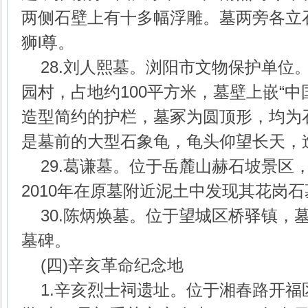
两侧石壁上有十多幅浮雕。墓两旁各立石
狮l尊。
28.刘人熙墓。浏阳市文物保护单位
园村，占地约100平方米，墓壁上嵌“中
造型简约的护栏，墓冢为圆顶形，均为
是墓前的大型石象龟，龟头仰望长天，
29.葛谦墓。位于岳麓山赫石坡景区
2010年在原墓附近泥土中发现其花岗
30.陈炳焕墓。位于望城区桥驿镇，
墓碑。
(四)辛亥革命纪念地
1.辛亥烈士祠遗址。位于湘春路开福