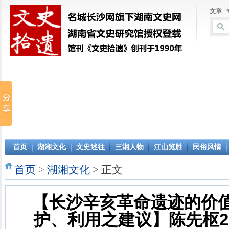
文章
|
首页
湖湘文化
文史述往
三湘人物
江山览胜
民俗风情
首页
>
湖湘文化
> 正文
【长沙辛亥革命遗迹的价
护、利用之建议】陈先枢20