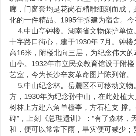
廊，门窗套均是花岗石精雕细刻而成，
化的一件精品。1995年拆建为宿舍。
4.中山亭钟楼。湖南省文物保护单位
十字路口街心，建于1930年 7月。钟
高16米，附楼北向三层，为纪念伟大
山亭。1932年市立民众教育馆设于附
艺室，今为长沙辛亥革命图片陈列馆。
5.中山纪念林。岳麓区不可移动文物
方，1930年为纪念孙中山，在此处植
树林上方建六角单檐亭，方石柱支 撑。
碑”，上刻《总理遗训》：“有了森林，
和，便可以常常下雨，旱灾便可减少；