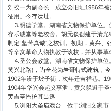
刘揆一为副会长。成立会旧址1986年
征用。今存遗址。
3.明德学堂。湖南省文物保护单位。
存乐诚堂等老校舍。胡元倓创建于清光绪二
制定“坚苦真诚”之校训。初期，黄兴、
等辛亥革命人物执教于该校，并从事革
4.圣公会教堂。湖南省文物保护单位
黄兴北路)，为全花岗岩哥特式建筑，
1902年设于坡子街，次年迁吉祥巷。1
1904年华兴会起义事泄，黄兴躲避于
黄吉亭掩护其出逃。
5.浏阳大圣庙戏台。位于浏阳文家市，系