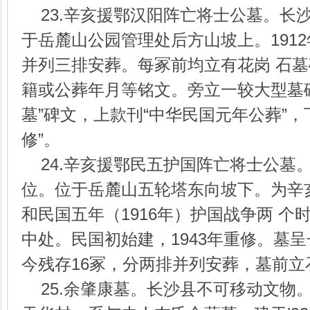
23.辛亥援鄂汉阳阵亡将士公墓。长
于岳麓山公园管理处后方山坡上。1912
并列三排安葬。每冢前均立有花岗 石
籍或公葬年月等铭文。旁立一较大型墓
墓”碑文，上款刊“中华民国元年公葬”，
修”。
24.辛亥援鄂民五护国阵亡将士公墓
位。位于岳麓山五轮塔东向坡下。为辛亥
和民国五年（1916年）护国战争两 个
中处。民国初始建，1943年重修。墓
今残存16冢，分两排并列安葬，墓前立
25.余肇康墓。长沙县不可移动文物