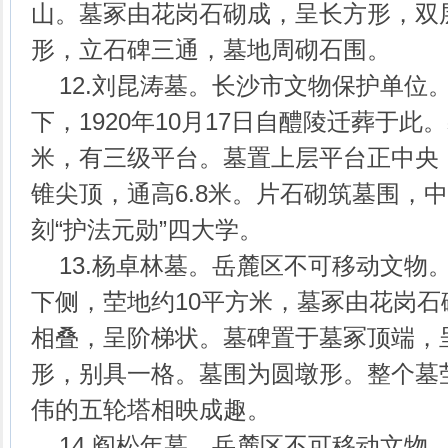
山。墓冢由花岗石砌成，呈长方形，双
形，立石碑三通，墓地周砌石围。
12.刘昆涛墓。长沙市文物保护单位
下，1920年10月17日自醴陵迁葬于此。
米，有三级平台。墓置上层平台正中央
锥尖顶，通高6.8米。片石砌筑墓围，
刻“护法元勋”四大学。
13.杨卓林墓。岳麓区不可移动文物
下侧，茔地约10平方米，墓冢由花岗
相叠，呈阶梯状。墓碑置于墓冢顶端，
形，别具一格。墓围为圆墩形。整个墓
伟的五轮塔相映成趣。
14.阎松年墓。岳麓区不可移动文物