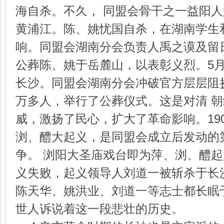
海自杀。不久， 同盟会骨干之一益阳
黄浦江。陈、姚忧国自杀，在湖南学生
响。同盟会湖南分会负责人禹之谟及留
公葬陈、姚于岳麓山，以表彰义烈。5月
长沙。同盟会湖南分会冲破官方层层阻
万多人，举行了公葬仪式。这是对清 
威，激扬了民心，扩大了革命影响。19
浏、醴大起义，是同盟会成立后发动的
争。 浏阳大圣庙戏台即为萍、浏、醴
义失败，起义领导人刘道一被斩杀于长
陈天华、姚洪业、刘道一等志士都长眠
世人诉说着这一段悲壮的历史。