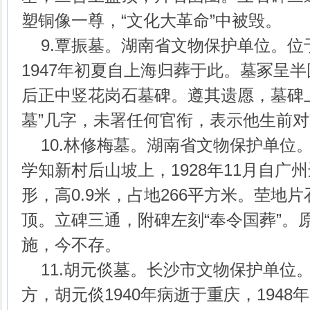
塑铜像一尊，“文化大革命”中被毁。
9.覃振墓。湖南省文物保护单位。位
1947年初夏自上海归葬于此。墓冢呈
后正中竖花岗石墓碑。遵其遗愿，墓碑
墓”几字，未署任何官衔，表示他生前
10.林修梅墓。湖南省文物保护单位
学知新村后山坡上，1928年11月自广
形，高0.9米，占地266平方米。茔地
顶。立碑三通，附碑左刻“奉令国葬”。
施，今不存。
11.胡元倓墓。长沙市文物保护单位
方，胡元倓1940年病逝于重庆，1948