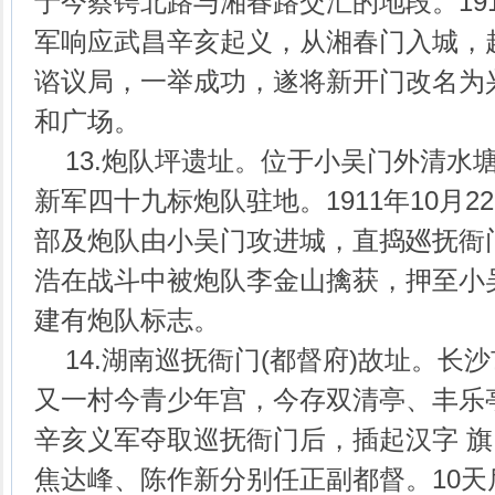
于今蔡锷北路与湘春路交汇的地段。191
军响应武昌辛亥起义，从湘春门入城，
谘议局，一举成功，遂将新开门改名为
和广场。
13.炮队坪遗址。位于小吴门外清水
新军四十九标炮队驻地。1911年10月
部及炮队由小吴门攻进城，直捣廵抚衙
浩在战斗中被炮队李金山擒获，押至小
建有炮队标志。
14.湖南巡抚衙门(都督府)故址。长
又一村今青少年宫，今存双清亭、丰乐
辛亥义军夺取巡抚衙门后，插起汉字 
焦达峰、陈作新分别任正副都督。10