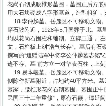
花岗石砌成腰椎形墓围，墓围正后方嵌
用大石块砌成八字形墓道，造型粗犷，
18.李仲麟墓。岳麓区不可移动文物
穿石坡附近，1928年5月国葬于此。
均以花岗石围栏和铺砌。立碑三通， 
文，石栏板上刻“浩气长存”。墓后有石
撰写的“追赠陆军中将李公仲麟墓志铭”
迹不存。墓 前方立一对华表石柱，上
19.易本羲墓。岳麓区不可移动文物
侧陈作新墓附近，占地约40平方米。
墓冢，腰椎形花岗石砌墓围。墓围正中
民国三十二年重修”，原有石额，谭延闿