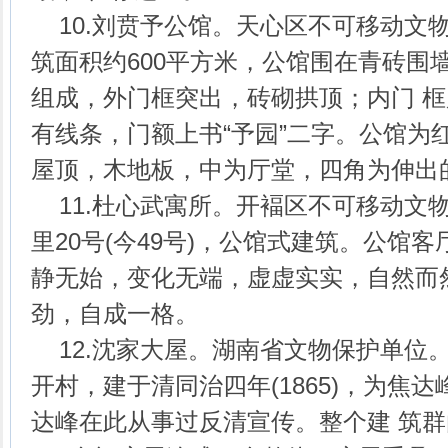
10.刘贲予公馆。天心区不可移动文
筑面积约600平方米，公馆围在青砖围
组成，外门框突出，砖砌拱顶；内门 
有线条，门额上书“予园”二字。公馆为
屋顶，木地板，中为厅堂，四角为伸出
11.杜心武寓所。开褔区不可移动文
里20号(今49号)，公馆式建筑。公馆
静无始，变化无端，虚虚实实，自然而
劲，自成一格。
12.沈家大屋。湖南省文物保护单位
开村，建于清同治四年(1865)，为焦
达峰在此从事过反清宣传。整个建 筑群