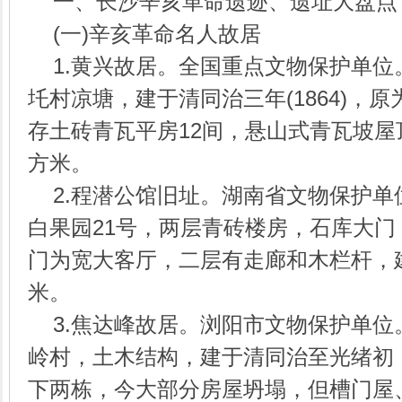
一、长沙辛亥革命遗迹、遗址大盘点
(一)辛亥革命名人故居
1.黄兴故居。全国重点文物保护单位
圫村凉塘，建于清同治三年(1864)，原
存土砖青瓦平房12间，悬山式青瓦坡屋顶
方米。
2.程潜公馆旧址。湖南省文物保护单
白果园21号，两层青砖楼房，石库大
门为宽大客厅，二层有走廊和木栏杆，建
米。
3.焦达峰故居。浏阳市文物保护单位
岭村，土木结构，建于清同治至光绪初
下两栋，今大部分房屋坍塌，但槽门屋