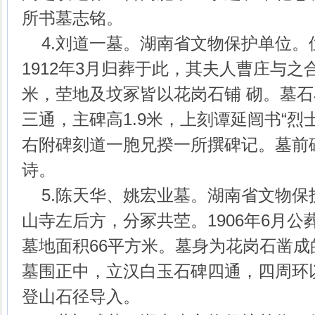
所书墓志铭。
4.刘道一墓。湖南省文物保护单位。
1912年3月归葬于此，其夫人曹庄与之
米，茔地及坟冢皆以花岗石铺 砌。墓石
三通，主碑高1.9米，上刻谭延闿书“烈
右附碑刻道一胞兄揆一所撰碑记。墓前
诗。
5.陈天华、姚宏业墓。湖南省文物保
山寺左后方，分冢共茔。1906年6月公葬
墓地面积66平方米。墓身为花岗石凿
墓围正中，立汉白玉石碑四通，四周环
登山石径导入。