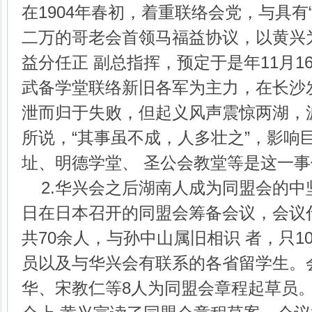
在1904年春初，着重联络会党，与具有
二万的哥老会首领马福益协议，以黄兴
益分任正 副总指挥，预定于是年11月1
武备学堂联络新旧各军为主力，在长沙
泄而归于失败，但起义风声震惊两湖，
所说，“其事虽不成，人多壮之”，影响
址、明德学堂、 圣公会教堂等是这一
2.华兴会之后湖南人成为同盟会的中坚力
日在日本召开的同盟会筹备会议，会议
共70余人，与孙中山属旧相识 者，只1
员以及与华兴会有联系的各省留学生。
华、宋教仁等8人为同盟会章程起草员。