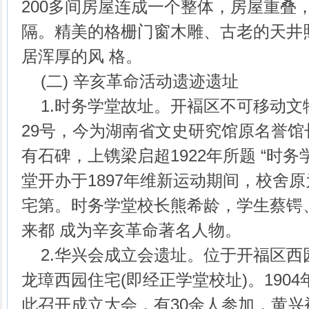
200多间房屋连成一个整体，房屋重叠
隔。精美的格栅门窗木雕、古老的天井
居浑厚的风 格。
(二) 辛亥革命活动遗迹遗址
1.时务学堂故址。开褔区不可移动文
29号，今为湖南省文史研究馆原名誉
有石碑，上镌梁启超1922年所题 “时
堂开办于1897年维新运动期间，校舍
宅第。时务学堂校长熊希龄，学生蔡锷
来都 成为辛亥革命著名人物。
2.华兴会成立会遗址。位于开福区西
龙璋西园住宅(即经正学堂校址)。1904
此召开成立大会，有30余人参加，黄