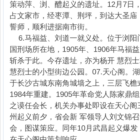
策动萍、浏、醴起义的遗址。12月7日
占文家市，经枣潭、荆坪，到达大圣庙
誓师，顺利进据南市街。
6.马福益、刘道一就义处。位于浏阳
国刑场所在地，1905年、1906年马
斩杀于此。今存遗址，亦为杨开 慧烈
慧烈士的小型街边公园。07.天心阁。
于长沙古城东南角城墙之上，三层飞檐
1984年重建。1905年革命党人陈家
之谟任会长，机关办事处即设在天心阁三楼
州起义前夕，省会新 军领导人刘文锦召
会，图谋策应。同年10月武昌起义爆
在天心阁中策划响应。