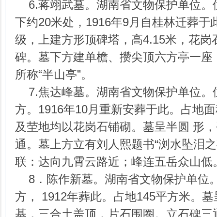
6.蒋翊武墓。湖南省文物保护单位。
下约20米处，1916年9月自桂林迁葬
级，上建方形顶碑塔，高4.15米，花
碑。墓下方建单檐、攒尖顶六方亭一座，
所称“半山亭”。
7.焦达峰墓。湖南省文物保护单位。
方。1916年10月重新安葬于此。占地面
及茔地均以花岗石铺砌。墓呈半圆 形
通。墓上方立有刘人熙题书“浏水坠泪之
联：达向九霄云路近；峰连五岳众山低
8．陈作新墓。湖南省文物保护单位
方， 1912年葬此。占地145平方米
基，三合土盖顶，片石围圈。立石碑三通