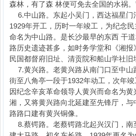
森林，有了森 林便可免去全国的水祸。
6.中山路。东起小吴门，西达福星门河
1929年开工，历时一年竣工，为纪念
命名为中山路。是长沙最早的东西 干
路历史遗迹甚多，如时务学堂和《湘报
民国都督府旧址、清贡院和船山学社旧
7.黄兴路。老黄兴路从南门口至中山
街至八角亭一段于1932年动工，次年
因纪念辛亥革命领导人黄兴而命名为黄兴
湘，又将黄兴路向北延建至先锋厅，与
路路口建有黄兴铜像。
8.蔡锷路。老蔡锷路北起兴汉门，南至
建大马路，初名东长路，1939年更名为