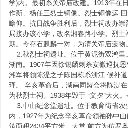
学)内。最初系关帝庙改建。1913年在
作新、杨任三烈士铜像。烈士铜像运 
瞻仰。抗日战争胜利后，烈士祠改办崇烈
局接办该小学，改名湘春路小学。烈士祠
期。今存石麒麟一对，为清关帝庙遗物
2.秋烈士祠遗址。位于黄泥街双鸿里。
湖南。1907年因徐锡麟刺杀安徽巡抚
湘军将领陈湜之子陈国栋系浙江 候补
瑾。 辛亥革命后，湖南同盟会将陈湜
为秋烈士祠。1938年毁于 “文夕”大火
3.中山纪念堂遗址。位于教育街省农业
内，1927年为纪念辛亥革命领袖孙中山
筑面积2434平方米。大堂 前方为仿罗