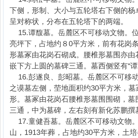
下侧，形制、大小与五轮塔右下侧的杨
呈对称状，分布在五轮塔下的两端。
15.谭馥墓。岳麓区不可移动文物。
亮坪下，占地约８0平方米，前有花岗
形墓冢由花岗石砌成。腰椎形墓围亦由
嵌下方上圆的墓碑三通。墓西侧竖有“谭
16.彭遂良、彭昭墓。岳麓区不可移
之谟墓左侧，茔地面积约30平方米，
形。墓冢由花岗石腰椎形墓围围砌，墓
三通，中为墓碑，左右刻有新化苏鹏撰
17.童健吾墓。岳麓区不可移动文物
山，1913年葬，占地约30平方米，土