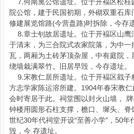
7.何南熏公馆遗址。位于开褔区松桂
院公馆，建于民国初期，外砌双重石库门
修建展览馆路(今营盘路)时拆除，今存
8.章士钊故居遗址。位于开褔区山鹰
于清末，为三合院式农家院落，为中一
瓦，两厢为土砖茅顶杂屋，中有庭院，
绕墙栽满翠竹。旧居早毁，今存遗址。
9.宋教仁居所遗址。位于开褔区戥子
方志学家陈运溶所建。1904年春宋教
会时寄居于此。祠堂围以封火山墙， 
钟楼用圆形石柱支撑，檐口、墀头、脊
世纪30年代祠堂开设“至善小学”，50
毁，今 存遗址。