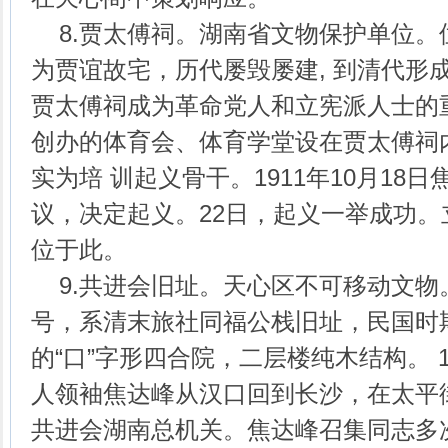
8.贾太傅祠。湖南省文物保护单位。
为贾谊故宅，历代屡毁屡建, 到清代形
贾太傅祠成为革命党人和立宪派人士的
创办的体育会、体育学堂设在贾太傅祠内
实为培 训起义骨干。1911年10月18
议，决定起义。22日，起义一举成功
位于此。
9.共进会旧址。天心区不可移动文物
号，系清末旅社同福公栈旧址，民国时
的“口”字形四合院，二层楼纯木结构。 1
人领袖焦达峰从汉口回到长沙，在太平
共进会湖南总机关。焦达峰召集同志多