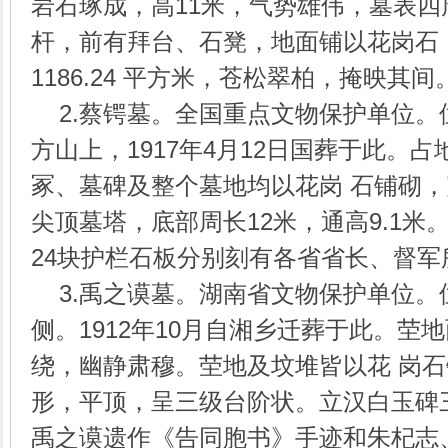
岩石琢成，高11米，气势雄伟，墓表
杆，前有拜台、石凳，地面铺以花岗石
1186.24 平方米，苍松翠柏，掩映其间
2.蔡锷墓。全国重点文物保护单位。
方山上，1917年4月12日国葬于此。占
冢、墓碑及整个墓地均以花岗 石铺砌
尖顶墓塔，底部周长12米，通高9.1米
24块护栏石板分别刻有各省省长、督军
3.禹之谟墓。湖南省文物保护单位。
侧。1912年10月自湘乡迁葬于此。茔
绕，幽静肃穆。茔地及坟堆皆以花 岗
形，平顶，呈三级台阶状。立汉白玉碑
禹之谟遗作《告同胞书》手迹和朱杞志