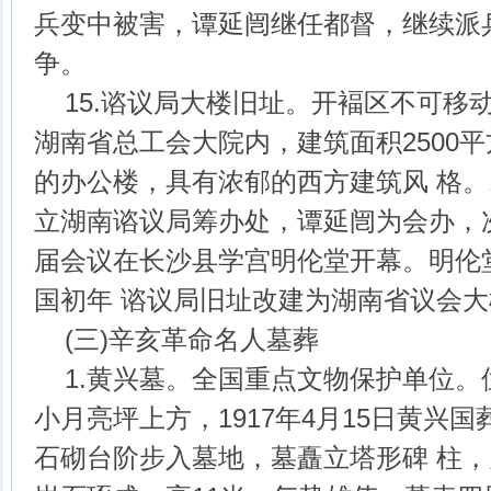
兵变中被害，谭延闿继任都督，继续派
争。
15.谘议局大楼旧址。开褔区不可移
湖南省总工会大院内，建筑面积2500
的办公楼，具有浓郁的西方建筑风 格。1
立湖南谘议局筹办处，谭延闿为会办，
届会议在长沙县学宫明伦堂开幕。明伦
国初年 谘议局旧址改建为湖南省议会大
(三)辛亥革命名人墓葬
1.黄兴墓。全国重点文物保护单位。
小月亮坪上方，1917年4月15日黄兴
石砌台阶步入墓地，墓矗立塔形碑 柱