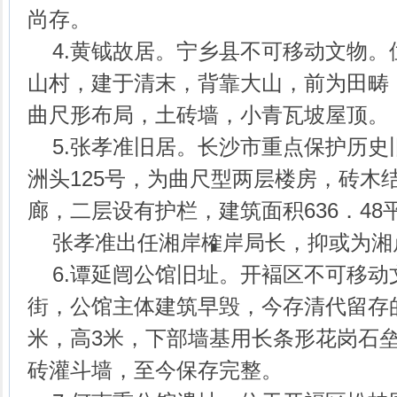
尚存。
4.黄钺故居。宁乡县不可移动文物。
山村，建于清末，背靠大山，前为田畴
曲尺形布局，土砖墙，小青瓦坡屋顶。
5.张孝准旧居。长沙市重点保护历史
洲头125号，为曲尺型两层楼房，砖木
廊，二层设有护栏，建筑面积636．48平
张孝准出任湘岸榷岸局长，抑或为湘
6.谭延闿公馆旧址。开褔区不可移动
街，公馆主体建筑早毁，今存清代留存的
米，高3米，下部墙基用长条形花岗石垒
砖灌斗墙，至今保存完整。