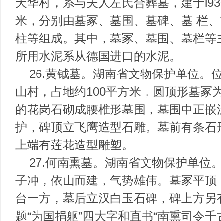
天华村，系与夫人左氏合葬墓，建于l93
米，分别由墓冢、墓围、墓碑、墓 栏
柱等组成。其中，墓冢、墓围、墓栏等
所用水泥系从德国进口的水泥。
26.黄钺墓。湖南省文物保护单位。
山村，占地约100平方米，圆顶形墓冢
的花岗石砌成腰椎形墓围，墓围中正嵌
护，碑顶立飞鹰造型石雕。墓前有条石
上端有莲花造型雕塑。
27.何南熏墓。湖南省文物保护单位
子冲，依山而建，气势雄伟。墓冢平顶
台一方，墓后立汉白玉石碑，碑上方另
题“为国捐躯”四大字和直书“南熏司令千