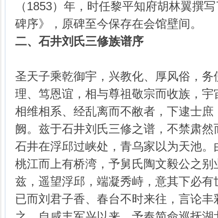
（1853）年，时任黎平知府胡林翼撰
碑序》，原碑至今保存在会馆壁间。
二、石井刘氏三修族谱序
圣天子乘乾御宇，兴教化、厚风俗，务
理、笃恩谊，相与尊祖敬宗而收族，宇
相维相系、经乱离而不敝者，下逮士庶
阙。兹于石井刘氏三修之谱，不禁肃然
石井在浮邱过峡处，青乌家以为天池。
桃江而上有桥湾，予舅氏陶文毅公之别
兹，遥望浮邱，端凝秀峙，意其下必有
已而刘君子香、春台不时来往，言论丰
之。自咸丰军兴以来，予奉简命巡抚湖