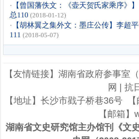
·
【曾国藩佚文：《壶天贺氏家乘序》】李
总110
(2018-01-12)
·
【胡林翼之集外文：墨庄公传】李超平整
111
(2018-05-07)
【友情链接】
湖南省政府参事室
网
|
抗
【地址】长沙市戥子桥巷36号 【邮编】
【邮箱】ws
湖南省文史研究馆主办馆刊《文史