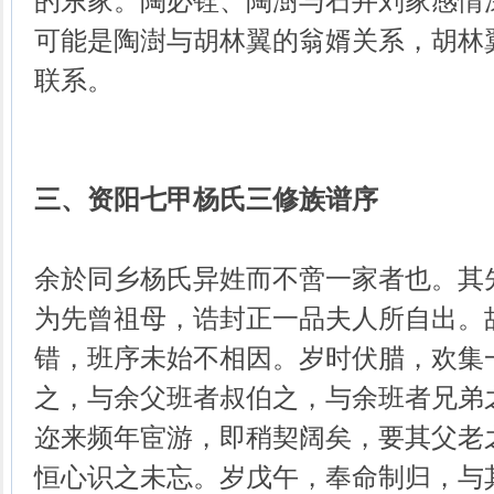
的东家。陶必铨、陶澍与石井刘家感情
可能是陶澍与胡林翼的翁婿关系，胡林
联系。
三、资阳七甲杨氏三修族谱序
余於同乡杨氏异姓而不啻一家者也。其
为先曾祖母，诰封正一品夫人所自出。
错，班序未始不相因。岁时伏腊，欢集
之，与余父班者叔伯之，与余班者兄弟
迩来频年宦游，即稍契阔矣，要其父老
恒心识之未忘。岁戊午，奉命制归，与