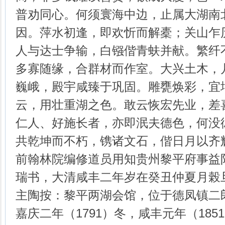
普劝同心。何须寰海中边，止属大湖南
因。萍水初逢，即欢忻而解橐；关山乍
人与达士争输，白镪偕青蚨并献。繁纤
多寡随缘，合群材而作室。大兴土木，
巍峨，殿宇咸臻于巩固。雕甕焕彩，宜
云，用壮重湖之色。敢云恢宏先业，差
仁人、好施长者，亦即泯夫德色，何没
共乾坤而不朽，镌诸文石，偕日月以齐
前翰林院编修道员用知贵州黎平府事益
瑞书，大清咸丰二年岁在癸丑仲夏月榖
主陶按：黎平两湖会馆，位于德凤镇二
嘉庆二年（1791）冬，咸丰元年（18