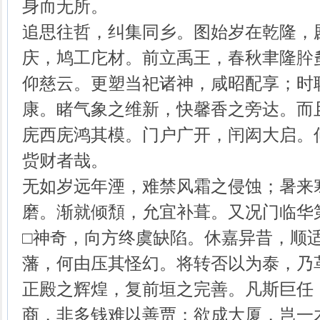
身而无所。
追思往哲，纠集同乡。图始岁在乾隆，
庆，鸠工庀材。前立禹王，春秋聿隆肸
仰慈云。更塑当祀诸神，咸昭配享；时
康。睹气象之维新，快馨香之旁达。而
庑西庑鸿其模。门户广开，闬闳大启。
赀财者哉。
无如岁远年湮，难禁风霜之侵蚀；暑来
磨。渐就倾頽，允宜补葺。又况门临华
□神奇，向方终虞缺陷。休嘉异昔，顺
藩，何由压其怪幻。将转否以为泰，乃
正殿之辉煌，复前垣之完善。凡斯巨任
商，非多钱难以善贾；欲成大厦，岂一