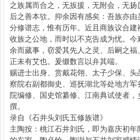
之族属而合之，无扳援，无附会，无扬
后之善本欤。抑余因有感矣：吾族亦由
分修谱志，惟有历年。近且商族议合建
收族之公地，而时以不克告成为忧。今
余而蒇事，窃爱其先人之灵、后嗣之福
正未有艾也。爰缀数言以弁其端。
赐进士出身、赏戴花翎、太子少保、头
察院右副都御史、巡抚湖北等处地方军
院编修、国史馆纂修、江南典试使者，
撰。
录自《石井头刘氏五修族谱》
主陶按：桃江石井刘氏，即为嘉庆初年