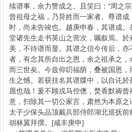
续谱事，余力赞成之。且笑曰：“周之宗
曾祖母之福，乃异姓而一家者。尊谱成
时，尚未告竣也。越庚申春，其谱成。
堂诸先生走书英山之营次，嘱叙焉。於
美，不待谱而显。其谱之信今传后，亦
者，有念其所自出之恩，余之祖承之，
而三世矣。今兹仰叨福荫，叠被国恩，
生之憾。若获挂名其谱牒中，以自讬於
愿也哉！爰不顾戎马倥傯，焚香默祷曾
意，扫除其一切公家言，肃然为本原之
太子少保头品顶戴兵部侍郎湖北巡抚前
胡林翼拜撰。[咸丰庚申]