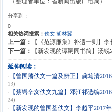
（整理者单位：省新闻出版广电局）
分享到：
0
相关热词搜索：
佚文
胡林翼
上一篇：
【《范源廉集》补遗一则】李长林
下一篇：
【新发现的谭嗣同书简】汤锐20
延伸阅读：
·
【曾国藩佚文一篇及辨正】龚笃清2016年
13)
·
【蔡锷辛亥佚文九篇】邓江祁选编2016年
24)
·
【新发现的曾国荃佚文】李超平2017年1