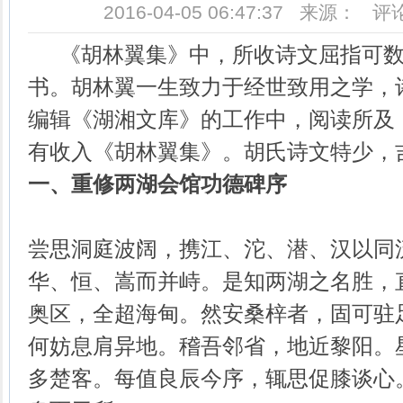
2016-04-05 06:47:37 来源： 
《胡林翼集》中，所收诗文屈指可数
书。胡林翼一生致力于经世致用之学，
编辑《湖湘文库》的工作中，阅读所及
有收入《胡林翼集》。胡氏诗文特少，
一、重修两湖会馆功德碑序
尝思洞庭波阔，携江、沱、潜、汉以同
华、恒、嵩而并峙。是知两湖之名胜，
奥区，全超海甸。然安桑梓者，固可驻
何妨息肩异地。稽吾邻省，地近黎阳。
多楚客。每值良辰今序，辄思促膝谈心