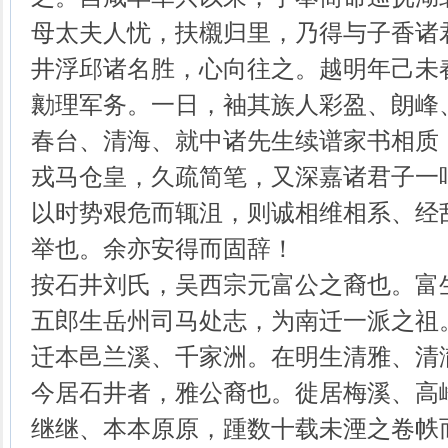
母太夫人忧，扶櫬归里，乃得与子香诸
井浮邱诸名胜，心向往之。越明年己未
勷理军务。一日，袖其族人彩盈、朗峰
春台、清海、就中诸先生续谱家书相质
戎马仓皇，久疏简笔，又深嘉诸君子一
以时势艰危而辄沮，则诚相维相系、经
举也。余亦安得而固辞！
按石井刘氏，吴西宗元富公之裔也。富
五郎生岳州司马处志，为南迁一派之祖
迁本邑兰溪、千家洲。在明生清雅、清
今居石井者，雅公裔也。徙居梅溪、高
继继、本本原原，踵数十载未湮之卷帙