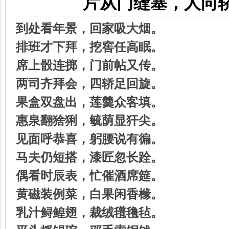
片
从门缝塞，人向
到处看年景，回家吸大烟。
排班才下拜，挖窖任高眠。
席上骰连掷，门前帖又传。
两司齐拜会，四轿足回旋。
果盒双盘出，莲羹众客填。
惠泉翻猞猁，毓荫显犴尖。
见面呼恭喜，躬腰说有徧。
马夫仍短搭，漆匠忽长跧。
偶看时辰表，忙催酒席筵。
黄磁装例菜，白果闲香橼。
乳汁鲟鳇翅，裁绒氆氇毡。