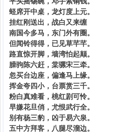
平头摇锡碗，邓手索铜钱。
蛏席开中桌，龙灯度上元。
挂红刚送出，战白又来缠
南国今多马，东门外有圈。
但闻铃得得，已见草芊芊。
路直惊开脚，墙湾怕起颠。
臊驹陈六赶，棠骡宋三牵。
忽买台边座，偏逢马上缘。
挥金夸四小，台票赏三千。
粉白真难看，桃红剧可怜。
早嫌花旦俏，尤恨武行全。
别有杨三豹，凶于易六泉。
五中方拜客，八腿尽溜边。