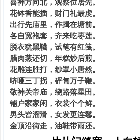
喜神方向北，观察位居先。
花钵香能插，财门礼最虔。
出行先庙里，作揖在塘前。
各自宽袍套，齐来吃枣莲。
脱衣犹黑韈，试笔有红笺。
腊肉蒸还切，年糕炒后煎。
花雕连胜打，纱罩小唐然。
哜哑三丁拐，砰訇万子鞭。
敬神关帝庙，绕路落星田。
铺户家家闲，衣裳个个鲜。
男头皆溜滑，女发更连鬈。
金顶沿街走，油鞋带雨还。