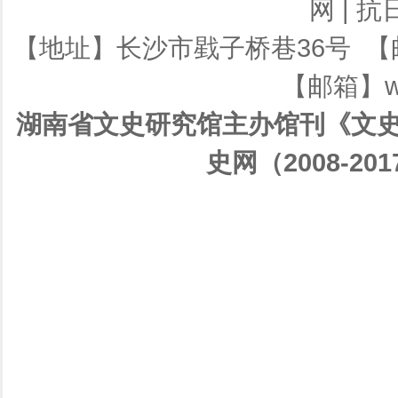
网
|
抗
【地址】长沙市戥子桥巷36号 【邮编】
【邮箱】ws
湖南省文史研究馆主办馆刊《文史
史网（2008-201