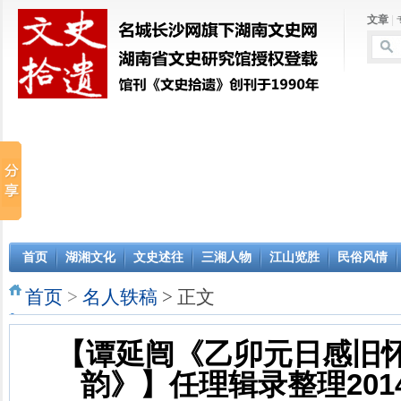
文章
|
首页
湖湘文化
文史述往
三湘人物
江山览胜
民俗风情
首页
>
名人轶稿
> 正文
【谭延闿《乙卯元日感旧
韵》】任理辑录整理2014