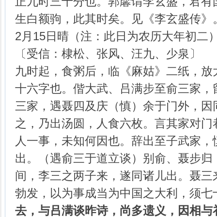
正九时三十分也。郭黁谓李玄盛，君有
生白额驹，此其时矣。见《李玄盛传》
2月15日晴（注：此日为农历大年初二
〔受信：棣松、张风、汪九、少泉〕
九时起，食粥后，临《麻姑》二纸，放
十六字也。偕大武、吕满步至俞三家，
三家，遇聂四及庆（慎）余于门外，因
之，乃出汤圆，人食六枚。言其家对门
人一事，未知何因也。辞出至子武家，
出。（遇俞三于道立谈）别俞、聂步归
间，李三之两子来，遂同诸儿出。聂三
勃发，以为事成当为中国之大利，须七
去，与吕满谈昨诗，尚多遗义，因相与