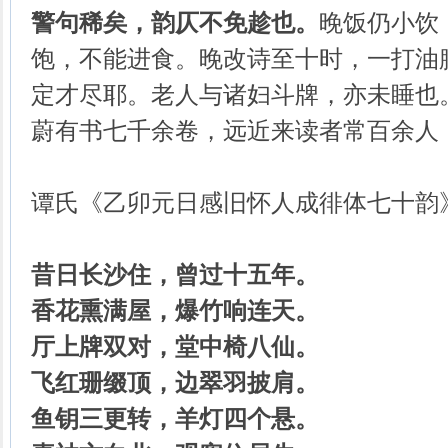
警句稀矣，韵仄不免趁也。
晚饭仍小饮
饱，不能进食。晚改诗至十时，一打油
定才尽耶。老人与诸妇斗牌，亦未睡也
蔚有书七千余卷，远近来读者常百余人
谭氏《乙卯元日感旧怀人成徘体七十韵
昔日长沙住，曾过十五年。
香花熏满屋，爆竹响连天。
厅上牌双对，堂中椅八仙。
飞红珊缀顶，边翠羽披肩。
鱼钥三更转，羊灯四个悬。