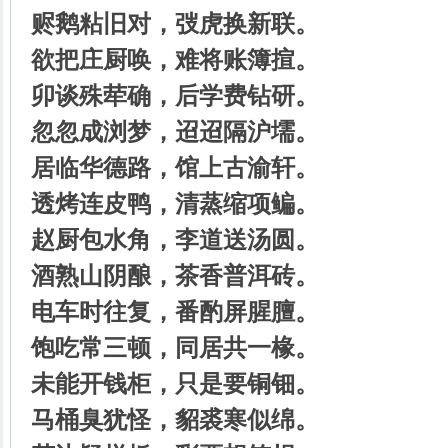
赆鹅粘旧对，弢虎换新联。
欲把庄厨唤，难将账簿揎。
卯谈殊荦确，后学费钻研。
忽忽成浏梦，迢迢隔沪壖。
居临华德路，馆上古渝轩。
透烤连皮鸭，清蒸缩项鳊。
赵厨包水角，李道送汤圆。
酒熟山阴酿，茶香普洱砖。
电车时往复，番酌屏腥膻。
饱吃常三顿，同居共一椽。
未能开钱柜，只是要铜钿。
马桶臭犹怪，貂裘寒似绵。