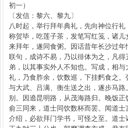
初一）
〔发信：黎六、黎九〕
八时起，举行拜年典礼，先向神位行礼
称贺毕，吃莲子茶，发笔写红笺，诸儿
来拜年，遂同食粥。因话昔年长沙过年
联句，成诗不易，乃以徘体为之，凡得
弟，以其事实外人不知也。写成，相与
礼，乃食胙余，饮数巡，下挂麫食之。
与大武、吕满、衡生送之出，遂步马路
别。因遶昆明路，从茂海路归。晚饭正
俞三同来，道士同饮数杯而罢。闻道士
介绍，必欲拜门学书，可怪之至。道士