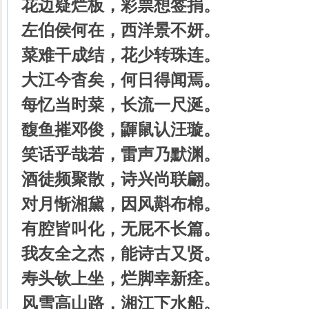
花边疑烂板，彩票想签捐。
左伯侯何在，西洋景不妍。
菜难干成结，花少转珠连。
大江今杳矣，何日得闻焉。
每忆当时菜，长流一尺涎。
馥鱼摧邓俊，鼲鼠认汪璇。
笑话乎哉若，雷声乃默渊。
酒徒频聚散，诗兴尚联翩。
对月惭湘黛，因风斢布棉。
有腔皆叫化，无屁不长篇。
我友全之杰，能诗古又贤。
寿头钦上坐，烂脚幸新痊。
风雪高山路，湘江下水船。