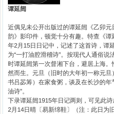
谭延
闿
近偶见未公开出版过的谭延闿《乙卯元
韵》影印件，顿觉十分有趣。特查《谭延
年2月15日日记中，记述了这首诗，谭
为“一打油腔滑稽诗”。按现代人通俗说
时谭延闿第一次督湘下台，避居上海。
然而生。元旦（旧时的大年初一称元旦
书吕苾筹）在家食粥，谈及在长沙的年
油诗”。
下录谭延闿1915年日记两则，可见此诗
2月14日晴〔易新绵鞋〕（注：此日为