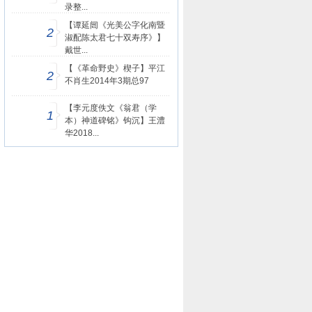
录整...
【谭延闿《光美公字化南暨
2
淑配陈太君七十双寿序》】
戴世...
【《革命野史》楔子】平江
2
不肖生2014年3期总97
【李元度佚文《翁君（学
1
本）神道碑铭》钩沉】王澧
华2018...