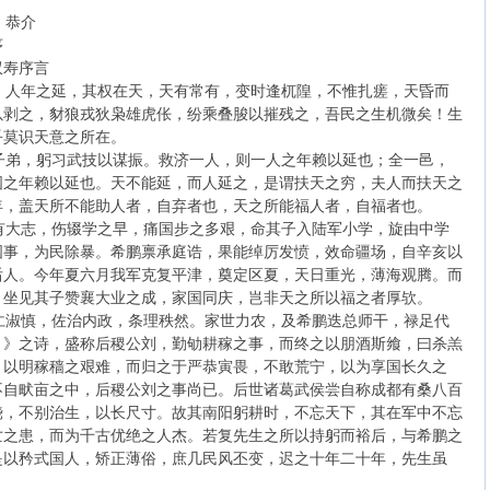
介
序
双寿序言
人年之延，其权在天，天有常有，变时逢杌隍，不惟扎瘥，天昏而
以剥之，豺狼戎狄枭雄虎伥，纷乘叠脧以摧残之，吾民之生机微矣！生
乎莫识天意之所在。
弟，躬习武技以谋振。救济一人，则一人之年赖以延也；全一邑，
国之年赖以延也。天不能延，而人延之，是谓扶天之穷，夫人而扶天之
年，盖天所不能助人者，自弃者也，天之所能福人者，自福者也。
大志，伤辍学之早，痛国步之多艰，命其子入陆军小学，旋由中学
国事，为民除暴。希鹏禀承庭诰，果能绰厉发愤，效命疆场，自辛亥以
后人。今年夏六月我军克复平津，奠定区夏，天日重光，薄海观腾。而
，坐见其子赞襄大业之成，家国同庆，岂非天之所以福之者厚欤。
淑慎，佐治内政，条理秩然。家世力农，及希鹏迭总师干，禄足代
月》之诗，盛称后稷公刘，勤劬耕稼之事，而终之以朋酒斯飨，曰杀羔
》以明稼穑之艰难，而归之于严恭寅畏，不敢荒宁，以为享国长久之
不自畎亩之中，后稷公刘之事尚已。后世诸葛武侯尝自称成都有桑八百
饶，不别治生，以长尺寸。故其南阳躬耕时，不忘天下，其在军中不忘
亡之患，而为千古优绝之人杰。若复先生之所以持躬而裕后，与希鹏之
是以矜式国人，矫正薄俗，庶几民风丕变，迟之十年二十年，先生虽