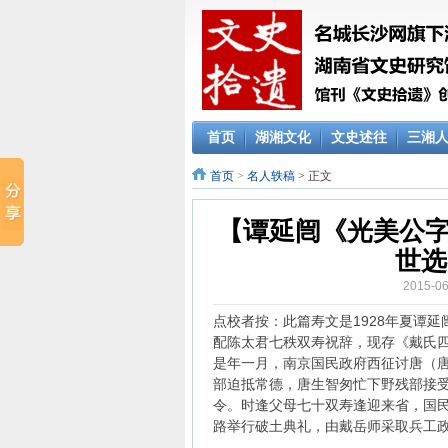
首页
湖湘文化
文史述往
三湘
首页
>
名人轶稿
> 正文
【谭延闿《光美公
世选
2015-
点校者按：此篇寿文是1928年夏谭
配陈太君七秩双寿祝辞，现存《戴氏
是年一月，南京国民政府西征讨唐（
部迫抵常德，唐生智匆忙下野残部接
令。时逢父母七十双寿逢迎来省，国
路举行破土典礼，由戴岳师采取兵工