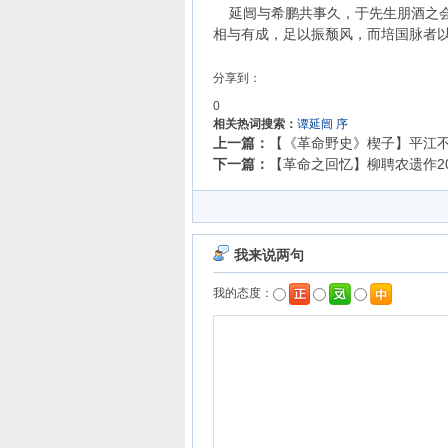
延闿与希鹏共事久，于先生朋酒之会
相与有成，足以振颓风，而培国脉者
分享到：
0
相关热词搜索：
谭延闿
序
上一篇：
【《革命野史》楔子】平江不肖
下一篇：
【革命之回忆】柳聘农遗作201