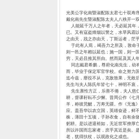
恭
光美公字化南暨淑配陈太君七十双寿
戴化南先生暨淑配陈太夫人八秩开一
人能延千万人之年者，天必延其年，
已。又有寇盗烽烟以警之，水旱风霜
之由天，戕之亦由天，丁斯运者，茫
于此有人焉，竭吾力之所及，敦命子
则一邑之年赖以延也；施一国，则一
穷，天必且推其所由。然而延及其人
同志戴君希鹏，尊府化南先生，幼有
而，毕业于保定军官学校。命之努力
迄今兹，靡役不从，克敌致果，无敢
先生与夫人陈氏年皆七十，神明不衰
先生禀性方正，乐善不倦，夫人慈仁
耕，督课耔耘不少懈。昔周公作《七
羊，称彼兕觥，万寿无疆。作《无逸
应。盖吾华以农立国，英雄奋迹，鲜
株，薄田十五顷，子孙衣食，自有余
躬耕。是以进退裕如，无近世军僚厚
所以许国而忘家者，庶乎其近是矣。
老，犹得扶杖，以观政化之成也。