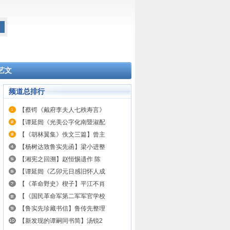
艺文
频道总排行
【蔡锷《戴府李夫人七秩寿言》
【谭延闿《光美公字化南暨淑配
【《胡林翼集》佚文三篇】曾主
【杨树达致鲁实先函】梁小进整
【湘宪之回溯】赵恒惕遗作 陈
【谭延闿《乙卯元日感旧怀人成
【《革命野史》楔子】平江不肖
【《国民革命军第二军军官学校
【鲁实先珍藏书信】鲁传先整理
【新发现的谭嗣同书简】汤锐2