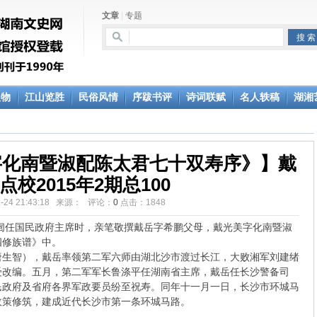
文章
|
专题
人物
江山览胜
民俗风情
序跋书评
诗词联赋
名人轶稿
湖湘
字化南暨淑配陈太君七十双寿序》】戴
点校2015年2期总100
06-24 21:43:18 来源： 评论：
0
点击：
1848
延闿任国民政府主席时，亲笔敬撰戴岳字希鹏父母，戴光美字化南暨淑
四修族谱》中。
唐生智），戴岳率领第二军六师由湖北沙市渡过长江，大败湘军刘建绪
受改编。五月，第二军军长鲁涤平任湖南省主席，戴岳任长沙警备司
民政府及省府各界军政要员纷至祝寿。同年十一月一日，长沙市环城马
政策修筑，建成近代长沙市第一条环城马路。