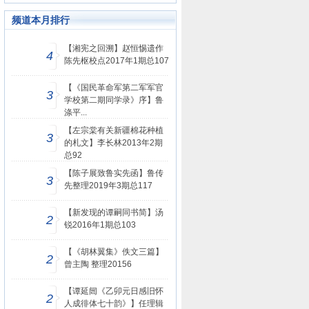
频道本月排行
【湘宪之回溯】赵恒惕遗作
4
陈先枢校点2017年1期总107
【《国民革命军第二军军官
3
学校第二期同学录》序】鲁
涤平...
【左宗棠有关新疆棉花种植
3
的札文】李长林2013年2期
总92
【陈子展致鲁实先函】鲁传
3
先整理2019年3期总117
【新发现的谭嗣同书简】汤
2
锐2016年1期总103
【《胡林翼集》佚文三篇】
2
曾主陶 整理20156
【谭延闿《乙卯元日感旧怀
2
人成徘体七十韵》】任理辑