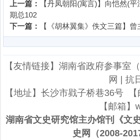
上一篇：
【丹凤朝阳(寓言)】向恺然(平江
期总102
下一篇：
【《胡林翼集》佚文三篇】曾主陶
【友情链接】
湖南省政府参事室
网
|
抗
【地址】长沙市戥子桥巷36号 【邮编】
【邮箱】ws
湖南省文史研究馆主办馆刊《文史
史网（2008-201