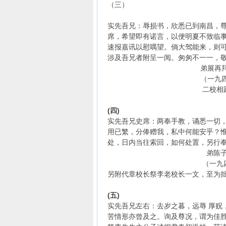
（三）
实先吾兄：辱损书，欣悉已到南昌，
席，希望即有诺言，以便明夏不致临
速报嘉讯以慰喁望。倘大驾能来，则
涉及吾兄者附呈一阅。匆匆不一一，
弟展再
（一九四七年）
二校相距坐车十
(四)
实先吾兄史席：两奉手教，诵悉一切
用已繁，分俸赠我，私中何能安乎？
处，日内当往索回，如何处置，另行
弟陈子展再
（一九四八年）
另附代章校长祭李老校长一文，至为
(五)
实先吾兄左右：去岁之暮，远辱 厚贶
苦情形亦曾及之。询及尊况，谓为佳