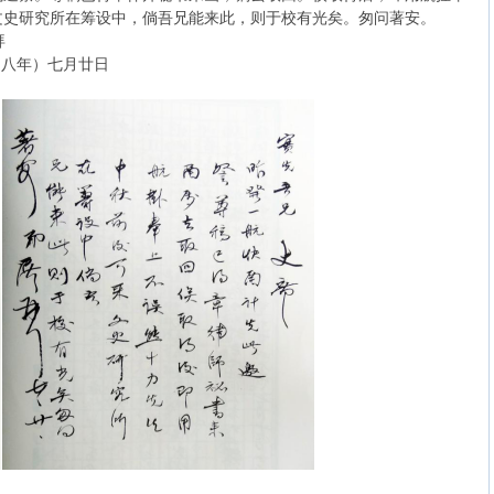
文史研究所在筹设中，倘吾兄能来此，则于校有光矣。匆问著安。
拜
七月廿日
）