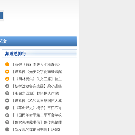
艺文
频道总排行
【蔡锷《戴府李夫人七秩寿言》
【谭延闿《光美公字化南暨淑配
【《胡林翼集》佚文三篇】曾主
【杨树达致鲁实先函】梁小进整
【湘宪之回溯】赵恒惕遗作 陈
【谭延闿《乙卯元日感旧怀人成
【《革命野史》楔子】平江不肖
【《国民革命军第二军军官学校
【鲁实先珍藏书信】鲁传先整理
【新发现的谭嗣同书简】汤锐2