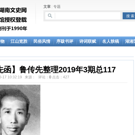
文章
|
专题
人物
江山览胜
民俗风情
序跋书评
诗词联赋
名人轶稿
湖湘
函】鲁传先整理2019年3期总117
10-17 10:32:19 来源： 评论：
0
点击：
427