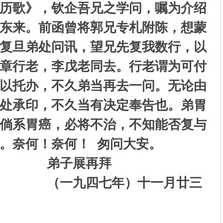
历歌》，钦企吾兄之学问，嘱为介绍
东来。前函曾将郭兄专札附陈，想蒙
复旦弟处问讯，望兄先复我数行，以
章行老，李戊老同去。行老谓为可付
以托办，不久弟当再去一问。无论由
处承印，不久当有决定奉告也。弟胃
倘系胃癌，必将不治，不知能否复与
。奈何！奈何！ 匆问大安。
展再拜
七年）十一月廿三