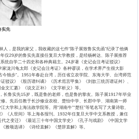
鲁实先
乡道林人，是我的家父，我收藏的这七件“陈子展致鲁实先函”纪录了他俩
42年，年仅29岁的鲁实先直接任复旦大学教授，是经杨树达、陈子展推荐
开始系统自学二十四史和各种典籍主。24岁著《史记会注考证驳议》
汉学家泷川龟太郎《史记会注考证》各种谬误，在学术界产生很大影
古今独步”。1951年春赴台湾，历任省立农学院、东海大学、台湾师范
考证驳议》《殷历谱纠谲》《历术卮言甲集》《刘歆三统历谱证舛》、
周金文汇纂》《说文正补》《文字析义》等。
沙人，长鲁实先15岁，既是鲁的老师，也是鲁的挚友。陈子展1917年毕业
进修。先后任教于长沙修业农校、楚怡中学、长郡中学、湖南第一师
江大学和上海法政学院等。用“湖南牛”“楚狂”等笔名写了大量诗歌、
》《人世间》等上海各报刊。1932年任复旦大学中文系教授，兼任
近代之变迁》《最近三十年中国文学史》《孔子与戏剧》《中国文学
》《雅颂选译》《诗经直解》《楚辞直解》等。