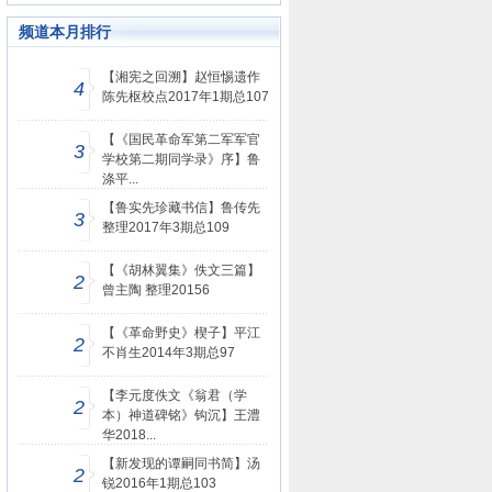
频道本月排行
【湘宪之回溯】赵恒惕遗作
4
陈先枢校点2017年1期总107
【《国民革命军第二军军官
3
学校第二期同学录》序】鲁
涤平...
【鲁实先珍藏书信】鲁传先
3
整理2017年3期总109
【《胡林翼集》佚文三篇】
2
曾主陶 整理20156
【《革命野史》楔子】平江
2
不肖生2014年3期总97
【李元度佚文《翁君（学
2
本）神道碑铭》钩沉】王澧
华2018...
【新发现的谭嗣同书简】汤
2
锐2016年1期总103