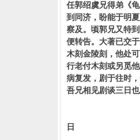
任郭绍虞兄得弟《龟
到同济，盼能于明夏
察及。顷郭兄又特到
便转告。大著已交于
木刻金陵刻，他处可
行老付木刻或另觅他
病复发，剧于往时，
吾兄相见剧谈三日也
弟子
（一九四
日