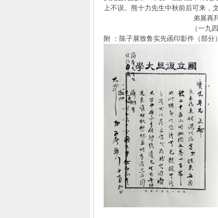
上不误。熊十力先生中秋前后可来，
弟展再
（一九四八年）
附 ：陈子展致鲁实先函印影件（部分