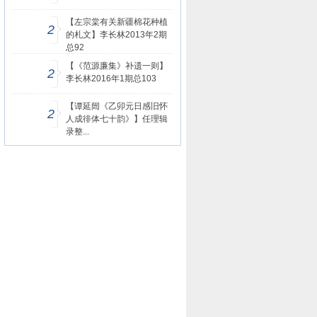
【左宗棠有关新疆棉花种植
2
的札文】李长林2013年2期
总92
【《范源廉集》补遗一则】
2
李长林2016年1期总103
【谭延闿《乙卯元日感旧怀
2
人成徘体七十韵》】任理辑
录整...