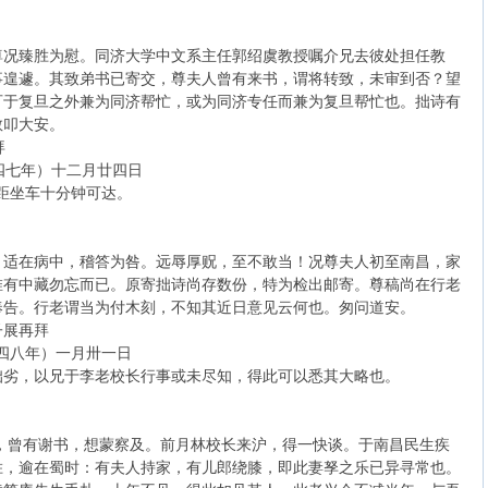
尊况臻胜为慰。同济大学中文系主任郭绍虞教授嘱介兄去彼处担任教
事遑遽。其致弟书已寄交，尊夫人曾有来书，谓将转致，未审到否？望
可于复旦之外兼为同济帮忙，或为同济专任而兼为复旦帮忙也。拙诗有
敬叩大安。
拜
十二月廿四日
分钟可达。
，适在病中，稽答为咎。远辱厚贶，至不敢当！况尊夫人初至南昌，家
惟有中藏勿忘而已。原寄拙诗尚存数份，特为检出邮寄。尊稿尚在行老
奉告。行老谓当为付木刻，不知其近日意见云何也。匆问道安。
拜
一月卅一日
拙劣，以兄于李老校长行事或未尽知，得此可以悉其大略也。
，曾有谢书，想蒙察及。前月林校长来沪，得一快谈。于南昌民生疾
胜，逾在蜀时：有夫人持家，有儿郎绕膝，即此妻孥之乐已异寻常也。