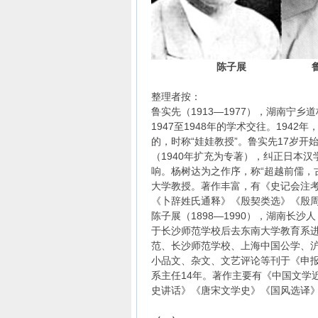
陈
子展
整理者按：
鲁实先（1913—1977），湖南宁
1947至1948年的学术交往。19
的，时称“娃娃教授”。鲁实先17岁
（1940年扩充为专著），纠正日本
响。杨树达为之作序，称“超越前儒，
大学教授。著作丰富，有《史记会注
《卜辞姓氏通释》《殷契类选》《殷
陈子展（1898—1990），湖南长
于长沙师范学校后去东南大学教育系
范、长沙师范学校、上海中国公学、沪
小品文、杂文、文艺评论等刊于《申报
系主任14年。著作主要有《中国文学
史讲话》《唐宋文学史》《国风选译