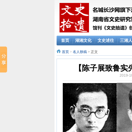
首页
湖湘文化
文史述往
三湘
首页
>
名人轶稿
> 正文
【陈子展致鲁实先
2019-