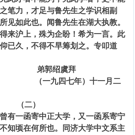
之笔力，才足与鲁先生之学识相副
所见如此也。闻鲁先生在湖大执教。
得来沪上，殊为企盼！希为一言。此
仰已久，不得不早筹划之。专叩道
绍虞拜
七年）十一月二
（二）
曾有一函寄中正大学，又一函系寄宁
不知顷在何所也。同济大学中文系主