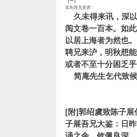
（一）
实先吾兄史席：
久未得来讯，深以
阅文卷一百本。如此
以居上海者为然也。
聘兄来沪，明秋想能
或者不至十分困乏乎
简庵先生乞代致
弟子
（一九四
[附]郭绍虞致陈子展
子展吾兄大鉴：日昨
诵之余，钦佩良深。