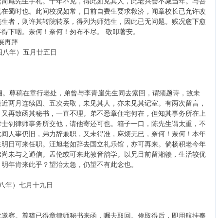
读简庵先生手札。十年不见，得此如见其人，此老兴会不减当年。与吾
兄在蜀时也。此间校况如常，日前自费生要求救济，闻章校长已允许改
范生者，则许其转院转系，得列为师范生，因此已无问题。贱况愈下愈
得下咽。奈何！奈何！匆布不尽。 敬叩著安。
拜
月廿五日
。尊稿在章行老处，弟曾与李青崖先生同去索回，谓须题诗，故未
最近两月连续四、五次去取，未见其人，亦未见其记室。有两次留言，
，又再致函其秘书，一直不理。弟不悉章住宅何在，但知其事务所在上
章士钊律师事务所交他，请他寄还可也。箱子一口，陈先生谓太重，不
此间人事仍旧，弟力辞兼职，又未得准，麻烦无已，奈何！奈何！本年
生明日可来任职。汪旭老如辞去国立礼乐馆，亦可再来。倘杨积老今年
弟尚未与之通信。孟伦或可来此教音韵学。以兄目前留湘赣，生活较优
，明年肯来此乎？望治太急，仍望不有此念也。
月十九日
此邀察。尊稿已得章律师秘书来函，嘱去取回。俟取得后，即用航挂奉