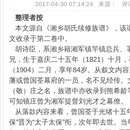
2017-04-30 07:14:24 来源： 
整理者按
本文源自《湘乡胡氏续修族谱》，该谱
文收录于第二卷中。
胡诗臣，系湘乡籍湘军镇竿镇总兵、
兄，生于嘉庆二十五年（1821）十月
（1904）二月，享年84岁。从叙文内
藩或曾国荃幕府的一员，名不见经传。
（敬）庄之名，族谱中亦收录到熊希龄
可知镜庄曾为湘军提督刘光才之幕僚。
从落款内容来看，曾国荃于光绪十五年（
保”晋为“太子太保”衔，次年即去世。