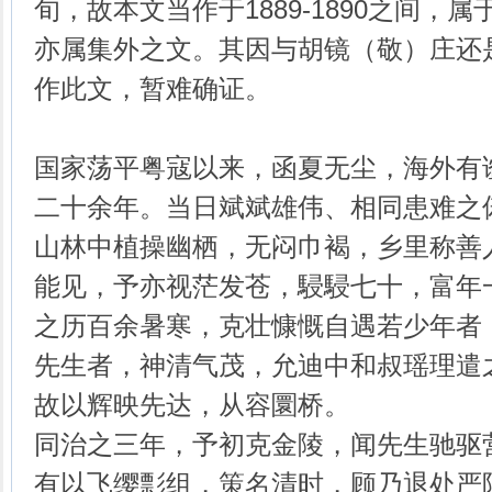
旬，故本文当作于1889-1890之间，
亦属集外之文。其因与胡镜（敬）庄还
作此文，暂难确证。
国家荡平粤寇以来，函夏无尘，海外有
二十余年。当日斌斌雄伟、相同患难之
山林中植操幽栖，无闷巾褐，乡里称善
能见，予亦视茫发苍，駸駸七十，富年
之历百余暑寒，克壮慷慨自遇若少年者
先生者，神清气茂，允迪中和叔瑶理遣
故以辉映先达，从容圜桥。
同治之三年，予初克金陵，闻先生驰驱
有以飞缨彯组，策名清时，顾乃退处严