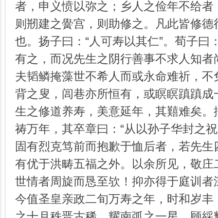
者，申义愤以弥之；乡人之俭年不给者
则剏建之黌宫，则助修之。凡此皆修德
也。扬子曰：“人可寿以其仁”。荀子曰：
有之，而况先生之阴行善事不求人知者
夫韬鳞掩藻世不希人而或永命难祈，不
背之叟，闾巷亦所恒有，或瞑瞑蹎蹎成
生之修道养寿，美意延年，其囏难矣。
祷万年，其卒章曰：“从以孙子华封之
固有烈克笃前而抱歉于恤后者，若先生
有优于洪畴五福之外。以余所见，敬庄
世情者周旋而恳至欤！抑亦得于庭训者
今值圣皇亲政二旬万寿之年，时和岁丰
之十月秩晋古稀，耀南弧之一星，顾綵