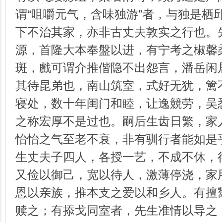
谓“咀嚼元气，含味独游”者，与独是栖
下不治其家，亦非古丈夫敦实之行也。
源，首隆大本奉盤以进，有宁考之椒馨
斑，戲可谓介推偕隐不出怨言，潘岳闲
其待昆弟也，南山筑室，式好无犹，篱
寝处，数十年闺门和睦，让逸競劳，吴
之称宏厚不是过也。嗣后生齿日繁，家
怡怡之气至老不衰，非有驯行者能如是
生丈夫子四人，各授一艺，不成不休，
又俭以御己，宽以待人，激薄停浇，家
恩以亲族，推本支之爱以和乡人。有擅
赎之；有掭戈同室者，先生准情以导之