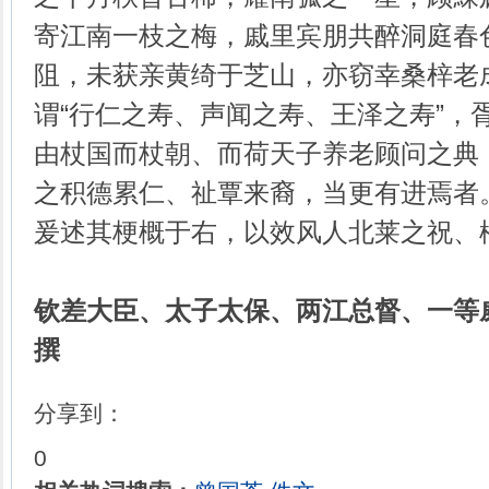
寄江南一枝之梅，戚里宾朋共醉洞庭春
阻，未获亲黄绮于芝山，亦窃幸桑梓老
谓“行仁之寿、声闻之寿、王泽之寿”，
由杖国而杖朝、而荷天子养老顾问之典
之积德累仁、祉覃来裔，当更有进焉者
爰述其梗概于右，以效风人北莱之祝、
钦差大臣、太子太保、两江总督、一等威
撰
分享到：
0