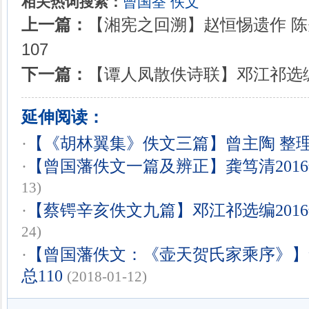
相关热词搜索：
曾国荃
佚文
上一篇：
【湘宪之回溯】赵恒惕遗作 陈先
107
下一篇：
【谭人凤散佚诗联】邓江祁选编2
延伸阅读：
·
【《胡林翼集》佚文三篇】曾主陶 整理2
·
【曾国藩佚文一篇及辨正】龚笃清2016年
13)
·
【蔡锷辛亥佚文九篇】邓江祁选编2016年
24)
·
【曾国藩佚文：《壶天贺氏家乘序》】李
总110
(2018-01-12)