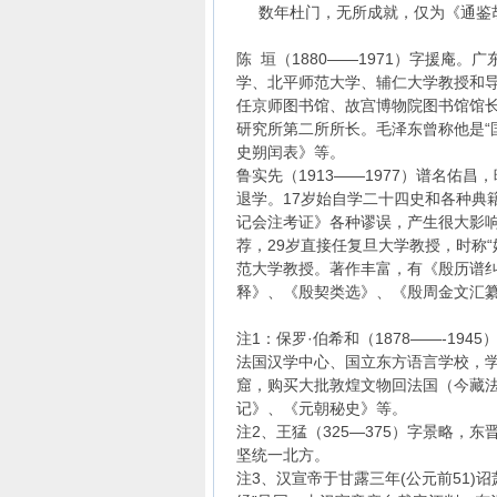
数年杜门，无所成就，仅为《通鉴胡
陈 垣（1880——1971）字援庵
学、北平师范大学、辅仁大学教授和导
任京师图书馆、故宫博物院图书馆馆长
研究所第二所所长。毛泽东曾称他是“
史朔闰表》等。
鲁实先（1913——1977）谱名佑
退学。17岁始自学二十四史和各种典
记会注考证》各种谬误，产生很大影响
荐，29岁直接任复旦大学教授，时称“
范大学教授。著作丰富，有《殷历谱
释》、《殷契类选》、《殷周金文汇
注1：保罗·伯希和（1878——-1
法国汉学中心、国立东方语言学校，学
窟，购买大批敦煌文物回法国（今藏
记》、《元朝秘史》等。
注2、王猛（325—375）字景略
坚统一北方。
注3、汉宣帝于甘露三年(公元前51