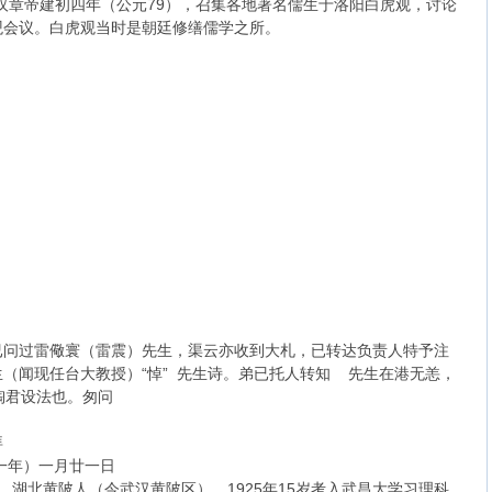
汉章帝建初四年（公元79），召集各地著名儒生于洛阳白虎观，讨论
观会议。白虎观当时是朝廷修缮儒学之所。
已问过雷儆寰（雷震）先生，渠云亦收到大札，已转达负责人特予注
（闻现任台大教授）“悼” 先生诗。弟已托人转知 先生在港无恙，
陶君设法也。匆问
拜
月廿一日
业崇。湖北黄陂人（今武汉黄陂区）。1925年15岁考入武昌大学习理科。