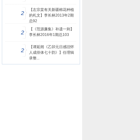
【左宗棠有关新疆棉花种植
2
的札文】李长林2013年2期
总92
【《范源廉集》补遗一则】
2
李长林2016年1期总103
【谭延闿《乙卯元日感旧怀
2
人成徘体七十韵》】任理辑
录整...