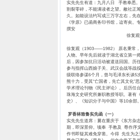
实先先生有道：九月八日 手教奉悉。
割裂零碎，不能满读者之望。敝社正筹
久。如能设法约写成三万字左右，先
《学原》已函商务印书馆，迨寄矣。
撰安
徐复观顿首上于
（一九四八年
徐复观（1903——1982） 原名
人物。早年先后就读于湖北省立第一师范
后，因参加抗日活动被遣送回国。历任
参与指挥山西娘子关、武汉会战等战役
级联络参谋6个月，曾与毛泽东长谈5
熊十力，受其“亡国者，先亡其文化”
学术理论刊物《民主评论》。后历任
珠海文史研究所兼职教授等职。著有
史》、《知识分子与中国》等10余部
罗香林致鲁实先函（一）
实先先生道席：曩在重庆于《东方
期，即深景仰。顷奉 手教及 尊作序
作书即疑其难免穿凿。今得 先生为