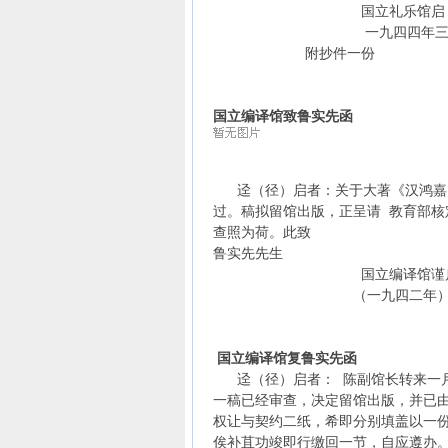
国立礼乐馆启
一九四四年三月
附抄件一份
国立编译馆致鲁实先函
迳（径）启者：关于大著《汉鸿嘉以
过。稿拟留馆出版，正呈请 教育部核
查照为荷。此致
鲁实先先生
国立编译馆谨
（一九四二年）七
国立编译馆复鲁实先函
迳（径）启者： 陈副馆长转来一月
一稿已经审查，决定留馆出版，并已
权让与契约二纸，希即分别填盖以一
俟补苴功竣即行缴回一节，自应遵办