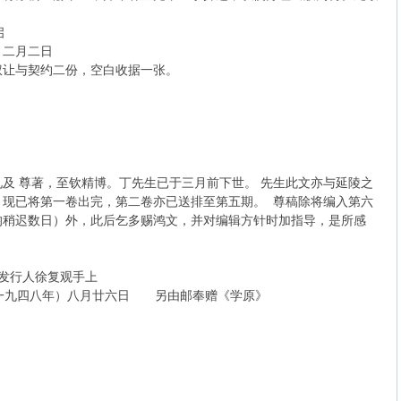
启
月二日
权让与契约二份，空白收据一张。
及 尊著，至钦精博。丁先生已于三月前下世。 先生此文亦与延陵之
》现已将第一卷出完，第二卷亦已送排至第五期。 尊稿除将编入第六
均稍迟数日）外，此后乞多赐鸿文，并对编辑方针时加指导，是所感
复观手上
廿六日 另由邮奉赠《学原》