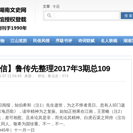
文章
|
专题
人物
江山览胜
民俗风情
序跋书评
诗词联赋
名人轶稿
湖湘
】鲁传先整理2017年3期总109
11-07 21:54:45 来源： 评论：
0
点击：
573
日阅报，知伯希和（注1）先生逝世，为之不怿者竟日。忽有人叩门递
《龟历歌》，读毕精神为之复振。始知正朔果在江南，王景略（注2）
，差可相慰。且未论其是非，而先论其精神。白虎石渠之辩持（注3)
之同人。敬希为国珍重。不一，不一。
）十一月一日