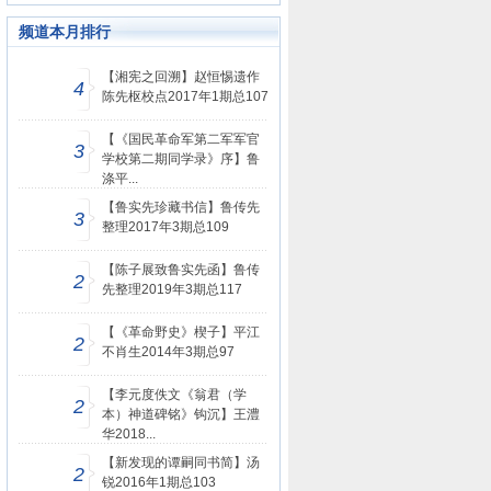
频道本月排行
【湘宪之回溯】赵恒惕遗作
4
陈先枢校点2017年1期总107
【《国民革命军第二军军官
3
学校第二期同学录》序】鲁
涤平...
【鲁实先珍藏书信】鲁传先
3
整理2017年3期总109
【陈子展致鲁实先函】鲁传
2
先整理2019年3期总117
【《革命野史》楔子】平江
2
不肖生2014年3期总97
【李元度佚文《翁君（学
2
本）神道碑铭》钩沉】王澧
华2018...
【新发现的谭嗣同书简】汤
2
锐2016年1期总103