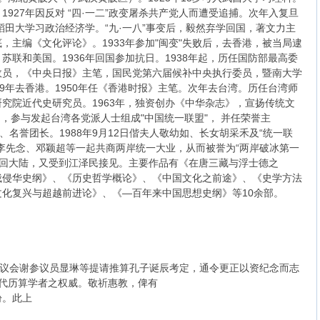
927年因反对 “四·一二”政变屠杀共产党人而遭受追捕。次年入复旦
稻田大学习政治经济学。“九·一八”事变后，毅然弃学回国，著文力主
，主编《文化评论》。1933年参加"闽变"失败后，去香港，被当局逮
联和美国。1936年回国参加抗日。1938年起，历任国防部最高委
政员，《中央日报》主笔，国民党第六届候补中央执行委员，暨南大学
9年去香港。1950年任《香港时报》主笔。次年去台湾。历任台湾师
究院近代史研究员。1963年，独资创办《中华杂志》，宣扬传统文
月，参与发起台湾各党派人士组成"中国统一联盟"， 并任荣誉主
、名誉团长。1988年9月12日偕夫人敬幼如、长女胡采禾及“统一联
李先念、邓颖超等一起共商两岸统一大业，从而被誉为“两岸破冰第一
2年回大陆，又受到江泽民接见。主要作品有《在唐三藏与浮士德之
俄侵华史纲》、《历史哲学概论》、《中国文化之前途》、《史学方法
化复兴与超越前进论》、《—百年来中国思想史纲》等10余部。
会谢参议员显琳等提请推算孔子诞辰考定，通令更正以资纪念而志
代历算学者之权威。敬祈惠教，俾有
盼。此上