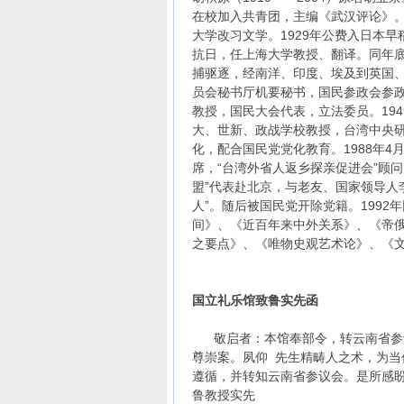
在校加入共青团，主编《武汉评论》。1
大学改习文学。1929年公费入日本早
抗日，任上海大学教授、翻译。同年底
捕驱逐，经南洋、印度、埃及到英国、苏
员会秘书厅机要秘书，国民参政会参
教授，国民大会代表，立法委员。194
大、世新、政战学校教授，台湾中央研
化，配合国民党党化教育。1988年4
席，“台湾外省人返乡探亲促进会”顾问
盟”代表赴北京，与老友、国家领导人
人”。随后被国民党开除党籍。199
间》、《近百年来中外关系》、《帝
之要点》、《唯物史观艺术论》、《文
国立礼乐馆致鲁实先函
敬启者：本馆奉部令，转云南省参议
尊崇案。夙仰 先生精畴人之术，为当
遵循，并转知云南省参议会。是所感
鲁教授实先