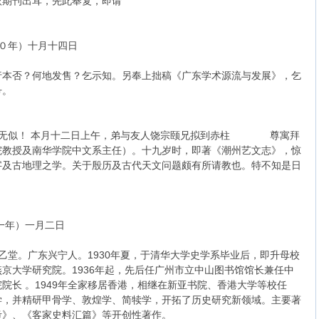
依期刊出耳，先此奉复，即请
月十四日
行本否？何地发售？乞示知。另奉上拙稿《广东学术源流与发展》，乞
号。
佩无似！ 本月十二日上午，弟与友人饶宗颐兄拟到赤柱 尊寓拜
院教授及南华学院中文系主任）。十九岁时，即著《潮州艺文志》，惊
字及古地理之学。关于殷历及古代天文问题颇有所请教也。特不知是日
一月二日
，号乙堂。广东兴宁人。1930年夏，于清华大学史学系毕业后，即升母校
京大学研究院。1936年起，先后任广州市立中山图书馆馆长兼任中
院长 。1949年全家移居香港，相继在新亚书院、香港大学等校任
学，并精研甲骨学、敦煌学、简犊学，开拓了历史研究新领域。主要著
考》、《客家史料汇篇》等开创性著作。