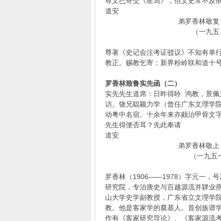
尊文已寄交《星岛》，但文史常不及
道安
弟罗香林敬复
（一九五０年）十
尊著《史记会注考证驳议》不知有单
教正。赐教乞寄：新界粉岭联和道十
罗香林致鲁实先函（二）
实先先生道席：日昨得聆 鸿教，景
访。饶兄聪颖力学（曾任广东文理学
动粤中名宿。十余年来亦颇治甲骨文
先生得便否耳？先此奉请
道安
弟罗香林敬上
（一九五一年）
罗香林（1906——1978）字元一
研究院，专治唐史与百越源流并肄业燕
山大学史学副教授，广东省立文理学院
教。他是客家学的奠基人。首创族谱
作有《客家研究导论》、《客家源流