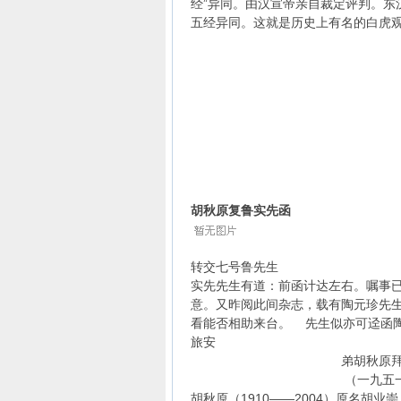
经”异同。由汉宣帝亲自裁定评判。东
五经异同。这就是历史上有名的白虎
胡秋原复鲁实先函
转交七号鲁先生
实先先生有道：前函计达左右。嘱事
意。又昨阅此间杂志，载有陶元珍先生
看能否相助来台。 先生似亦可迳函
旅安
弟胡秋原
（一九五一年）一
胡秋原（1910——2004）原名胡