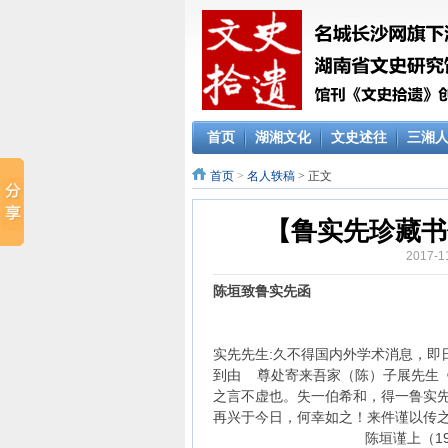
首页
湖湘文化
文史述往
三湘
首页
>
名人轶稿
> 正文
【鲁实先珍藏书信
2017-
陈垣致鲁实先函
实先先生:久不得国内外学术消息，即
到由 尊处寄来吾家（陈）子展先生
之言不虚也。失一伯希和，得一鲁实先
再兴于今日，何幸如之！来件谨以传
陈垣谨上（1945年