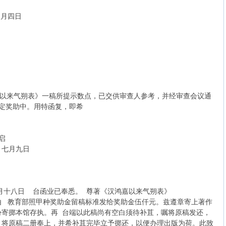
四日
来气朔表》一稿所提示数点，已交供审查人参考，并经审查会议通
定奖助中。用特函复，即希
启
月九日
十八日 台函业已奉悉。 尊著《汉鸿嘉以来气朔表》
由 教育部照甲种奖助金留稿标准发给奖助金伍仟元。兹遵章寄上著作
份寄掷本馆存执。再 台端以此稿尚有空白须待补苴，嘱将原稿发还，
。将原稿二册奉上，并希补苴完毕立予掷还，以便办理出版为荷。此致