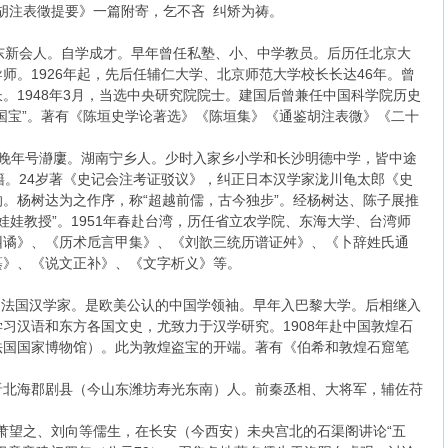
注表徵提要》一篇附寄，乞不吝 纠矫为祷。
。广东新会人。自学成才。早年曾任私塾、小、中学教员。后历任北京大
师。1926年起，先后任辅仁大学、北京师范大学校长长达46年。曾
。1948年3月，当选中央研究院院士。建国后曾兼任中国科学院历史
国宝”。著有《陈垣史学论著选》《陈垣集》《通鉴胡注表微》《二十
昌，晚年号瀞廔。湖南宁乡人。少时入家乡小学和长沙明德中学，皆中途
籍。24岁著《史记会注考证驳议》，纠正日本汉学家泷川龟太郎《史
。杨树达为之作序，称“超越前儒，古今独步”。经杨树达、陈子展推
娃娃教授”。1951年春赴台湾，历任省立农学院、东海大学、台湾师
纠谲》、《历术卮言甲集》、《刘歆三统历谱证舛》、《卜辞姓氏通
纂》、《说文正补》、《文字析义》等。
945）法国汉学家。是欧美公认的中国学领袖。早年入巴黎大学。后相继入
习汉语和东方各国文史，尤致力于汉学研究。1908年赴中国敦煌石
法国国家博物馆）。此为敦煌盗宝的开端。著有《伯希和敦煌石窟笔
，东晋北海郡剧县（今山东潍坊寿光东南）人。前秦丞相、大将军，辅佐苻
)诏萧望之、刘向等儒生，在长安（今西安）未央宫北的石渠阁讲论“五