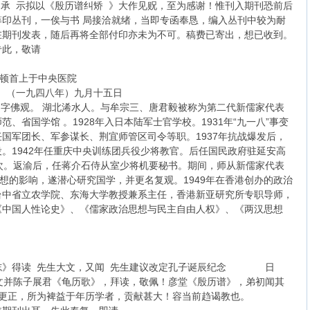
承 示拟以《殷历谱纠矫 》大作见贶，至为感谢！惟刊入期刊恐前后
印丛刊，一俟与书 局接洽就绪，当即专函奉恳，编入丛刊中较为耐
在期刊发表，随后再将全部付印亦未为不可。稿费已寄出，想已收到。
专此，敬请
中央医院
）九月十五日
秉常，字佛观。 湖北浠水人。与牟宗三、唐君毅被称为第二代新儒家代表
、省国学馆 。1928年入日本陆军士官学校。1931年“九一八”事变
国军团长、军参谋长、荆宜师管区司令等职。1937年抗战爆发后，
。1942年任重庆中央训练团兵役少将教官。后任国民政府驻延安高
次。返渝后，任蒋介石侍从室少将机要秘书。期间，师从新儒家代表
思想的影响，遂潜心研究国学，并更名复观。1949年在香港创办的政治
台中省立农学院、东海大学教授兼系主任，香港新亚研究所专职导师，
《中国人性论史》、《儒家政治思想与民主自由人权》、《两汉思想
。
杂志》得读 先生大文，又闻 先生建议改定孔子诞辰纪念 日
文并陈子展君《龟历歌》，拜读，敬佩！彦堂《殷历谱》，弟初闻其
之更正，所为裨益于年历学者，贡献甚大！容当前趋谒教也。