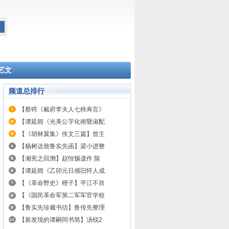
艺文
频道总排行
【蔡锷《戴府李夫人七秩寿言》
【谭延闿《光美公字化南暨淑配
【《胡林翼集》佚文三篇】曾主
【杨树达致鲁实先函】梁小进整
【湘宪之回溯】赵恒惕遗作 陈
【谭延闿《乙卯元日感旧怀人成
【《革命野史》楔子】平江不肖
【《国民革命军第二军军官学校
【鲁实先珍藏书信】鲁传先整理
【新发现的谭嗣同书简】汤锐2