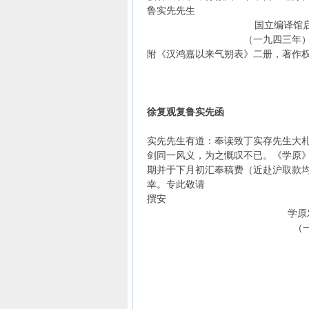
鲁实先先生
国立编译馆
（一九四三年）二
附《汉鸿嘉以来气朔表》二册，著作
徐复观复鲁实先函
实先先生有道：奉读致丁实存先生大札
剑同一风义，为之慨叹不已。《学原
期并于下月初汇奉稿费（近赴沪取款
幸。专此敬请
撰安
学原发行人徐
（一九四八年）八月