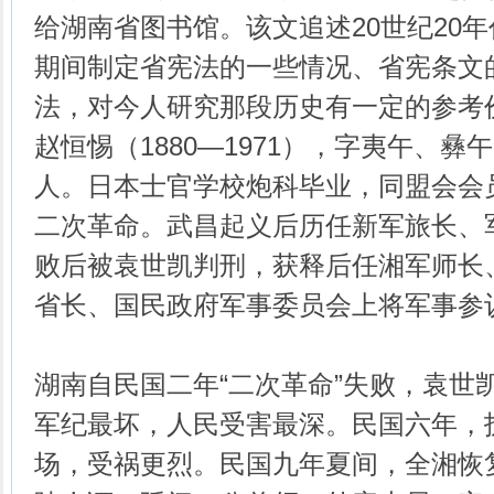
给湖南省图书馆。该文追述20世纪20
期间制定省宪法的一些情况、省宪条文
法，对今人研究那段历史有一定的参考
赵恒惕（1880—1971），字夷午、
人。日本士官学校炮科毕业，同盟会会
二次革命。武昌起义后历任新军旅长、
败后被袁世凯判刑，获释后任湘军师长
省长、国民政府军事委员会上将军事参
湖南自民国二年“二次革命”失败，袁世
军纪最坏，人民受害最深。民国六年，
场，受祸更烈。民国九年夏间，全湘恢