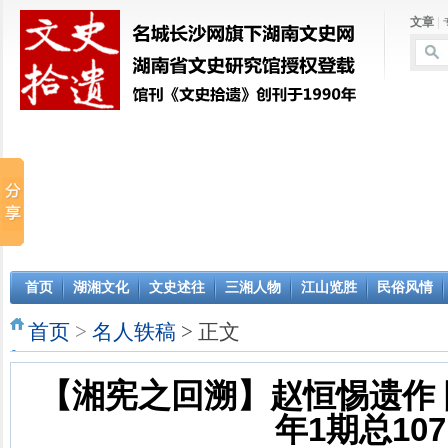
文章
|
首页
湖湘文化
文史述往
三湘人物
江山览胜
民俗风情
首页
>
名人轶稿
> 正文
【湘宪之回溯】赵恒惕遗作 陈
年1期总107