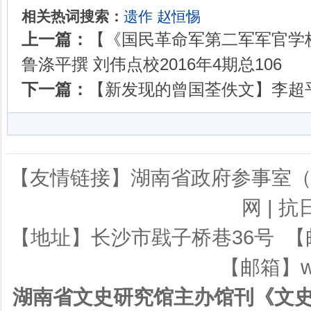
相关热词搜索：
遗作
赵恒惕
上一篇：
【《国民革命军第二军军官学
鲁涤平撰 刘伟点校2016年4期总106
下一篇：
【新发现的曾国荃佚文】李超平2
【友情链接】
湖南省政府参事室
网
|
抗
【地址】长沙市戥子桥巷36号 【邮编】
【邮箱】ws
湖南省文史研究馆主办馆刊《文史