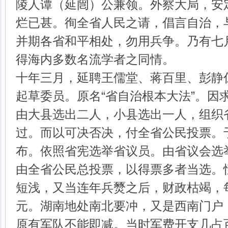
陵人谭（延闿）公兼领。外察大局，安
烂已甚。徇全省人民之请，倡言自治，
并期各省和平相处，勿用兵争。乃有七
得海内多数名流学者之同情。
十年三月，延聘王儒堂、蒋百里、彭静
起草委员。原名“省自治根本大法”。因求
由大县选出二人，小县选出一人，组织
过。而以可决否决，付全省公民投票。
布。依照省宪选举省议员。由省议会选
由全省公民总投票，以得票多者当选。
短浅，又当连年兵燹之后，财政枯竭，
元。湖南地处南北要冲，又是西南门户
原有军队不能即减。当时军费开支几占