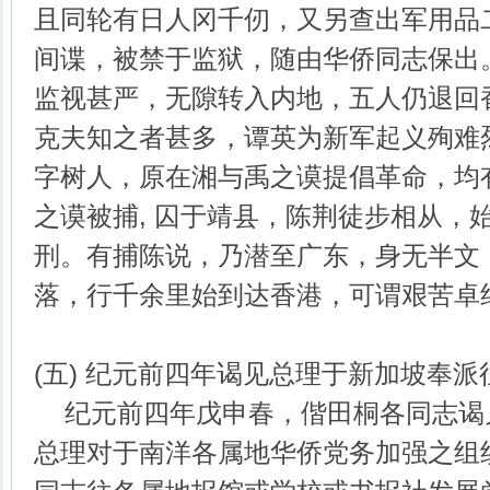
且同轮有日人冈千仞，又另查出军用品
间谍，被禁于监狱，随由华侨同志保出
监视甚严，无隙转入内地，五人仍退回
克夫知之者甚多，谭英为新军起义殉难
字树人，原在湘与禹之谟提倡革命，均
之谟被捕, 囚于靖县，陈荆徒步相从，
刑。有捕陈说，乃潜至广东，身无半文
落，行千余里始到达香港，可谓艰苦卓
(五) 纪元前四年谒见总理于新加坡奉
纪元前四年戊申春，偕田桐各同志谒
总理对于南洋各属地华侨党务加强之组