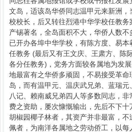
同志往各属地报馆或学校或书报社发展
文岛，适该岛华侨同志温甲元来新洲，
校校长，后又转往烈港中华学校任教务
产锡著名，全岛面积不大，华侨人数不
已开办各埠中华学校，有陈方度、易本
任教务 (最后又有王文庆、王肃方、陈
各分任教务)，党务方面较各属地为发
地最富有之华侨多顽固，不易接受革命
岛，而有温甲元、温庆武兄弟、蓝瑞元
八记、赖南威兄弟四人等多数同志，非
费之资助，屡次慷慨输出，先后不下十
胡椒园椰子林者，其资产并非最富，不
佩者，为南洋各属地之劳动侨工，以每