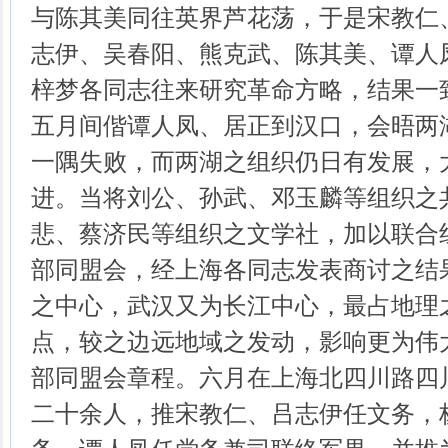
与陈其美同往英界芦花荡，于是宋教仁
志伊、吴春阳、熊克武、陈其美、谭人
梓梦各同志往来研究革命方略，结果一
五月间偕谭人凤、居正到汉口，会晤两
一隅失败，而两湖之组织仍日有发展，
进。当将刘公、孙武、邓玉麟等组织之
悲、蔡济民等组织之文学社，加以联合
部同盟会，经上海各同志发表商讨之结
之中心，武汉又为长江中心，最占地理
点，较之边远地域之发动，影响更为伟
部同盟会章程。六月在上海北四川路四
二十余人，推宋教仁、吕志伊任文务，