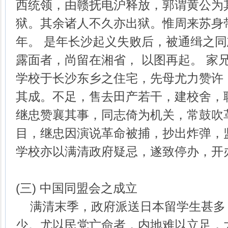
西统领，由赣抚电沪释放，郭谓黄公为
狱。其余诸人不久亦出狱。惟周来苏身
年。 是年长沙起义失败后，被通缉之
露面者，尚留在湘省， 以图再起。 家
学校于长沙东乡之住宅，先母尤力赞许
其成。不足，售去田产若干，建校舍，
继忠赞襄其事，同志倚为机关，常鼓吹
目，继忠因演说革命被捕，抄出炸弹，
学校亦以满清政府疑忌，遂致停办，开
(三) 中国同盟会之成立
满清末季，政府派送日本留学生甚多
少。尤以民党亡命者，内地难以立足，