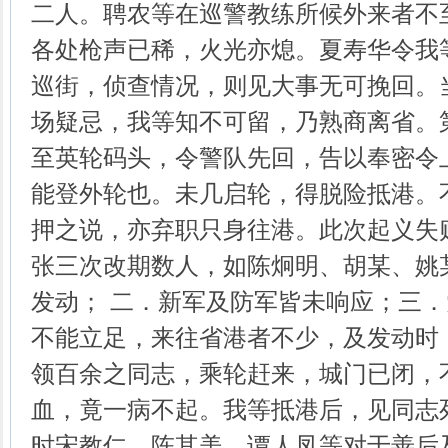
二人。聘农等在巡警教练所候外来者不
各处枪声已稀，火光亦熄。夏寿华令我
巡街，侦查情况，则见大事无可挽回。
场疑忌，我等知不可留，乃熟商离省。
至英轮码头，令警队先回，告以奉密令
能登外轮也。未几启轮，得脱险抵港。
押之说，亦弃职只身往港。此次起义失
张三次改期数人，如陈炯明、胡某、姚
发动； 二．新军及防军皆未响应；三
不能立足，来往省港者不少，及发动时
领百余之同志，乘轮赶来，城门已闭，
血，竟一病不起。我等抵港后，见同志
时宋教仁、陈其美、谭人凤等对于善后