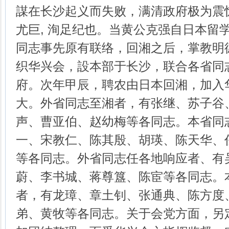
謀在长沙起义而失败，满清政府极为震
尤巨, 洵足纪也。当黄公克强自日本留
同志事先原有联络，回湘之后，掌教明
织华兴会，設本部于长沙，联合各省同
府。次年甲辰，聘农由日本回湘，加入
大。外省同志至湘者，有张继、苏子谷
声、曹亚伯、赵幼梅等各同志。本省同
一、宋教仁、陈其殷、胡瑛、陈天华、
等各同志。外省同志任各地响应者、有
蔚、李书城、蒋尊簋、陈宦等各同志。
者，有龙璋、章土钊、张通典、陈方度
弟、黄牧等各同志。关于会党方面，另