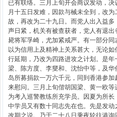
已有联络。三月上旬开会商议发动，决
月十五日发难，因款与械未全到，改为
故，再改为二十九日。而党人出入益多
声日紧，机关有被查获者，党人有退出
毙将军孚崎，尤加紧戒严。有一部分同
以为信用上及精神上关系甚大，无论如
行延期，乃改为四路进攻之计划。是年
梁、陈方度、李燮和、沈怡中等，及华
岛所募捐款一万六千元，同到香港参加
来慰问。三月上旬偕胡国梁、黄一欧等
为考入巡警教练所充学员。因夏为所长
中学员又有数十同志先在也。先是发动
改期之说。乃于二十八日乘夜轮往港询