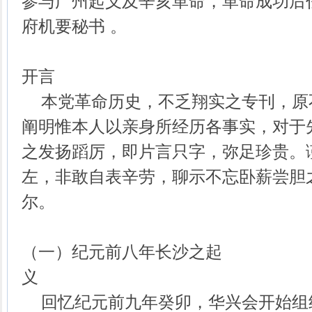
参与广州起义及辛亥革命，革命成功后
府机要秘书 。
开言
本党革命历史，不乏翔实之专刊，原
阐明惟本人以亲身所经历各事实，对于
之发扬蹈厉，即片言只字，弥足珍贵。
左，非敢自表辛劳，聊示不忘卧薪尝胆
尔
（一）纪元前八年长沙之起
回忆纪元前九年癸卯，华兴会开始组织