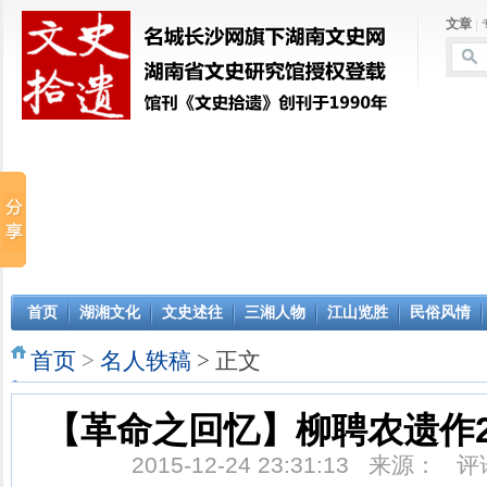
文章
|
首页
湖湘文化
文史述往
三湘人物
江山览胜
民俗风情
首页
>
名人轶稿
> 正文
【革命之回忆】柳聘农遗作20
2015-12-24 23:31:13 来源： 