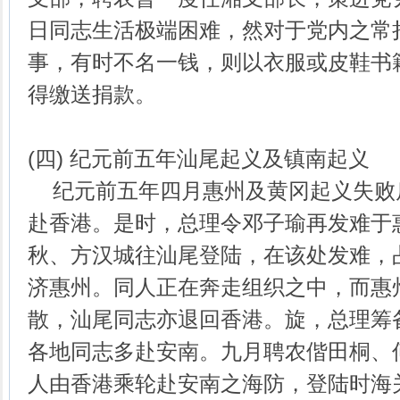
日同志生活极端困难，然对于党内之常
事，有时不名一钱，则以衣服或皮鞋书
得缴送捐款。
(四) 纪元前五年汕尾起义及镇南起义
纪元前五年四月惠州及黄冈起义失败
赴香港。是时，总理令邓子瑜再发难于
秋、方汉城往汕尾登陆，在该处发难，
济惠州。同人正在奔走组织之中，而惠
散，汕尾同志亦退回香港。旋，总理筹
各地同志多赴安南。九月聘农偕田桐、
人由香港乘轮赴安南之海防，登陆时海