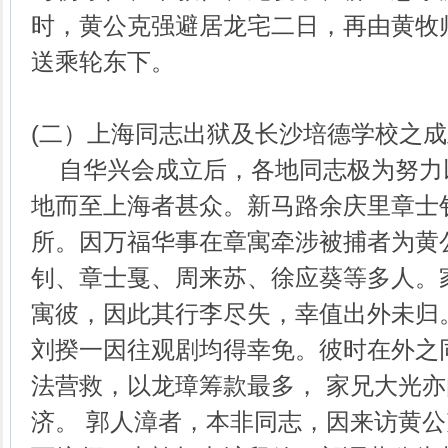
时，黄公克强避居龙宅二日，再由黄牧
送乘轮东下。
(二）上海同志出狱及长沙培德学校之成
自华兴会成立后，各地同志极为努力
地而至上海者甚众。新马路余庆里章士
所。因万福华事在章寓牵涉被捕者为黄
钊、章士戛、周来苏、徐应葵等多人。
寓彼，因此其行李尽失，幸值出外未归
刘揆一因往观剧均得幸免。彼时在外之
法营救，以龙璋筹款最多， 家兄大光
济。 郭人漳者，本非同志，因来访黄