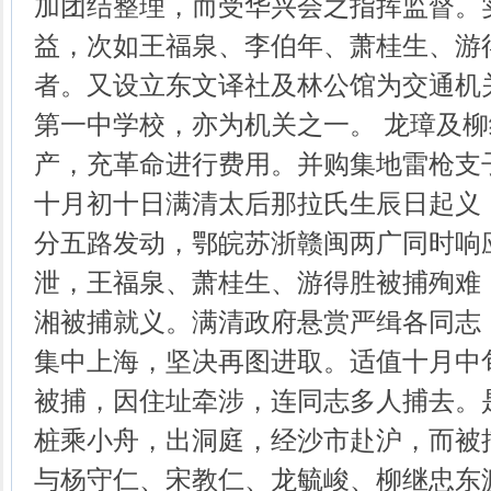
加团结整理，而受华兴会之指挥监督。
益，次如王福泉、李伯年、萧桂生、游
者。又设立东文译社及林公馆为交通机
第一中学校，亦为机关之一。 龙璋及
产，充革命进行费用。并购集地雷枪支
十月初十日满清太后那拉氏生辰日起义
分五路发动，鄂皖苏浙赣闽两广同时响
泄，王福泉、萧桂生、游得胜被捕殉难
湘被捕就义。满清政府悬赏严缉各同志
集中上海，坚决再图进取。适值十月中
被捕，因住址牵涉，连同志多人捕去。
桩乘小舟，出洞庭，经沙市赴沪，而被
与杨守仁、宋教仁、龙毓峻、柳继忠东