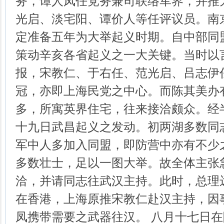
务，谭人凤任党务兼司联络军界，并推
光启、淡宅阳、谭价人等任评议员。南
定准备五年为大举起义时期。自中部同
策动辛亥各省起义之一大关键。当时以
报，宋教仁、于右任、范光启、吕志伊
冠，亦即上海民党之中心。而陈其美办
多，所寓英界住宅，往来接洽颇众。经
十九日武昌起义之发动。初两湖多数同
军中人多加入同盟，即防营中亦有不少
多数壮士，足以一图大举。故全体主张
洽，并请同志往武汉主持。此时，总理
在香港，上海原推宋教仁赴汉主持，因
凤携带需要之武器往汉。 八月十七日