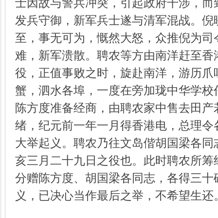
士因故与警兵冲突，引起政府干涉，而
发兵守御，新军兵士遂与清军混战。倪
至，事无可为，慨然大怒，众推倪为司
难，新军溃散。聘农等方由南洋赶至香
役，正值事败之时，旋赴南洋，游历爪
蟹，泗水各埠，一度在旁加珑中华学校
陈方度准备经商，由聘农家中售去田产
绪，纪元前一年一月得香港电，总理令
大举起义。聘农乃往文岛偕胡国梁各同
亥三月二十九日之役也。此时聘农所筹
分赠陈方度、胡国梁各同志，各得三十
义，已决心当作最后之举，不希望生还