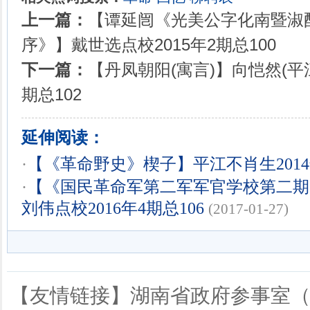
上一篇：
【谭延闿《光美公字化南暨淑
序》】戴世选点校2015年2期总100
下一篇：
【丹凤朝阳(寓言)】向恺然(平江
期总102
延伸阅读：
·
【《革命野史》楔子】平江不肖生2014
·
【《国民革命军第二军军官学校第二期
刘伟点校2016年4期总106
(2017-01-27)
【友情链接】
湖南省政府参事室