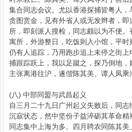
集合同志会议。尤以香港探捕皆粤人，
贪图赏金，见有外省人或无发辫者，即
所，即刻派人搜检，同志颇以为不便。
寓所，外游整日，吃饭则入小馆，平时
仍有人追踪，乃用跑步追上未停之街上
捕跟踪跃上，我以足蹴之，探乃倒地，
主张离港往沪，遂偕陈其美、谭人凤乘
(八) 中部同盟与武昌起义
自三月二十九日广州起义失败后，同志
沉寂状态，然中坚份子益淬砺其革命精
同志集中上海为多。四月聘农同陈其美