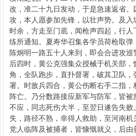
改，准二十九日发动，于是急速返省。
攻，本人愿参加先锋，以壮声势。及入
时余，方走至门底，闻枪声四起，行人
练所通知。夏寿华召集各学员荷枪取弹
陈炯明一路五十人来到，即会合进攻巡
后四时，黄公克强集众授械于机关部，
角，全队跑步，直扑督署，破其卫队，
署。时敌兵四合，黄公伤断右手二指，
阵亡。乃分数路接应新军与防军，皆被
不应，同志死伤大半，至翌日遂告失败
失，路径不熟，幸得人救助，至河南机
党人临阵及被捕者，皆慷慨就义，后由