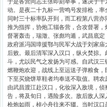
于是各营同志主张即刻举事，遂决于十
动。是夜二十九标一营鸣号发排枪，率
同时三十标率队开到，而工程第八营亦
推为指挥，协炮工辎各营，合攻督署，
督署轰击，瑞澂、张彪均遁，武昌底定
政府派冯国璋援鄂与民军大战于刘家庙
后败。最后清军深入汉口，纵火焚掠。
斗，尤以民气之发扬为可感。自武汉三
燃鞭炮欢迎，战线上至运送子弹粮食，
下至买烧饼草鞋者均奉送不取值。聘农
由武昌渡江赴汉口，化妆深入敌境，侦
告，将及旬日，遇险多次。敌后敌人深
枪炮如雨，棹小舟往来不辍。当时汉口