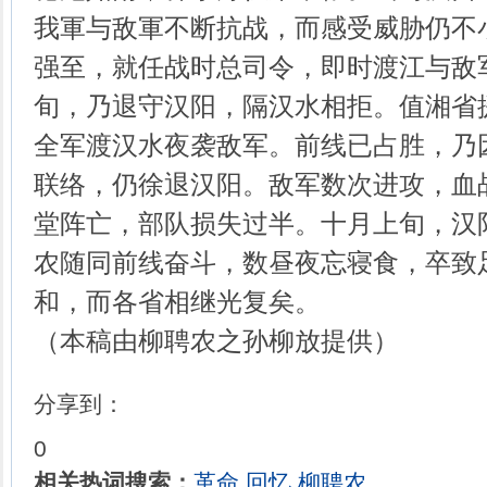
我軍与敌軍不断抗战，而感受威胁仍不
强至，就任战时总司令，即时渡江与敌
旬，乃退守汉阳，隔汉水相拒。值湘省
全军渡汉水夜袭敌军。前线已占胜，乃
联络，仍徐退汉阳。敌军数次进攻，血
堂阵亡，部队损失过半。十月上旬，汉
农随同前线奋斗，数昼夜忘寝食，卒致
和，而各省相继光复矣。
（本稿由柳聘农之孙柳放提供）
分享到：
0
相关热词搜索：
革命
回忆
柳聘农