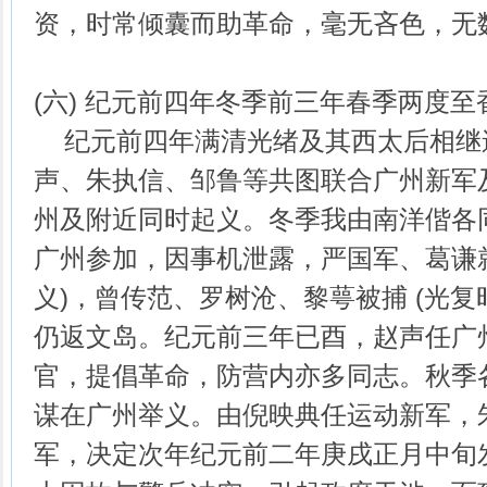
资，时常倾囊而助革命，毫无吝色，无
(六) 纪元前四年冬季前三年春季两度
纪元前四年满清光绪及其西太后相继逝
声、朱执信、邹鲁等共图联合广州新军
州及附近同时起义。冬季我由南洋偕各
广州参加，因事机泄露，严国军、葛谦就
义)，曾传范、罗树沧、黎萼被捕 (光复
仍返文岛。纪元前三年已酉，赵声任广
官，提倡革命，防营内亦多同志。秋季
谋在广州举义。由倪映典任运动新军，
军，决定次年纪元前二年庚戌正月中旬