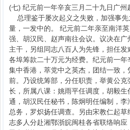
(七) 纪元前一年辛亥三月二十九日广州
总理鉴于屡次起义之失败，加强事先
量，一发中的。 纪元前二年亲至南洋
强、胡汉民、赵声南往会议。议决在广
主干，另组同志八百人为先锋，担任发
各埠筹款二十万元为经费。纪元前一年
集中香港，萃党中之英杰，团结一致，
前。乃设统筹部，分任职责，举黄公克
长，所属八课：姚雨平任调度，胡毅生
通，胡汉民任秘书，陈炯明任编制，李
总务，罗炽扬任调查。另由宋教仁起草
志多人分赴湘鄂浙皖闽桂各省联络响应