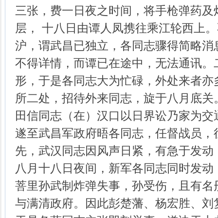
三张，费一日夜之时间，将手枪弹药及
层， 十八日由谭人凤携往乘江轮西上
沪，谓武昌已独立，各同志骤得简略消
不得详情，而谭已在途中，无法通讯。
形，于是各同志大为忙碌，外处来者亦
所二处，招待外来同志，旋于八月底关
田信同志（在）汉口以日界讼乃家为交
遂至武昌军政府晤各同志，任督战员，
先，武汉同志因风声日紧，有急于发动
八月十八日夜间，新军各同志同时发动
菩里孙武制炸弹失事，孙受伤，且有名
与满清政府。因此彭楚藩、杨宏胜、刘