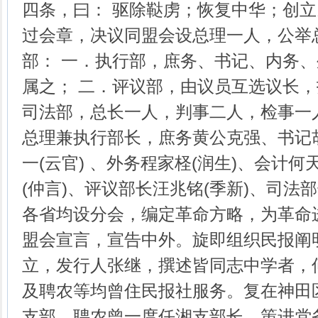
四条，曰： 驱除鞑虏；恢复中华；创
过会章，决议同盟会设总理一人，公举
部： 一．执行部，庶务、书记、内务
属之； 二．评议部，由议员互选议长
司法部，总长一人，判事二人，检事一
总理兼执行部长，庶务黄公克强、书记胡
一(云官) 、外务程家柽(润生)、会计何
(仲言)、评议部长汪兆铭(季新)、司法
各省均设分会，编定革命方略，为革命
盟会宣言，宣告中外。旋即组织民报阐
立，发行人张继，撰述皆同志中学者，
及聘农等均曾住民报社服务。复在神田
支部，聘农曾一度任湘支部长，策进党