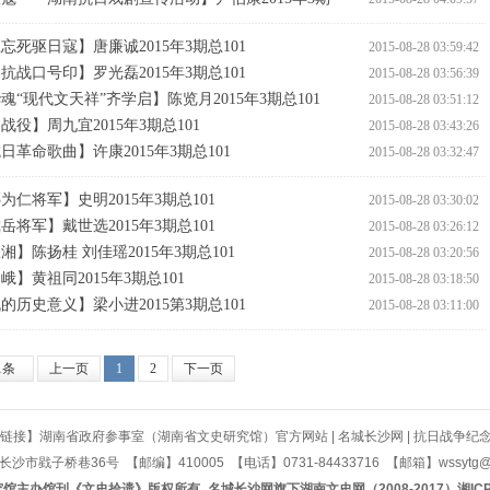
死驱日寇】唐廉诚2015年3期总101
2015-08-28 03:59:42
战口号印】罗光磊2015年3期总101
2015-08-28 03:56:39
“现代文天祥”齐学启】陈览月2015年3期总101
2015-08-28 03:51:12
役】周九宜2015年3期总101
2015-08-28 03:43:26
革命歌曲】许康2015年3期总101
2015-08-28 03:32:47
仁将军】史明2015年3期总101
2015-08-28 03:30:02
将军】戴世选2015年3期总101
2015-08-28 03:26:12
】陈扬桂 刘佳瑶2015年3期总101
2015-08-28 03:20:56
】黄祖同2015年3期总101
2015-08-28 03:18:50
历史意义】梁小进2015第3期总101
2015-08-28 03:11:00
1条
上一页
1
2
下一页
链接】
湖南省政府参事室（湖南省文史研究馆）官方网站
|
名城长沙网
|
抗日战争纪
沙市戥子桥巷36号 【邮编】410005 【电话】0731-84433716 【邮箱】wssytg@1
主办馆刊《文史拾遗》版权所有_名城长沙网旗下湖南文史网（2008-2017）湘ICP备