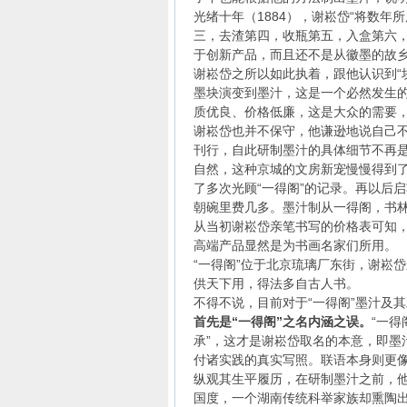
光绪十年（1884），谢崧岱“将数年
三，去渣第四，收瓶第五，入盒第六，
于创新产品，而且还不是从徽墨的故
谢崧岱之所以如此执着，跟他认识到“
墨块演变到墨汁，这是一个必然发生
质优良、价格低廉，这是大众的需要
谢崧岱也并不保守，他谦逊地说自己
刊行，自此研制墨汁的具体细节不再
自然，这种京城的文房新宠慢慢得到
了多次光顾“一得阁”的记录。再以后
朝碗里费几多。墨汁制从一得阁，书
从当初谢崧岱亲笔书写的价格表可知，
高端产品显然是为书画名家们所用。
“一得阁”位于北京琉璃厂东街，谢崧
供天下用，得法多自古人书。
不得不说，目前对于“一得阁”墨汁及
首先是“一得阁”之名内涵之误。
“一
承”，这才是谢崧岱取名的本意，即墨
付诸实践的真实写照。联语本身则更
纵观其生平履历，在研制墨汁之前，
国度，一个湖南传统科举家族却熏陶