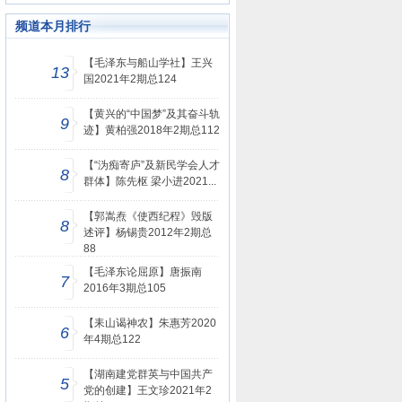
频道本月排行
【毛泽东与船山学社】王兴
13
国2021年2期总124
【黄兴的“中国梦”及其奋斗轨
9
迹】黄柏强2018年2期总112
【“沩痴寄庐”及新民学会人才
8
群体】陈先枢 梁小进2021...
【郭嵩焘《使西纪程》毁版
8
述评】杨锡贵2012年2期总
88
【毛泽东论屈原】唐振南
7
2016年3期总105
【耒山谒神农】朱惠芳2020
6
年4期总122
【湖南建党群英与中国共产
5
党的创建】王文珍2021年2