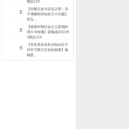
期总124
【先驱之血与后见之明：关
5
于谭嗣同评价的几个问题】
张玉...
【探路时期社会主义思潮的
5
译介与传播】梁颂成2021年
2期总124
【辛亥革命后长沙知识分子
5
对学习西方文化的探索】杨
锡贵...