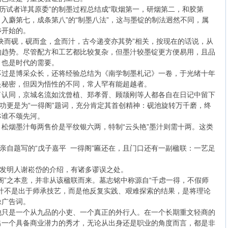
所历试者详其原委”的制墨过程总结成“取烟第一，研烟第二，和胶第
入麝第七，成条第八”的“制墨八法”，这与墨锭的制法迥然不同，属
乡开始的。
块而砚，砚而盒，盒而汁，古今递变亦其势”相关，按现在的话说，从
的趋势。尽管配方和工艺都比较复杂，但墨汁较墨锭更方便易用，且品
，也是时代的需要。
不过是博采众长，还将经验总结为《南学制墨札记》一卷，于光绪十年
是秘密，但因为悟性的不同，常人罕有能超越者。
了认同，京城名流如沈曾植、郑孝胥、顾颉刚等人都各自在日记中留下
启功更是为“一得阁”题词，充分肯定其首创精神：砚池旋转万千磨，终
林谁不颂先河。
松烟墨汁每两售价是平纹银六两，特制“云头艳”墨汁则需十两。这类
岱亲自题写的“戊子嘉平 一得阁”匾还在，且门口还有一副楹联：一艺足
其发明人谢崧岱的介绍，有诸多谬误之处。
得阁”之本意，并非从该楹联而来。墓志铭中称源自“千虑一得，不假师
汁不是出于师承技艺，而是他反复实践、艰难探索的结果，是将理论
像广告词。
他只是一个从九品的小吏、一个真正的外行人。在一个长期重文轻商的
出一个具备商业潜力的秀才，无论从出身还是职业的角度而言，都是非