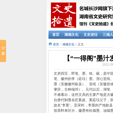
首页
湖湘文化
文史述往
三湘
首页
>
湖湘文化
> 正文
【“一得阁”墨汁发
2021-
文房四宝，即笔、墨、纸、砚，是中国
笔、徽州的李（廷珪）墨、澄心堂纸、
墨（安徽徽州歙县）、宣纸（安徽宣
肇庆，古称端州）。元代以后，湖笔 
不难看出，这些文具的主要产地是古
自唐代制墨名匠奚超、奚廷珪父子，因
故名“李墨”。至宋时，李墨的产地歙县
按原料来区分，徽墨有松烟墨、油烟