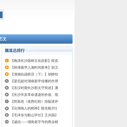
艺文
频道总排行
【晚清长沙园林文化掠影】陈览
【秋瑾最早入湘时间新考】胡卫
【湖湘抗战联话（下）】胡静怡
【梁启超对湖南新学传播的作用
【东汉时期长沙郡太守简述】潘
【长沙辛亥革命遗迹的价值、现
【郭嵩焘《使西纪程》毁版述评
【论湖南人的精神】陈先枢201
【毛泽东与船山学社】王兴国2
【诚信——湖南老字号的商业精