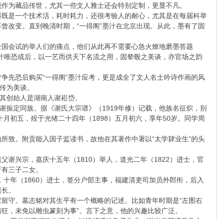
能作为藏品传世，尤其一些文人雅士还会特别定制，更显不凡。
墨既是一个技术活，耗时耗力，还很考验人的耐心，尤其是在每届科举
曾改变。直到晚清时期，“一得阁”墨汁在北京出现。从此，墨有了固
全国会试的举人们的痛点，他们从此再不需要心急火燎地磨墨答题
汁唯恐或后，以一艺而供天下名流之用，固辇毂之美谈，亦官场之韵
争先恐后购买“一得阁”墨汁应考，更是成全了文人名士吟诗作画的风
时传为美谈。
实其创始人是湖南人谢崧岱。
”谢振定同族。据《谢氏大宗谱》（1919年修）记载，他族名征炽，别
十月初五，殁于光绪二十四年（1898）五月初六，享年50岁。同学周
所致。附贡能入国子监读书，故他在其著作中署以“太学肄业生”的头
谢兴宗，嘉庆十五年（1810）举人，道光二年（1822）进士，官
育有三子二女。
，十年（1860）进士，签分户部主事，福建清吏司加员外郎衔，后入
居长。
留守。墓志铭对其生平有一个概略的记述。比如青年时期是“左图右
狂，未免以雕虫篆刻为事”。言下之意，他的兴趣比较广泛。