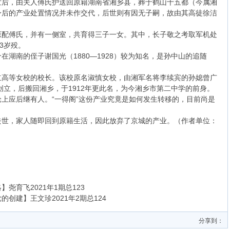
世后，由夫人傅氏护送回原籍湖南省湘乡县，葬于鹤山十五都（今属湘
身后的产业处置情况并未作交代，后世则有因无子嗣，故由其高徒徐洁
原配傅氏，并有一侧室，共育得三子一女。其中，长子敬之考取军机处
3岁殁。
湖南的侄子谢国光（1880—1928）较为知名，是孙中山的追随
立高等女校的校长。该校原名淑慎女校，由湘军名将李续宾的孙媳曾广
创立，后搬回湘乡，于1912年更此名，为今湘乡市第二中学的前身。
上应后继有人。“一得阁”这份产业究竟是如何发生转移的，目前尚是
去世，家人随即回到原籍生活，因此放弃了京城的产业。（作者单位：
尧育飞2021年1期总123
创建】王文珍2021年2期总124
分享到：