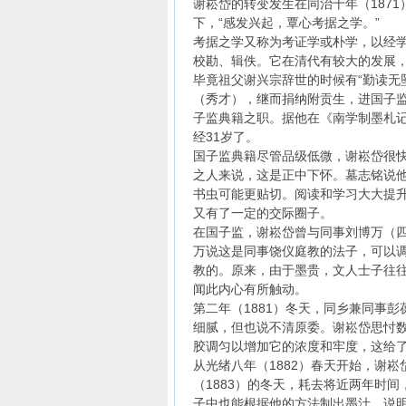
谢崧岱的转变发生在同治十年（187
下，“感发兴起，覃心考据之学。”
考据之学又称为考证学或朴学，以经
校勘、辑佚。它在清代有较大的发展
毕竟祖父谢兴宗辞世的时候有“勤读无
（秀才），继而捐纳附贡生，进国子
子监典籍之职。据他在《南学制墨札记
经31岁了。
国子监典籍尽管品级低微，谢崧岱很
之人来说，这是正中下怀。墓志铭说他
书虫可能更贴切。阅读和学习大大提
又有了一定的交际圈子。
在国子监，谢崧岱曾与同事刘博万（
万说这是同事饶仪庭教的法子，可以
教的。原来，由于墨贵，文人士子往
闻此内心有所触动。
第二年（1881）冬天，同乡兼同事
细腻，但也说不清原委。谢崧岱思忖
胶调匀以增加它的浓度和牢度，这给
从光绪八年（1882）春天开始，谢
（1883）的冬天，耗去将近两年时
子中也能根据他的方法制出墨汁，说