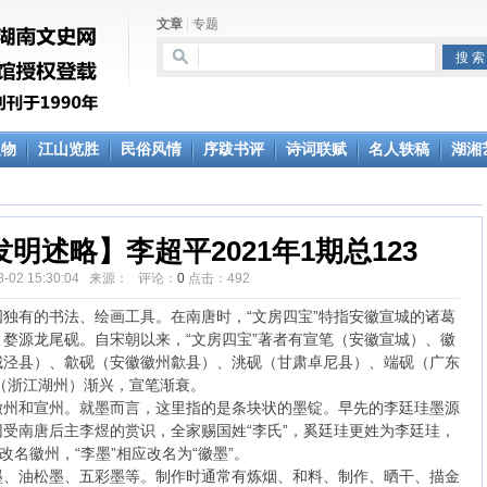
文章
|
专题
人物
江山览胜
民俗风情
序跋书评
诗词联赋
名人轶稿
湖湘
明述略】李超平2021年1期总123
08-02 15:30:04 来源： 评论：
0
点击：
492
独有的书法、绘画工具。在南唐时，“文房四宝”特指安徽宣城的诸葛
婺源龙尾砚。自宋朝以来，“文房四宝”著者有宣笔（安徽宣城）、徽
城泾县）、歙砚（安徽徽州歙县）、洮砚（甘肃卓尼县）、端砚（广东
（浙江湖州）渐兴，宣笔渐衰。
徽州和宣州。就墨而言，这里指的是条块状的墨锭。早先的李廷珪墨源
受南唐后主李煜的赏识，全家赐国姓“李氏”，奚廷珪更姓为李廷珪，
改名徽州，“李墨”相应改名为“徽墨”。
墨、油松墨、五彩墨等。制作时通常有炼烟、和料、制作、晒干、描金