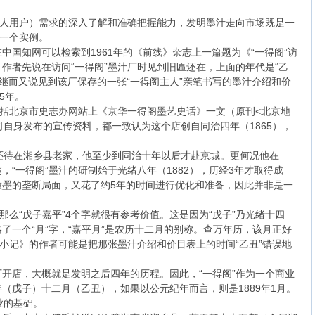
个人用户）需求的深入了解和准确把握能力，发明墨汁走向市场既是一
的一个实例。
在中国知网可以检索到1961年的《前线》杂志上一篇题为《“一得阁”访
作者先说在访问“一得阁”墨汁厂时见到旧匾还在，上面的年代是“乙
。继而又说见到该厂保存的一张“一得阁主人”亲笔书写的墨汁介绍和价
5年。
包括北京市史志办网站上《京华一得阁墨艺史话》一文（原刊<北京地
”公司自身发布的宣传资料，都一致认为这个店创自同治四年（1865），
还待在湘乡县老家，他至少到同治十年以后才赴京城。更何况他在
“一得阁”墨汁的研制始于光绪八年（1882），历经3年才取得成
徽墨的垄断局面，又花了约5年的时间进行优化和准备，因此并非是一
那么“戊子嘉平”4个字就很有参考价值。这是因为“戊子”乃光绪十四
省略了一个“月”字，“嘉平月”是农历十二月的别称。查万年历，该月正好
问小记》的作者可能是把那张墨汁介绍和价目表上的时间“乙丑”错误地
。
开店，大概就是发明之后四年的历程。因此，“一得阁”作为一个商业
（戊子）十二月（乙丑），如果以公元纪年而言，则是1889年1月。
业的基础。