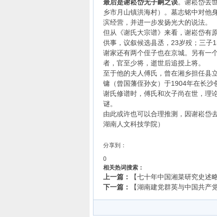
最后是谢崧岱无子嗣之误
。谢崧岱去
乡市月山镇洪海村）。墓志铭中对他
滨经营，并进一步发扬光大的说法。
但从《谢氏大宗谱》来看，谢崧岱有
供事，议叙候选县丞，23岁殁；三子1
谢家还有两个侄子也在京城。另有一个在
者，官至少将，逝世后追授上将。
至于他的夫人傅氏，曾在湘乡担任县
镛（曾国藩侄孙女）于1904年在长沙
谢氏修谱时，傅氏和次子尚在世，理论
谜。
由此或许也可以合理推测，因谢崧岱
湖南人文科技学院）
分享到：
0
相关热词搜索：
上一篇：
【七十年中国湘菜研究史述略】
下一篇：
【湖南建党群英与中国共产党的