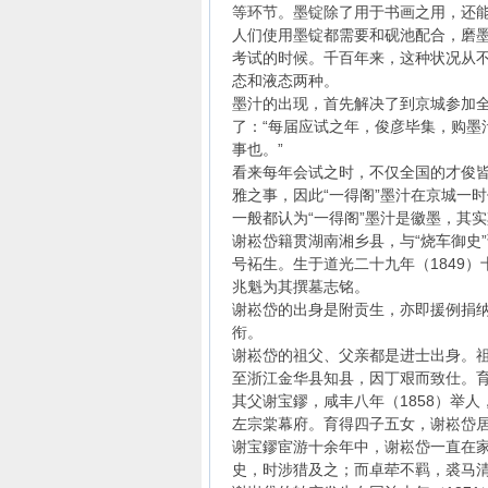
等环节。墨锭除了用于书画之用，还
人们使用墨锭都需要和砚池配合，磨
考试的时候。千百年来，这种状况从不
态和液态两种。
墨汁的出现，首先解决了到京城参加
了：“每届应试之年，俊彦毕集，购墨
事也。”
看来每年会试之时，不仅全国的才俊皆
雅之事，因此“一得阁”墨汁在京城一
一般都认为“一得阁”墨汁是徽墨，其
谢崧岱籍贯湖南湘乡县，与“烧车御史
号袥生。生于道光二十九年（1849）
兆魁为其撰墓志铭。
谢崧岱的出身是附贡生，亦即援例捐纳
衔。
谢崧岱的祖父、父亲都是进士出身。祖父
至浙江金华县知县，因丁艰而致仕。
其父谢宝鏐，咸丰八年（1858）举人
左宗棠幕府。育得四子五女，谢崧岱
谢宝鏐宦游十余年中，谢崧岱一直在家
史，时涉猎及之；而卓荦不羁，裘马清