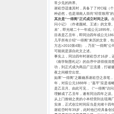
常少见的跨界。
谢崧岱适逢其时，具备了了对C端（
种必然，也是湖南人崇尚“经世致用”
其次是“一得阁”正式成立时间之误。
问小记》（作者颜斌、王述）的文章。
未”，即光绪二十一年或公元1895年
目表是乙丑年，即同治四年或公元186
几乎所有介绍“一得阁”来历的文章，
方志>2010第4期），乃至“一得阁
可能就是源自此文之述。
事实上，同治四年时谢崧岱才16岁，
《南学制墨札记》的自序中讲得很清楚，
功，到正式成为商品广泛流通，打破
夜之间横空出世。
如果“一得阁”之匾确系谢崧岱之亲笔，
年，对应公元1888年；“嘉平”应是
是乙丑月。由此可见，《“一得阁”访
理解成了乙丑年，遂有同治四年之误
从上门推销之类的小本经营到去琉璃厂
实体，正式创立时间应当是光绪十四年
谢崧岱时年39岁，此时他已经具备创