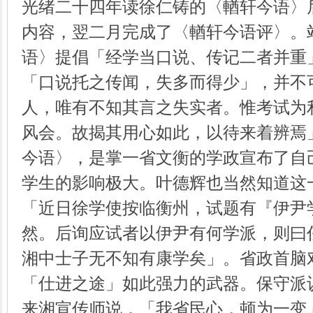
光绪二十四年读徐仁铸的〈輶轩今语〉
内容，翌二月完成了〈輶轩今语评〉。
语〉提倡「经学当口说、传记二者并重
「口说托之传闻，失多而得少」，并不
人，唯有不知其言之失实者。惟考试为
风会。故揭其用心如此，以待来着辨焉
今语〉，是掌一省文衡的学政宣布了自
学生的影响极大。叶德辉也当然知道这
「近日徐学使按临衡州，试题有『伊尹
然。后询应试者以伊尹有何学派，则曰
湘中士子无不知有康学矣」。省政首脑
「仕进之途」如此强力的武器。保守派
来湘宣传师说，「我省民心，顿为一变