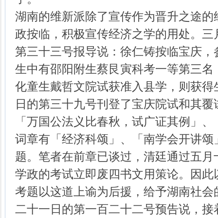
湖南的维新派除了宣传作为晋升之途的
政按临，积极宣传经济之学的用处。三
第三十三号报导说：徐仁铸按临宝庆，
生中有邵阳附生蔡艮寅科考一等第三名
化童生戴哲文院试获准入县学，则获得
日的第三十九号刊登了宝庆院试和其覆
「万国公法义比春秋，试广证其例」、
词章有「经济科颂」、「南学会开讲颂
题。笔者在前章已谈过，清廷通过五月
学政的考试立即废四书文用策论。因此
考题以这道上谕为后援，给予湖南社会
二十一日的第一百二十二号预告说，接