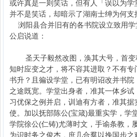
或许真是一则笑话，但有人「误以为学
并不是笑话，却暗示了湖南士绅为何支
浏阳县合并旧有的各书院设立致用学
公启说道：
圣天子毅然改图，涣其大号，首变
知时应变之才，将不容其进取？不有专
书升？且徧设学堂，已有明诏改并书院
之途既宽。学堂出身者，准其一体乡试
习优保之例并启，训迪有方者，准其据
使。加以抚部陈公(宝箴)最重实学，学
学院徐公(仁铸)尤薄时文，手谕条教，
为识时务之俊杰，庶几合羣以挽国步之