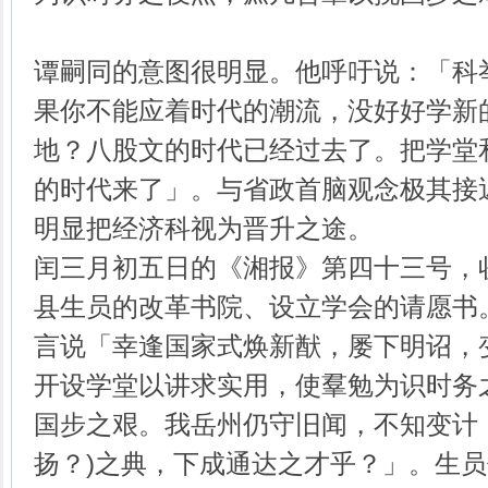
谭嗣同的意图很明显。他呼吁说：「科
果你不能应着时代的潮流，没好好学新
地？八股文的时代已经过去了。把学堂
的时代来了」。与省政首脑观念极其接
明显把经济科视为晋升之途。
闰三月初五日的《湘报》第四十三号，
县生员的改革书院、设立学会的请愿书
言说「幸逢国家式焕新猷，屡下明诏，
开设学堂以讲求实用，使羣勉为识时务之
国步之艰。我岳州仍守旧闻，不知变计
扬？)之典，下成通达之才乎？」。生