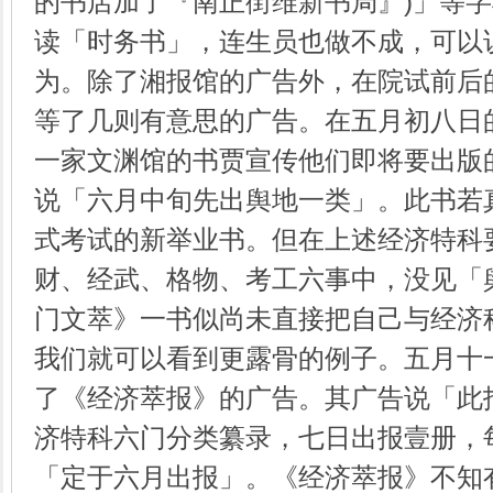
的书店加了『南正街维新书局』)」等
读「时务书」，连生员也做不成，可以
为。除了湘报馆的广告外，在院试前后
等了几则有意思的广告。在五月初八日
一家文渊馆的书贾宣传他们即将要出版
说「六月中旬先出舆地一类」。此书若
式考试的新举业书。但在上述经济特科
财、经武、格物、考工六事中，没见「
门文萃》一书似尚未直接把自己与经济
我们就可以看到更露骨的例子。五月十
了《经济萃报》的广告。其广告说「此
济特科六门分类纂录，七日出报壹册，
「定于六月出报」。《经济萃报》不知