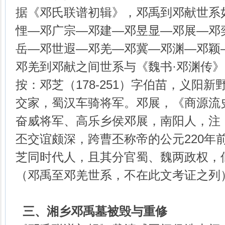
据《邓氏联谱初辑》，邓禹到邓献世系
悝—邓广宗—邓建—邓昱显—邓展—邓
岳—邓世遐—邓羌—邓冀—邓渊—邓颖
邓羌到邓献之间世系与《魏书·邓渊传
按：邓芝（178-251）字伯苗，义阳
交家，蜀汉车骑将军。邓展，《商源流史
奋威将军、高乐乡侯邓展，南阳人，注《
丕交谊颇深，跨曹丕称帝的公元220年
芝同时代人，且其分官蜀、魏两政权，
（邓禹至邓羌世系，不在此文考证之列
三
、
湘乡邓禹墓被毁与重修