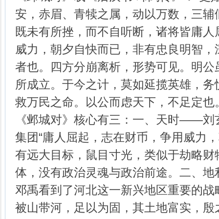
安，赤眉、青犊之属，动以万数，三辅
既未有所挫，而不自听断，诸将皆庸人
威力，朝夕自快而已，非有忠良明智，
者也。四方分崩离析，形势可见。明公
所成立。于今之计，莫如延揽英雄，务
救万民之命。以公而虑天下，不足定也。
《邺城对》核心有三：一、天时——刘
集团“庸人屈起，志在财币，争用威力，
有远大目标，鼠目寸光，类似于劫略财
体，没有政治灵魂与政治前途。二、地
邓禹看到了河北这一新兴地区重要的战
被山带河，足以为固，其土地富实，殷