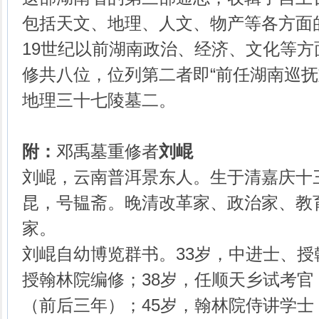
包括天文、地理、人文、物产等各方面
19世纪以前湖南政治、经济、文化等
修共八位，位列第二者即“前任湖南巡抚
地理三十七陵墓二。
附：
邓禹墓重修者
刘崐
刘崐，云南普洱景东人。生于清嘉庆十三
昆，号韫斋。晚清改革家、政治家、教
家。
刘崐自幼博览群书。33岁，中进士、授
授翰林院编修；38岁，任顺天乡试考官
（前后三年）；45岁，翰林院侍讲学士