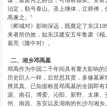
谋，袭萧何之爵位，可谓材难矣。受命
治定，勒号泰山。圣上继体，立师傅，
禹兼之。”
《邺城对》影响深远，既奠定了东汉19
来者所仿效，如东汉建安五年鲁肃《榻
葛亮《隆中对》。
二、湘乡邓禹墓
邓禹作为中国二千年间具有重大影响的
历史巨人一样，后世思其贤，多修墓冢
辨其真。已知据称是邓禹墓的全国即有
源、南召、博爱、沁阳、新野、太康、
州、南昌、东安以及湖南的长沙与湘乡