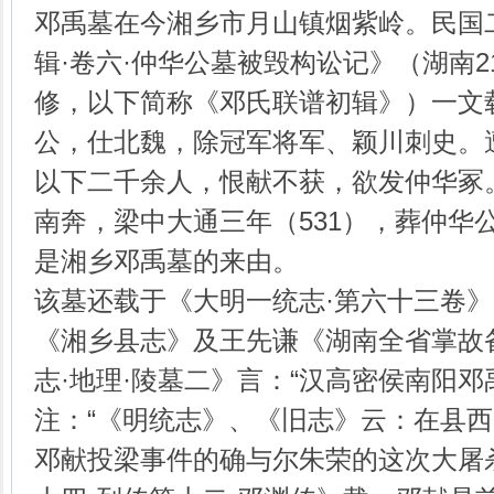
邓禹墓在今湘乡市月山镇烟紫岭。民国
辑·卷六·仲华公墓被毁构讼记》（湖南2
修，以下简称《邓氏联谱初辑》）一文
公，仕北魏，除冠军将军、颖川刺史。
以下二千余人，恨献不获，欲发仲华冢
南奔，梁中大通三年（531），葬仲华
是湘乡邓禹墓的来由。
该墓还载于《大明一统志·第六十三卷
《湘乡县志》及王先谦《湖南全省掌故
志·地理·陵墓二》言：“汉高密侯南阳邓
注：“《明统志》、《旧志》云：在县西
邓献投梁事件的确与尔朱荣的这次大屠