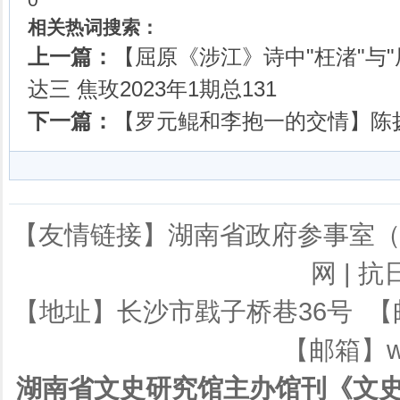
相关热词搜索：
上一篇：
【屈原《涉江》诗中"枉渚"与
达三 焦玫2023年1期总131
下一篇：
【罗元鲲和李抱一的交情】陈扬桂
【友情链接】
湖南省政府参事室
网
|
抗
【地址】长沙市戥子桥巷36号 【邮编】
【邮箱】ws
湖南省文史研究馆主办馆刊《文史