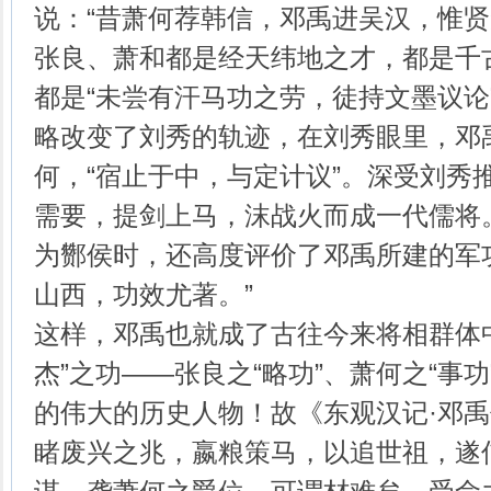
说：“昔萧何荐韩信，邓禹进吴汉，惟贤
张良、萧和都是经天纬地之才，都是千古
都是“未尝有汗马功之劳，徒持文墨议论
略改变了刘秀的轨迹，在刘秀眼里，邓
何，“宿止于中，与定计议”。深受刘秀
需要，提剑上马，沫战火而成一代儒将
为酂侯时，还高度评价了邓禹所建的军
山西，功效尤著。”
这样，邓禹也就成了古往今来将相群体
杰”之功——张良之“略功”、萧何之“事功
的伟大的历史人物！故《东观汉记·邓禹
睹废兴之兆，嬴粮策马，以追世祖，遂