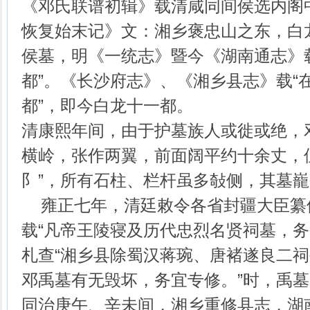
《邓氏联谱初辑》载清咸同间侯选内阁
恢复始末记》文：湘乡褒忠山之东，白
侯墓，明《一统志》暨今《湖南通志》
都”。《长沙府志》、《湘乡县志》载“
都”，即今白龙十一都。
清康熙年间，由于护墓族人或徙或绝，
横岭，张作两翼，前面阔平约十余丈，但
阝”，所有石柱、栏杆虽多敧侧，其墓巃
雍正七年，清廷敕令各省封疆大臣纂
载“凡帝王陵寝及历代忠烈名贤祠墓，务
札查“湘乡县除蜀汉蒋琬、唐褚遂良二
邓禹墓有无毁坏，务宜专修。”时，禹
同治庚午、辛未间，湘乡重修县志，湖