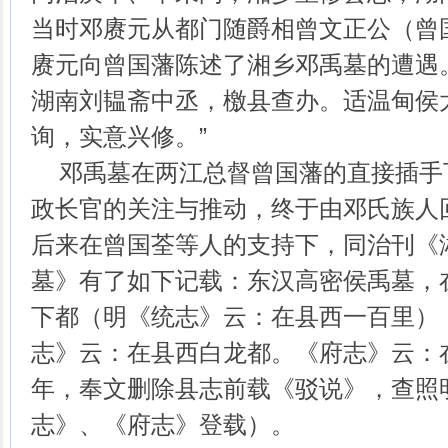
当时邓赓元从都门随爵相曾文正公（曾
赓元向曾国藩陈述了湘乡邓禹墓的遭遇
湖南刘韫斋中丞，檄县查办。适温甸侯
询，实意兴修。”
邓禹墓在两江总督曾国藩的直接插手
政长官的关注与推动，终于由邓氏族人
后来在曾国荃等人的支持下，同治刊《湘
墓》有了如下记载：东汉高密侯禹墓，
下都（明《统志》云：在县西一百里）
志》云：在县西白龙都。《府志》云：
年，奉文删除县志前载《驳说》，查照
志》、《府志》登载）。