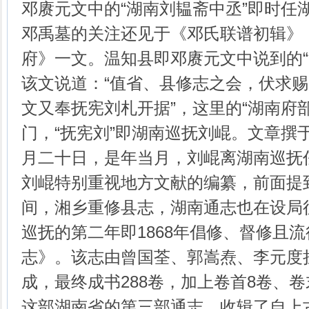
邓赓元文中的“湖南刘韫斋中丞”即时任
邓禹墓的关注还见于《邓氏联谱初辑》
府》一文。温知县即邓赓元文中说到的“
该文说道：“值省、县修志之会，伏求赐
文又奉抚宪刘札开据”，这里的“湖南府
门，“抚宪刘”即湖南巡抚刘崐。文章撰于
月二十日，是年当月，刘崐离湖南巡抚
刘崐特别重视地方文献的编纂，前面提
间，湘乡重修县志，湖南通志也在设局
巡抚的第二年即1868年倡修、督修且
志》。该志由曾国荃、郭嵩焘、李元度
成，最终成书288卷，加上卷首8卷、卷末
这部湖南省的第三部通志，收辑了自上