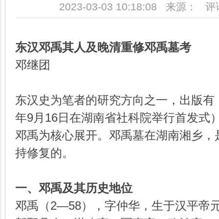
2023-03-03 10:18:08 来源： 
东汉
邓禹
其人及晚清重修
邓禹墓
考
邓继团
东汉史为笔者的研究方向之一，出版有《
年9月16日在湖南省社科院举行首发式
邓禹为核心展开。邓禹墓在湖南湘乡，
持修复的。
一、
邓禹及其历史地位
邓禹（2—58），字仲华，生于汉平帝