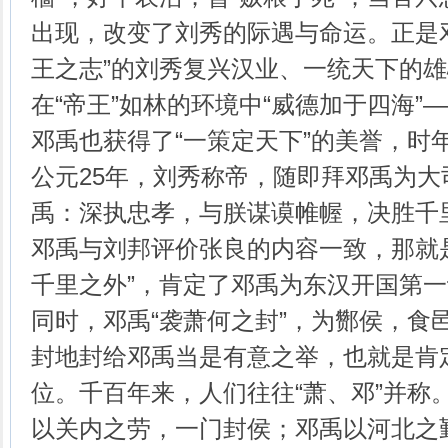
出现，改变了刘秀的际遇与命运。正是
王之志”的刘秀复兴汉业、一统天下的
在“帝王”如林的环境中“威德加于四海”
邓禹也获得了“一策定天下”的美誉，时年
公元25年，刘秀称帝，随即拜邓禹为大
禹：深执忠孝，与朕谋谟帷幄，决胜千
邓禹与刘邦评价张良的内容一致，那就
千里之外”，肯定了邓禹为东汉开国第
同时，邓禹“袭萧何之封”，为酂侯，食
封地封给邓禹当是有意之举，也就是肯
位。千百年来，人们往往“萧、邓”并称
以关内之劳，一门封侯；邓禹以河北之