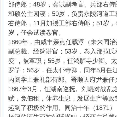
部侍郎；48岁，会试副考官、兵部右侍
和硕公主园寝；50岁，负责永陵河道工
右侍郎，11月加授工部右侍郎；51岁，
岁，任会试读卷官。
1860年，由咸丰亲点任载淳（未来同
副总裁、经筵讲官；53岁，卷入那拉氏
变”，被革职；55岁，任鸿胪寺少卿、
罗学；56岁，任太仆寺卿，同年5月任
内阁学士兼礼部侍郎、署顺天府尹兼任
1867年3月，任湖南巡抚。刘崐对战
赋，免佃租，休养生息，发展生产等政
起到了积极的作用。同治十年（1871