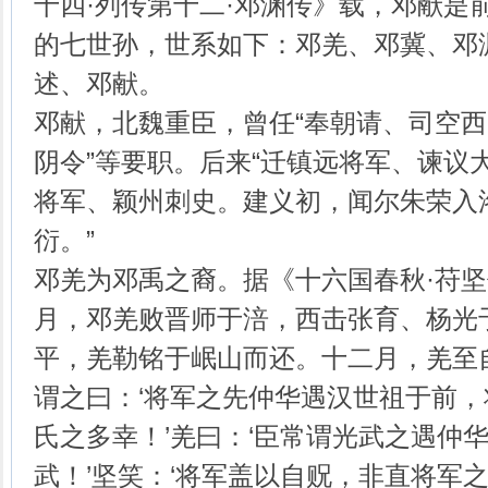
十四·列传第十二·邓渊传》载，邓献是
的七世孙，世系如下：邓羌、邓冀、邓
述、邓献。
邓献，北魏重臣，曾任“奉朝请、司空
阴令”等要职。后来“迁镇远将军、谏议
将军、颖州刺史。建义初，闻尔朱荣入
衍。”
邓羌为邓禹之裔。据《十六国春秋·苻坚
月，邓羌败晋师于涪，西击张育、杨光
平，羌勒铭于岷山而还。十二月，羌至
谓之曰：‘将军之先仲华遇汉世祖于前
氏之多幸！’羌曰：‘臣常谓光武之遇仲
武！’坚笑：‘将军盖以自贶，非直将军之