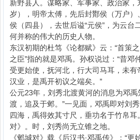
新野县人。谋略家、军事家、政治家，
岁），明帝太傅，先后封酇侯（万户）
侯（四县），去世后谥“元侯”，为云台
何并称的伟大的历史人物。
东汉初期的杜笃《论都赋》云：“首策之
之臣”指的就是邓禹。孙权说过：“昔邓
受更始使，抚河北，行大司马耳，未有
汉业，是禹开初议之端矣。”
公元23年，刘秀北渡黄河的消息为邓禹
渡，追及于邺。”一见面，邓禹即对刘秀
四海，禹得效其寸尺，垂功名于竹帛耳。
对》。时，刘秀尚无立锥之地。
《邺城对》载《后汉书·邓禹传》：“更