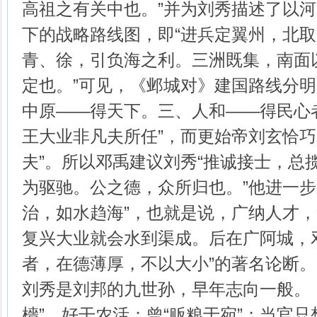
高祖之有关中也。”并为刘秀描述了以
下的战略路线图，即“进兵定翼州，北
青、徐，引负海之利。三洲既集，南面
定也。”可见，《邺城对》建国路线分
中原——得天下。三、人和——得民心
王大业非凡夫所任”，而更始帝刘玄恰巧
夫”。所以邓禹建议刘秀“推诚接士，总
为驱驰。公之德，众所归也。”他进一步
治，如水趋海”，也就是说，广纳人才
复兴大业就会水到渠成。后在广阿城，
者，在德薄厚，不以大小”的著名论断。
刘秀是刘邦的九世孙，早年志向一般。
檣”，好干农活；曾“贩粮于宛”；当官只