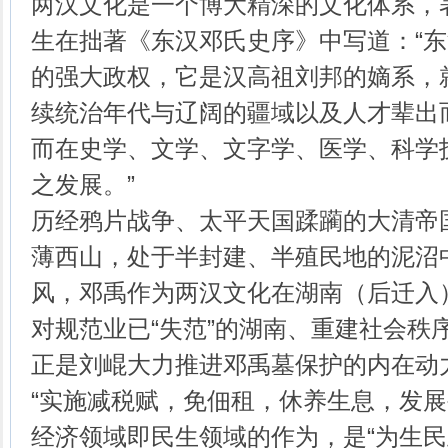
两汉文化是一个博大精深的文化体系，
生在拙著《东汉邓氏史序》中写道：“
的强大政权，它是汉高祖刘邦的嫡系，
续统治年代与辽阔的疆域以及人才辈出
而在史学、文学、文字学、医学、科学
之发展。”
历经鸦片战争、太平天国蹂躏的大清帝
薄西山，处于半封建、半殖民地的泥沼
风，邓禹作为两汉文化在湖南（后迁入
对规范业已“失范”的湖南、重建社会秩序
正是刘崐大力推进邓禹墓保护的内在动
“实施减税赋，免佃租，休养生息，发展
经济领域即民生领域的作为，是“为生民