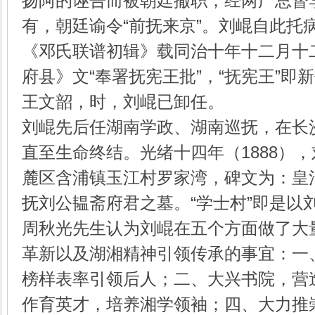
扬阿的诬告而被朝廷撤职；经两广总督
有，朝廷谕令“前抚来京”。刘崐自此托
《邓氏联谱初辑》载同治十年十二月十
府县》文“奉署抚宪王批”，“抚宪王”即
王文韶，时，刘崐已卸任。
刘崐先后任湖南学政、湖南巡抚，在长
直至生命终结。光绪十四年（1888）
麓区含浦镇玉江村罗家湾，碑文为：皇
抚刘公韫斋府君之墓。“学士村”即是以
周秋光先生认为刘崐在五个方面做了大
革新以及湖湘精神引领传承的事宜：一
榜样表率引领后人；二、大兴书院，营
作育英才，培养湘学领袖；四、大力推