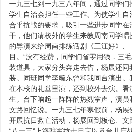
一九三七到一九三八年间，通过同学们
学生自治会担任一些工作。为使学生自
合乎抗战的要求，吸引一些进步同学在
干，他们请校外的学生来教周南同学唱
的导演来给周南排练话剧《三江好》、
目。“没有经费，同学们省零用钱，三
装道具，大家分头奔走去借，杨展还同
装。同班同学李毓东曾和我同台演出。
在本校的礼堂里演，还到校外去演。看
生。台下响起一阵阵的热烈掌声，演员
文路回忆说。一九三七年寒假前，杨展
开展抗日救亡活动，杨展回到板仓、文
“八一三”上海驻军抗击日寇以及台儿庄