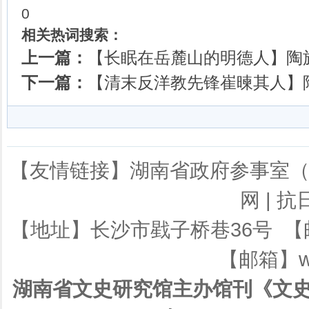
0
相关热词搜索：
上一篇：
【长眠在岳麓山的明德人】陶旅枫
下一篇：
【清末反洋教先锋崔暕其人】陶子
【友情链接】
湖南省政府参事室
网
|
抗
【地址】长沙市戥子桥巷36号 【邮编】
【邮箱】ws
湖南省文史研究馆主办馆刊《文史