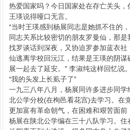
热爱国家吗？今日国家处在存亡关头，
王瑛说得哑口无言。
“当时王瑛感到杨展同志是她抓不住的
同志关系比较密切的朋友罗曼仙，那是
找罗谈话到深夜，又协迫罗参加蓝衣社
仙逃离学校回沅江，结果是王瑛的阴谋
展一起去了延安。” 李淑纯这样回忆说
“我的头发上长虱子了”
一九三八年八月，杨展同许多进步同学
北公学分校(在栒邑看花宫)去学习。在
更加富有革命朝气，在困难和艰苦面前
杨展在陕北公学编在三十八队学习。住