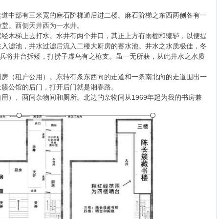
走道中部有三米宽的麻石阶梯通后进二楼。麻石阶梯之东西两侧各有一
澡堂。西侧天井西为一水井。
需经木梯上去打水。水井有两个井口，其正上方有雨棚和辘轳，以便提
注入滤池，井水过滤后流入二楼大厨房的蓄水池。井水之水质极佳，冬
卫兵将井台拆矮，打捞子虚乌有之枪支。虽一无所获，从此井水之水质
。
厨房（租户公用）。东转有条东西向的走道和一条南北向的走道围出一
长簇公馆的后门，打开后门就是湘春路。
用）、两间杂物间和厕所。北边的杂物间从1969年起为我的书房兼