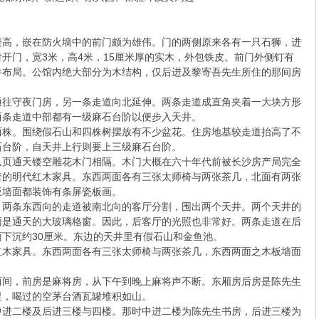
楼高，嵌在防火墙中的前门颇为雄伟。门的两侧原来各有一只石狮，进
开门，宽3米，高4米，15厘米厚的实木，外包铁皮。前门外侧钉有
井布局。公馆内绝大部分为木结构，仅后进及黎寄吾先生所住的那间房
通往守夜门房，另一条走道向北延伸。两条走道成直角夹着一大块方形
两条走道中部都有一级麻石台阶以便步入天井。
两株。围绕假石山和四株树摆放有不少盆花。住房地基较走道抬高了不
石台阶，自天井上行则要上三级麻石台阶。
八页通天镂空雕花木门相隔。木门大概在六十年代前被长沙房产局完全
套的明代红木家具。东西两面各有三张太师椅与两张茶几，北面有两张
板墙面都装饰有条屏瓷板画。
。两条东西向的走道被南北向的客厅分割，围出两个天井。两个天井的
面是通天的大玻璃格窗。因此，后客厅的光照也非常好。两条走道在后
下沉约30厘米。东边的天井里有假石山和金鱼池。
红木家具。东西两面各有三张太师椅与两张茶几，东西两面之木板墙面
两间，前房是麻将房，从下午到晚上麻将声不断。东厢房后房是陈先生
里，喝过的空茅台酒瓦罐堆积如山。
中进二楼及后进三楼与四楼。那时中进二楼为陈先生书房，后进三楼为