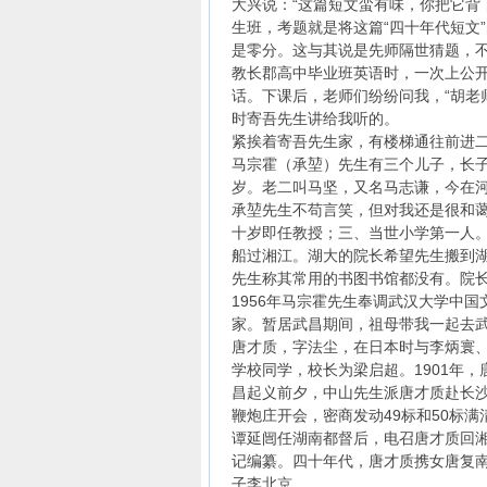
大兴说：“这篇短文蛮有味，你把它背
生班，考题就是将这篇“四十年代短文
是零分。这与其说是先师隔世猜题，不
教长郡高中毕业班英语时，一次上公
话。下课后，老师们纷纷问我，“胡老
时寄吾先生讲给我听的。
紧挨着寄吾先生家，有楼梯通往前进
马宗霍（承堃）先生有三个儿子，长
岁。老二叫马坚，又名马志谦，今在
承堃先生不苟言笑，但对我还是很和
十岁即任教授；三、当世小学第一人
船过湘江。湖大的院长希望先生搬到
先生称其常用的书图书馆都没有。院
1956年马宗霍先生奉调武汉大学中国
家。暂居武昌期间，祖母带我一起去
唐才质，字法尘，在日本时与李炳寰
学校同学，校长为梁启超。1901年
昌起义前夕，中山先生派唐才质赴长
鞭炮庄开会，密商发动49标和50标
谭延闿任湖南都督后，电召唐才质回湘
记编纂。四十年代，唐才质携女唐复
子李北京。