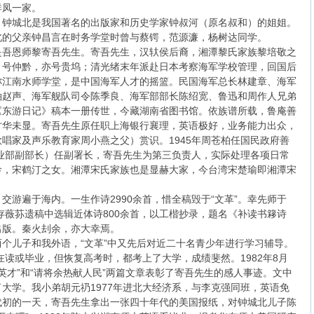
祥凤一家。
。钟城北是我国著名的出版家和历史学家钟叔河（原名叔和）的姐姐。
北的父亲钟昌言在时务学堂时曾与蔡锷，范源濂，杨树达同学。
是吾恩师黎寄吾先生。寄吾先生，汉轪侯后裔，湘潭黎氏家族黎培敬之
，号仲黔，亦号贵坞；清光绪末年派赴日本考察海军学校管理，回国后
称江南水师学堂，是中国海军人才的摇篮。民国海军总长林建章、海军
袖赵声、海军舰队司令陈季良、海军部部长陈绍宽、鲁迅和周作人兄弟
《东游日记》稿本一册传世，今藏湖南省图书馆。依族谱所载，鲁庵善
才华未显。寄吾先生原任职上海银行襄理，英语极好，业务能力出众，
唱家及声乐教育家周小燕之父）赏识。1945年周苍柏任国民政府善
农业部副部长）任副署长，寄吾先生为第三负责人，实际处理各项日常
龄，宋鹤汀之女。湘潭宋氏家族也是显赫大家，今台湾宋楚瑜即湘潭宋
交游遍于海内。一生作诗2990余首，惜全稿毁于“文革”。幸先师于
所存薇荪遗稿中选辑近体诗800余首，以工楷抄录，题名《补读书簃诗
出版。秦火刦余，亦大幸焉。
个儿子和我外语，“文革”中又先后对近二十名青少年进行学习辅导。
在读或毕业，但恢复高考时，都考上了大学，成绩斐然。1982年8月
英才”和“请将余热献人民”两篇文章表彰了寄吾先生的感人事迹。文中
大学。我小弟胡元礽1977年进北大经济系，与李克强同班，英语免
代初的一天，寄吾先生拿出一张四十年代的美国报纸，对钟城北儿子陈