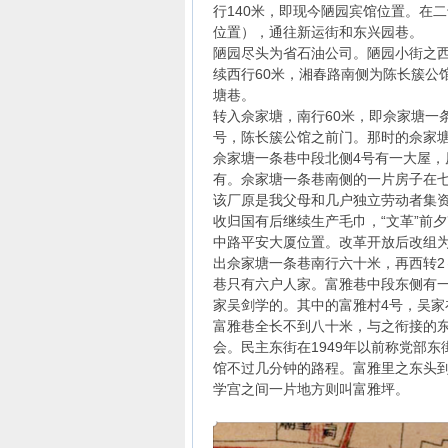
行140米，即现今陋园宾馆位置。在
位置），通往新运街和东兴园巷。
陋园尽头为省石油公司。陋园小街之
续西行60米，湘春路南侧为陈长簇公
塘巷。
转入佘家塘，南行60米，即佘家塘一
号，陈长簇公馆之前门。那时的佘家
佘家塘一条巷中段北侧4号有一大屋
有。佘家塘一条巷南侧的一片房子在
该厂原是我父母和几户独立劳动者集资合
收归国有后继续生产毛巾，“文革”前
中路平安大厦位置。改革开放后改组
出佘家塘一条巷南行六十米，再西转2
巷只有六户人家。富雅巷中段东侧有
家吴剑学的。其中的富雅村4号，吴
富雅巷全长不到八十米，与之衔接的
会。民主东街在1949年以前称党部
馆不过几分钟的路程。富雅里之东头
学宫之间一片地方则叫富雅坪。