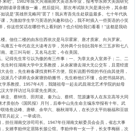
下来吧”。1982年陈大兴湖南师大英语系毕业，报考华东师大美国研究
”的朗读录音播放一遍，然后提问。那次考试除大兴是满分外，其余都
如说是“英雄所见略同”罢了！我从寄吾先生处获益最多。七十年代执
开课，为激励学生学习英语的兴趣和信心，我不时插入一些英语的小笑
师，你这些笑话在哪些书上看到的？也介绍给我们看看！”这都是我幼
二楼。佃住二楼的由东往西依次是马宗霍家、唐才质家、向兴罗家。
子马雍五十年代在北大读考古学，另外两个分别比我年长三五岁和七八
河南。老三叫马钜，又名马志宏，今在美国。
蔼。记得先生常引以为傲的有三件事：一、为章太炎入室弟子；二、二
。先生时任湖南大学中文系教授，从佘家塘去湖大无公交车，且需经渡
湖大去住，先生称备课找资料不方便。院长说图书馆的书任由其使用，
长说派几个讲师去佘家塘协助搬书，先生称他们不懂，会把书搞坏的。
文学系教授。1957年4月，我随祖母一起去武昌湖北艺术学院的姑母
武汉大学拜访过马宗霍先生两次。
、林圭、蔡钟浩、田邦浚、秦力山、蔡锷、范源濂等人在东京高等大同
，唐才质创办《国民报》月刊，后奉中山先生命主编东华报有十年。武
沙联络焦达峰、唐蟒、余华六、杨秋湖等人，在长沙太平街杨福和豆豉
满清官兵起义，一举成功。
，担任湖南交涉司司长。1947年任湖南文献委员会会员，省志大事
南，女婿李贻仲定居陈长簇公馆。李贻仲有一女一子，长女李梅丽，次