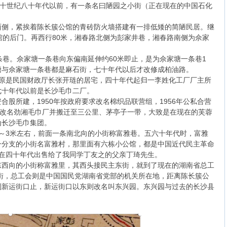
二十世纪八十年代以前，有一条名曰陋园之小街（正在现在的中国石化
西侧，紧挨着陈长簇公馆的青砖防火墙搭建有一排低矮的简陋民居。继
馆的后门。再西行80米，湘春路北侧为彭家井巷，湘春路南侧为佘家
条巷。佘家塘一条巷向东偏南延伸约60米即止，是为佘家塘一条巷1
塘与佘家塘一条巷都是麻石街，七十年代以后才改修成柏油路。
，原是民国财政厅长张开琏的居宅，四十年代起归一李姓化工厂厂主所
七十年代以前是长沙毛巾二厂。
股所建，1950年按政府要求改名棉织品联营组，1956年公私合营
夕改名劲湘毛巾厂并搬迁至三公里、茅亭子一带，大致是在现在的芙蓉
为长沙毛巾集团。
～3米左右，前面一条南北向的小街称富雅巷。五六十年代时，富雅
一分支的小街名富雅村，那里面有六栋小公馆，都是中国近代民主革命
家在四十年代出售给了我同学丁友之的父亲丁琦先生。
东西向的小街称富雅里，其西头接民主东街，就到了现在的湖南省总工
东街，总工会则是中国国民党湖南省党部的机关所在地，距离陈长簇公
到新运街口止，新运街口以东则改名叫东兴园。东兴园与过去的长沙县