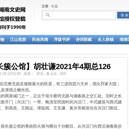
文章
|
专题
人物
江山览胜
民俗风情
序跋书评
诗词联赋
名人轶稿
湖湘
簇公馆】胡壮谦2021年4期总126
10-29 19:51:00 来源： 评论：
0
点击：
805
火后完整无损且规模最大的民居，有三进四层六天井，堪比乔家大院；
以发潜德之幽光也。
墙的两座城门之一，正位于现今蔡锷北路与湘春路之交汇处。旧时之长
居新开门（兴汉门）一带。晚清至民国时的兴汉门，中式建筑与西式建
翼、郭嵩焘、王闿运、谭延闿、王先谦、黄兴等都居住在兴汉门附近。
，陈长簇公馆的青砖防火墙与晒台十分醒目。从兴汉门向西沿湘春路步