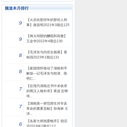
频道本月排行
【火后街那些年的那些人和
9
事】谢昌明2021年3期总125
【烽火间隙的酬唱和风雅】
9
王金华2022年4期总130
【毛泽东与内侄女杨展】黄
8
柏强2023年1期总131
【家国情怀推动了湖南和平
8
解放—记毛泽东与程潜、陈
明仁...
【近现代湖南志书中未收录
7
的两汉人物补录】蒋波 彭铮
琦...
【湖南第一师范师生对辛亥
7
革命的重要贡献】孙海林 王
沛...
【名家大师画爱晚亭】胡滔
6
滔2018年2期总112