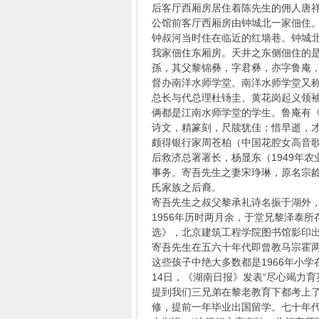
后客厅西厢房居住着陈先生的佣人唐
公馆前客厅西厢房由钟城北一家佃住
钟叔河当时住在临近的红墙巷。钟城
我家佃住东厢房。天井之东侧佃住的
孫，其父黎锦彝，字君彝，亦字鲁庵
督办南洋水师学堂。南洋水师学堂又
总长与代总理杜钖圭、黄花岗起义领
俩都是江南水师学堂的学生。鲁庵有
诗文，精篆刻，尺牍犹佳；惜早逝，
颇得银行家周苍柏（中国花腔女高音歌
后救济总署署长，杨显东（1949年
事务。寄吾先生之妻宋琤琳，原名宗
氏家族之后裔。
寄吾先生之叔父黎承礼诗名振于湖外，
1956年历时两月余，于堂兄黎泽泰
选》，北京建筑工程学院图书馆影印
寄吾先生在五六十年代即曾教马宗霍两
这些孩子中绝大多数都是1966年小学
14日，《湖南日报》发表“尽心竭力育
提到我们三兄弟在黎老教育下都考上了
修，提前一年毕业出国留学。七十年