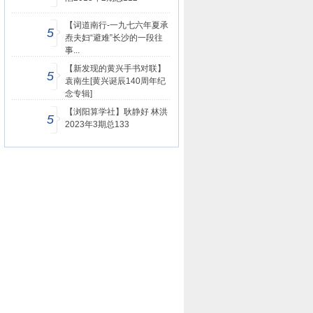
【词道南行-一九七六年夏承
5
焘夫妇“避难”长沙的一段往
事...
【新发现的黄兴手书对联】
5
袁南生[黄兴诞辰140周年纪
念专辑]
【浏阳算学社】耿静好 林洪
5
2023年3期总133