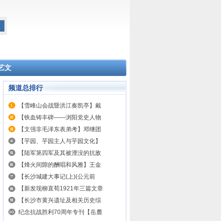
艺文
频道总排行
【雪峰山会战暨洪江奏凯亭】戴
【铁血铸丰碑——浏阳党史人物
【文强非毛泽东表弟考】邓继团
【芋园、芋园主人与芋园文化】
【陆军第四军及其被湮没的抗敌
【烽火间隙的酬唱和风雅】王金
【长沙城建大事记(上)(公元前
【新发现柳直荀1921年三篇文章
【长沙市黄兴遗址及相关历史综
纪念抗战胜利70周年专刊【岳麓