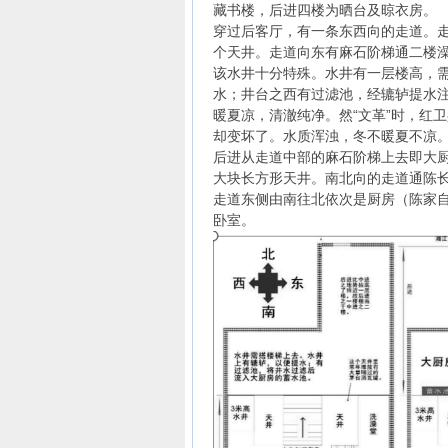
藏书楼，后进四楼为晒台及晾衣房。
穿过后客厅，有一条东西向的走道。
个天井。走道向东有麻石阶梯通二楼
该水井十分特殊。水井有一层楼高，
水；井台之西有过滤池，经辘轳提水
暖夏凉，清澈纯净。然“文革”时，红
却变坏了。水质浑浊，冬不暖夏不凉
后进从走道中部的麻石阶梯上去即大
大块长方形天井。南北向的走道通陈
走道东侧由南往北依次是厨房（陈家自
卧室。