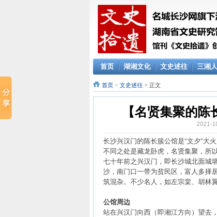
首页
湖湘文化
文史述往
三湘
首页
>
文史述往
> 正文
【名贤集聚的陈长
2021-
长沙兴汉门的陈长簇公馆是“文夕”大
不同之处是藏龙卧虎，名贤集聚，所
七十年前之兴汉门，即长沙城北面城
沙，南门口一带为贫民区，富人多择
筑混杂。不少名人，如左宗棠、胡林
公馆周边
站在兴汉门向西（即湘江方向）望去