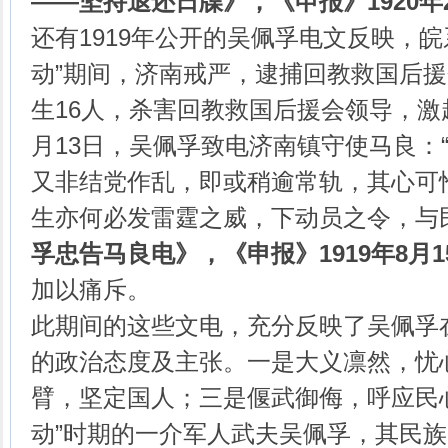
——
坚持退还日牒》，《申报》
1920
年
还有1919年公开的吴佩孚电文反映，皖
动”期间，济南戒严，逮捕回教救国后援
生16人，杀害回教救国后援会领导，激
月13日，吴佩孚致电济南镇守使马良：
又非结党作乱，即或稍逾常轨，其心可
生亦何必发雷霆之威，下动员之令，与
孚忠告马良电》，《申报》
1919
年
8
月
1
加以痛斥。
此期间的这些文电，充分反映了吴佩孚在
的政治态度及主张。一是大义凛然，忧
臂，坚定国人；三是偃武御侮，呼应民
动”时期的一介军人武夫吴佩孚，其民