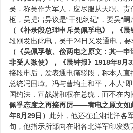
吴，称吴作为军人，应尽服从天职。责
枢，吴提出异议是“干犯纲纪”，要吴“嗣
（《补录段总理申斥吴佩孚电》，《晨
段刚发出此电，吴于24日又发通电，
（《吴佩孚敬、俭两电之原文：其一申
非受人嗾使》，《晨钟报》
1918
年
8
月
3
接段电后，发表通电痛驳段，称本人直
总统冯国璋。冯与曹均主和平，本人“即
国约法，宣战媾和权在总统，而不在内
佩孚态度之再接再厉
——
宥电之原文如
年
8
月
29
日）
此外，他还在驻湘北洋各军
旬，他指示所部向在湘各北洋军印发数