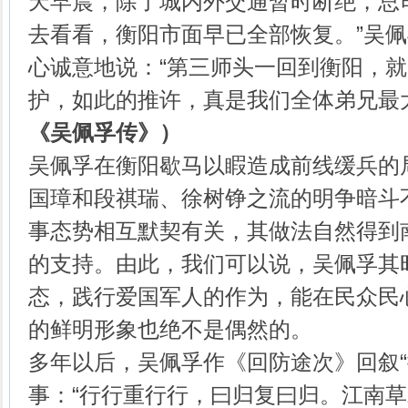
天早晨，除了城内外交通暂时断绝，总
去看看，衡阳市面早已全部恢复。”吴
心诚意地说：“第三师头一回到衡阳，
护，如此的推许，真是我们全体弟兄最
《吴佩孚传》
）
吴佩孚在衡阳歇马以睱造成前线缓兵的
国璋和段祺瑞、徐树铮之流的明争暗斗
事态势相互默契有关，其做法自然得到
的支持。由此，我们可以说，吴佩孚其
态，践行爱国军人的作为，能在民众民
的鲜明形象也绝不是偶然的。
多年以后，吴佩孚作《回防途次》回叙“
事：“行行重行行，曰归复曰归。江南