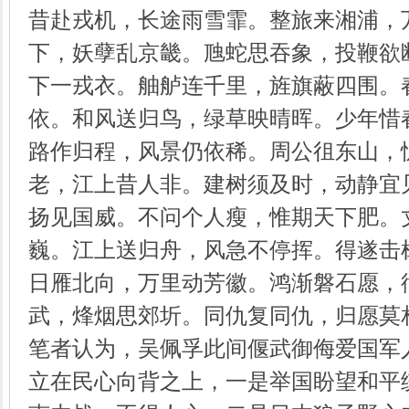
昔赴戎机，长途雨雪霏。整旅来湘浦，
下，妖孽乱京畿。虺蛇思吞象，投鞭欲
下一戎衣。舳舻连千里，旌旗蔽四围。
依。和风送归鸟，绿草映晴晖。少年惜
路作归程，风景仍依稀。周公徂东山，
老，江上昔人非。建树须及时，动静宜
扬见国威。不问个人瘦，惟期天下肥。
巍。江上送归舟，风急不停挥。得遂击
日雁北向，万里动芳徽。鸿渐磐石愿，
武，烽烟思郊圻。同仇复同仇，归愿莫
笔者认为，吴佩孚此间偃武御侮爱国军
立在民心向背之上，一是举国盼望和平