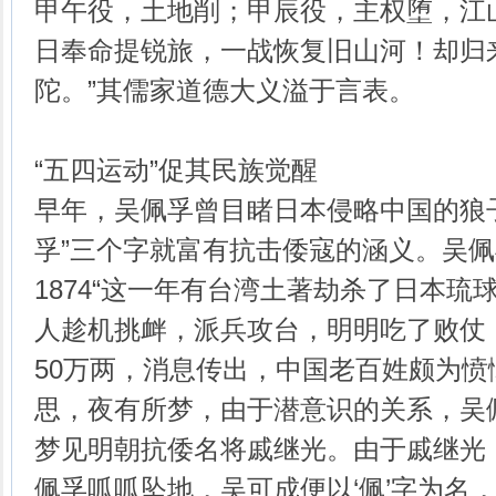
甲午役，土地削；甲辰役，主权堕，江
日奉命提锐旅，一战恢复旧山河！却归
陀。”其儒家道德大义溢于言表。
“五四运动”促其民族觉醒
早年，吴佩孚曾目睹日本侵略中国的狼
孚”三个字就富有抗击倭寇的涵义。吴
1874“这一年有台湾土著劫杀了日本琉
人趁机挑衅，派兵攻台，明明吃了败仗
50万两，消息传出，中国老百姓颇为
思，夜有所梦，由于潜意识的关系，吴
梦见明朝抗倭名将戚继光。由于戚继光，
佩孚呱呱坠地，吴可成便以‘佩’字为名，