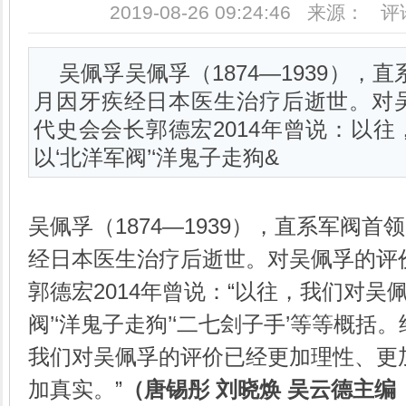
2019-08-26 09:24:46 来源： 
吴佩孚吴佩孚（1874—1939），直
月因牙疾经日本医生治疗后逝世。对
代史会会长郭德宏2014年曾说：以
以‘北洋军阀’‘洋鬼子走狗&
吴佩孚（1874—1939），直系军阀首领
经日本医生治疗后逝世。对吴佩孚的评
郭德宏2014年曾说：“以往，我们对吴
阀’‘洋鬼子走狗’‘二七刽子手’等等概
我们对吴佩孚的评价已经更加理性、更
加真实。”
（唐锡彤
刘晓焕
吴云德主编