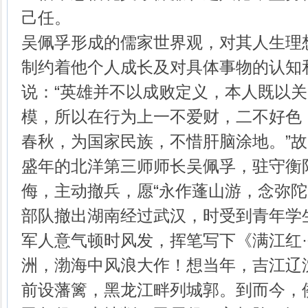
己任。
吴佩孚形成的儒家世界观，对其人生理
制约着他个人成长及对具体事物的认知
说：“英雄并不以成败定义，本人既以
模，所以在行为上一不爱财，二不好色
春秋，为国家民族，不惜肝脑涂地。”故1
盛年的北洋第三师师长吴佩孚，驻守衡
侮，主动撤兵，愿“永作蓬山游，念弥陀
部队撤出湖南经过武汉，时受到青年学
军人意气顿时风发，挥笔写下《满江红·
洲，渤海中风浪大作！想当年，吉江辽
前设藩篱，黑龙江畔列城郭。到而今，