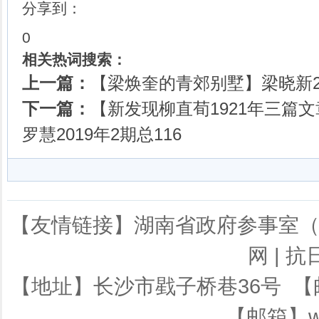
分享到：
0
相关热词搜索：
上一篇：
【梁焕奎的青郊别墅】梁晓新20
下一篇：
【新发现柳直荀1921年三篇
罗慧2019年2期总116
【友情链接】
湖南省政府参事室
网
|
抗
【地址】长沙市戥子桥巷36号 【邮编】
【邮箱】ws