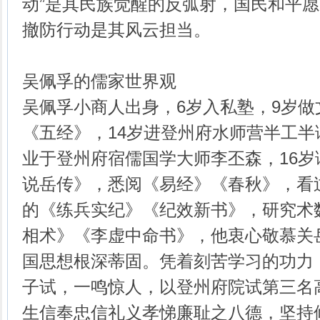
动”是其民族觉醒的反弧射，国民和平
撤防行动是其风云担当。
吴佩孚的儒家世界观
吴佩孚小商人出身，6岁入私塾，9岁做
《五经》，14岁进登州府水师营半工半读
业于登州府宿儒国学大师李丕森，16
说岳传》，悉阅《易经》《春秋》，看
的《练兵实纪》《纪效新书》，研究术
相术》《李虚中命书》，他衷心敬慕关
国思想根深蒂固。凭着刻苦学习的功力，2
子试，一鸣惊人，以登州府院试第三名
生信奉忠信礼义孝悌廉耻之八德，坚持