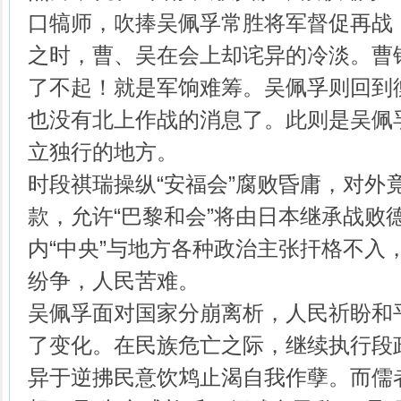
口犒师，吹捧吴佩孚常胜将军督促再战，
之时，曹、吴在会上却诧异的冷淡。曹
了不起！就是军饷难筹。吴佩孚则回到
也没有北上作战的消息了。此则是吴佩
立独行的地方。
时段祺瑞操纵“安福会”腐败昏庸，对外
款，允许“巴黎和会”将由日本继承战败
内“中央”与地方各种政治主张扞格不入，
纷争，人民苦难。
吴佩孚面对国家分崩离析，人民祈盼和
了变化。在民族危亡之际，继续执行段政
异于逆拂民意饮鸩止渴自我作孽。而儒