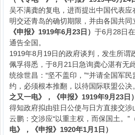
吴不满龚的复电，进而提出中国代表应
明交还青岛的确切期限，并由各国共同
《申报》
1919
年
6
月
23
日）
于6月28日
通告全国。
1919年8月19日的政府谈判，发生所
佩孚得悉，于8月21日急询龚心湛有无
统徐世昌：“坚不盖印，”“并请全国军
约，必须根本推翻，以待国际联盟公决。
之又一电》，《申报》
1919
年
9
月
23
日
得知政府拟由驻日公使与日方直接交涉
云鹏：交涉应“以重主权，而保国土。”
电》，《申报》
1920
年
1
月
1
日）