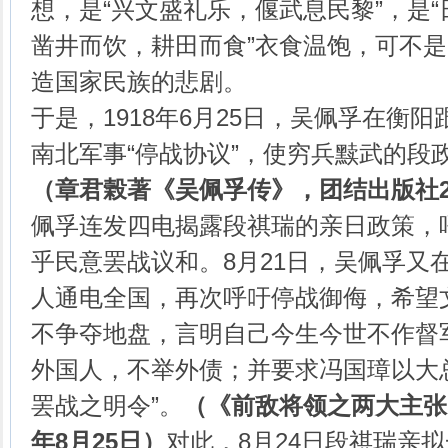
想，是“兴文盛礼乐，偃武息民黎”，是
凿井而饮，耕田而食”衣食温饱，可不
造国家民族的悲剧。
于是，1918年6月25日，吴佩孚在衡
南北军事“停战协议”，使穷兵黩武的段
（章君榖著《吴佩孚传》，团结出版社
佩孚连发四电揭露段祺瑞的亲日政策，
乎民意罢战议和。8月21日，吴佩孚又
人通电全国，再次呼吁停战御侮，希望
不争夺地盘，言明自己今生今世不作督
外国人，不举外债；并要求冯国璋以大
罢战之明令”。
（《前敌将领之两大主张
年
8
月
25
日）
对此，8月24日段祺瑞亲