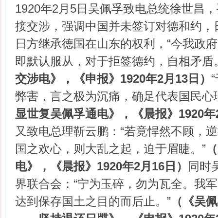
1920年2月5日吴佩孚致电总统徐世昌
接交涉，强调中国并未签订对德和约，
日方继承德国在山东的权利，“今我政
即默认服从，对于拒签德约，自相矛盾。
交涉电》，《申报》
1920
年
2
月
13
日）
弊害，言之极为沉痛，确足代表国民心
显世复吴佩孚通电》，《晨报》
1920
年
又致电总理靳云鹏：“若竟悍然不顾，
国之欢心，则大乱之起，迫于眉睫。”
（
电》，《晨报》
1920
年
2
月
16
日）
同时
界联合会：“宁为玉碎，勿为瓦全。我
达到保存国土之目的而后止。”
（《吴佩