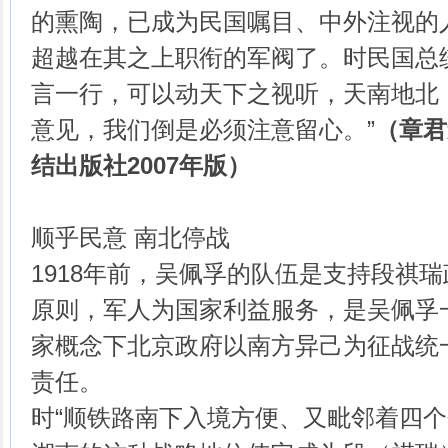
的熏陶，已成为民国嘱目、中外注视的
超越在其之上职衔的军阀了。时民国总
言一行，可以动天下之视听，天南地北
意见，我们倒是必须注意留心。”
（章君
结出版社
2007
年版）
顺乎民意 南北停战
1918年前，吴佩孚的队伍是支持段祺
原则，军人为国家利益服务，是吴佩孚
家概念下北京政府以南方异己为征战统
责任。
时“顺铁路南下入境方便、又毗邻着四