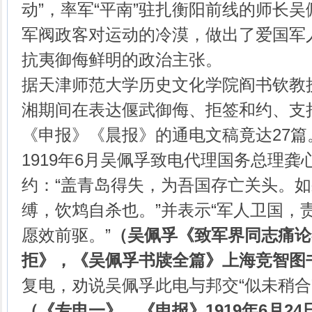
动”，率军“平南”驻扎衡阳前线的师长
军阀政客对运动的冷漠，做出了爱国军
抗夷御侮鲜明的政治主张。
据天津师范大学历史文化学院阎书钦教
湘期间在表达偃武御侮、拒签和约、支
《申报》《晨报》的通电文稿竟达27篇
1919年6月吴佩孚致电代理国务总理
约：“盖青岛得失，为吾国存亡关头。
缚，饮鸩自杀也。”并表示“军人卫国，
愿效前驱。”
（吴佩孚《致军界同志痛论
拒》，《吴佩孚书牍全篇》上海竞智图
复电，劝说吴佩孚此电与邦交“似未稍合
（《专电一》，《申报》
1919
年
6
月
24