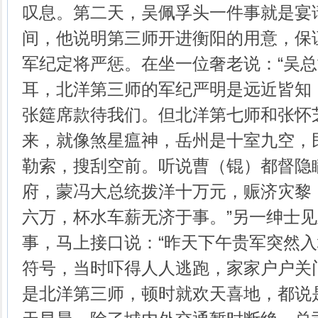
叹息。第二天，吴佩孚头一件事就是宴
间，他说明第三师开进衡阳的用意，保
军纪定将严惩。在坐一位奢老说：“吴
耳，北洋第三师的军纪严明是远近皆知
张筵席款待我们。但北洋第七师和张怀
来，就像煞星瘟神，岳州是十室九空，
勒索，搜刮空前。听说曹（锟）都督隐
府，蒙冯大总统拨洋十万元，赈济灾黎
六万，杯水车薪无济于事。”另一绅士
事，马上接口说：“昨天下午贵军突然
符号，当时吓得人人逃跑，家家户户关
是北洋第三师，顿时就欢天喜地，都说