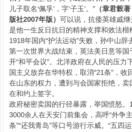
儿子取名‘佩孚’，字‘子玉’。”
（章君榖著
版社
2007
年版）
可以说，抗倭英雄戚继
是他一生反日抗日的精神支撑和效法楷
1918年国内“护法运动”失败，孙中山
第一次世界大战结束，英法美日意等国于
开“和平会议”。北洋政府在人民的压力
国主义放弃在华特权，取消“21条”，
在山东的权力，遭到与会国家拒绝，卖
在和约上签字。
政府秘密卖国的行径暴露，举国愤怒。19
3000余人在天安门前集会，高呼“外争主
条”“还我青岛”等口号游行示威。“五四