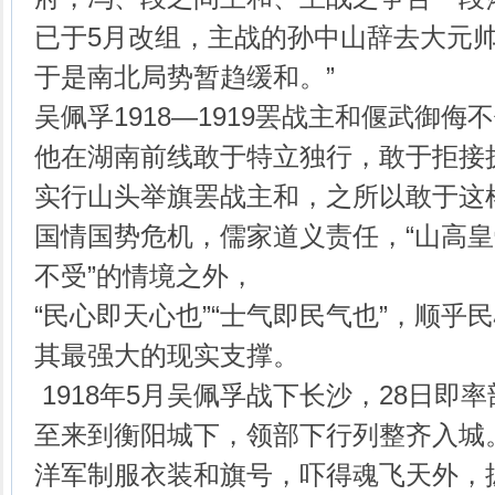
已于5月改组，主战的孙中山辞去大元
于是南北局势暂趋缓和。”
吴佩孚1918—1919罢战主和偃武御
他在湖南前线敢于特立独行，敢于拒接
实行山头举旗罢战主和，之所以敢于这
国情国势危机，儒家道义责任，“山高皇
不受”的情境之外，
“民心即天心也”“士气即民气也”，顺乎
其最强大的现实支撑。
1918年5月吴佩孚战下长沙，28日即率
至来到衡阳城下，领部下行列整齐入城
洋军制服衣装和旗号，吓得魂飞天外，