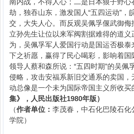
南内战，不得人心；二是日本狼子野心在
劫，独吞山东，激发国人“五四运动”，
交，大失人心。而反观吴佩孚偃武御侮
立孙先生让位以来军阀割据难得的道义
为，吴佩孚军人爱国行动是国运否极泰
下之祈愿，赢得了民心喝彩，影响着国
领导人蔡和森所说：“五四时期”的吴佩
侵略，攻击安福系新旧交通系的卖国，
动总像是一个未为国际帝国主义所收买
集》，人民出版社
1980
年版）
（
作者单位：
李茂春，中石化巴陵石化
学院）