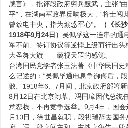
感言》，批评段政府穷兵黩武，主张“
平”，在湖南军政界反响极大，“将士阅此
曾致电中央，指为煽惑军心”。
（《长沙
1918
年
9
月
24
日）
吴佩孚这一连串的通
军不前、签订协议等逆悖上级而行出头
大圣舞大旗——藐视天罡的感觉。
台湾国民党学者张玉法著《中华民国史
么记述的：“吴佩孚通电息争御侮后，
败。1918年6、7月间，北京政府部署
8月12日在北京闭幕。冯国璋因代总统
意恋栈，不再竞争选举。9月4日，国会
月10日，徐世昌就职，段祺瑞辞去国
府，冯、段之间主和、主战之争告一段