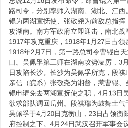
总统12月16日发布命令，命曹锟为第
路司令，分别率师入湖南、湖北、江西。1
锟为两湖宣抚使、张敬尧为前敌总指挥
攻湖南。南方军政府立即迎击，南北战
1917年攻克重庆，1918年1月27日占
1918年2月7日，第一路总司令曹锟自
口。吴佩孚第三师在湖南攻势凌厉，3月1
日攻陷长沙。长沙为吴佩孚所克，段祺瑞
亲信（皖系）张敬尧为湘督，惹曹锟、
锟电请免去两湖宣抚使之职，4月13日
欲求部队调回岳州。段祺瑞为鼓舞士气
吴佩孚于4月20日克衡山，23日占领
府控制之下。4月24日武汉召开军事会