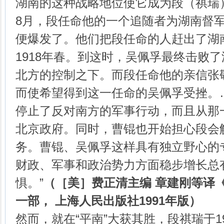
湖南的这种战略地位使它成为段（祺瑞）
8月，段任命他的一个追随者为湖南督
便爆发了。他们把段任命的人赶出了湖
1918年春。到这时，吴佩孚最终击败
北方的控制之下。而段任命他的亲信张
而使希望得到这一任命的吴佩孚受挫。
停止了反对南方的军事行动，而且从那
北京政府。同时，曹锟也开始担心段会
务。曹锟、吴佩孚这样具有独立野心的
财政、军事和政治势力方面稳步增长总
惧。”
（［美］费正清主编
章建刚等译
一部，
上海人民出版社
1991
年版
）
然而，就在“平南”大获其胜，段祺瑞于19