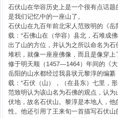
石伏山在华容历史上是一个很有点话题
是我们记忆中的一座山了。
石伏山在九百年前北宋人范致明的《岳
载：“石佛山在（华容）县北，石堆成佛
出了山的方位，并认为之所以命名为石
堆积，就像一座座佛像，而且是像穿上
修于明天顺（1457—1464）年间的
岳阳的山水都经过我县状元黎淳的编纂
载：“石伏（山），（在县东）七里，形
范致明认为该山名为石佛的观点，认为
伏地，故名石伏山。黎淳是本地人，他
性。他还引用了王来旬一首描写石伏山