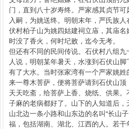
门，直到八十岁寿终。严家感其贞节可
入嗣，为姚送终。明朝末年，严氏族人
伏村柏子山为姚四姑建祠立庙，其庙名
时没了香火，何时圮败，迄今无考。
但还有不同的民间传说。石伏村八组九
人说，明朝某年暑天，水涨到石伏山脚
有了大水。当时张家湾有一个严家姚姓
来一尊木菩萨，便将菩萨请到石伏山顶
天天吃斋，给菩萨上香、烧纸、供果。
子麻的老病都好了。山下的人知道后，
山北边一条小路和山东边的名叫“长山子
福，包括湖南、湖北、江西的人。若干