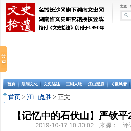
文章
|
首页
湖湘文化
文史述往
三湘人物
江山览胜
民俗风情
首页
>
江山览胜
> 正文
【记忆中的石伏山】严钦平20
2019-10-17 10:30:02 来源： 