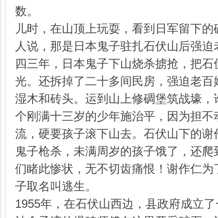
数。
儿时，在山顶上玩耍，看到日军留下的
人说，那是日本鬼子驻扎石伏山后强迫
四三年，日本鬼子下山烧杀掳抢，把石
光。还拆掉了二十多间民房，强迫老百
湿木和砖头。运到山上修碉堡筑战壕，
个刚满十三岁的少年施治平，因为担不
流，硬要孩子滚下山去。石伏山下的谢
鬼子枪杀，未满周岁的孩子饿了，还爬
们睹此惨状，无不切齿痛恨！谢作仁为
子取名叫逃生。
1955年，在石伏山西边，县政府成立