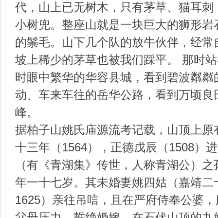
代，山上已无树木，只有茅草、猫耳刺
小树兜。整座山就是一块巨大的狮形岩
的鬃毛。山下几个队的放牛伙伴，经常
坡上稀少的茅草也被我们踩平。 那时
时眼中繁华的华容县城，看到碧波粼粼
动、车来车往的岳华公路，看到万顷良
峰。
据柏子山姚氏庙源流考记载，山顶上原
十三年（1564），正德戊辰（1508
（有《青湖集》传世，人称青湖公）之
年一十七岁。其未婚妻姚四姑（嘉靖二十
1625）亲往吊唁，且在严府侍奉公婆
父母压力，誓绝婚嫁，在石伏山顶的九