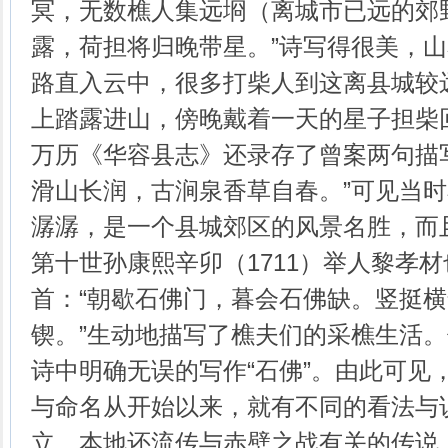
冥，无数樵人集远埛（离城市已远的郊
露，荷担将归晚带星。”诗写得很美，
路直入云中，很多打柴人到这离县城较
上踏露进山，傍晚戴着一天的星子担柴
万历《华容县志》还录存了曾案两句描
滑山长润，古涧泉香草自春。”可见当
潺潺，是一个县城郊区的风景名胜，而
第十世孙康熙辛卯（1711）举人黎孝
首：“朝歇石佛门，暮会石佛缺。竖挺
锲。”生动地描写了樵夫们的采樵生活
诗中明确无误的写作“石佛”。由此可见，
与命名从开始以来，就有不同的看法与
立。本地还流传与赤壁之战有关的传说