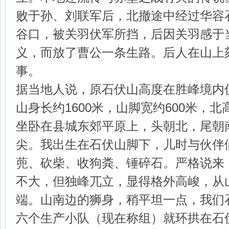
败于孙、刘联军后，北撤途中经过华容
谷口，被关羽伏军所挡，后因关羽感于
义，而放了曹公一条生路。后人在山上
事。
据当地人说，原石伏山高度在胜峰境内
山身长约1600米，山脚宽约600米，
坐卧在县城东郊平原上，头朝北，尾朝
尖。我出生在石伏山脚下，儿时与伙伴
蔸、砍柴、收狗粪、锤碎石。严格说来
不大，但独峰兀立，显得格外高峻，从
端。山南边的狮身，稍平坦一点，我们
六个生产小队（现在称组）就环拱在石