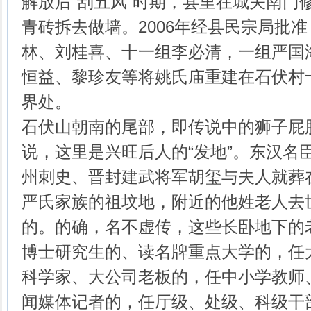
解放后“刮五风”时期，县里在城关南门
青砖拆去做墙。2006年经县民宗局批
林、刘桂喜、十一组李必清，一组严国
恒益、黎珍友等将姚氏庙重建在石伏村
界处。
石伏山朝南的尾部，即传说中的狮子屁
说，这里是兴旺后人的“发地”。东汉名
州刺史、晋封建武将军胡玺与夫人就葬
严氏家族的祖坟地，附近的他姓老人去
的。的确，名不虚传，这些长卧地下的
博士研究生的、读名牌重点大学的，任
科学家、大公司老板的，任中小学教师
闻媒体记者的，任厅级、处级、科级干