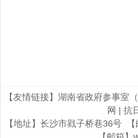
【友情链接】
湖南省政府参事室
网
|
抗
【地址】长沙市戥子桥巷36号 【邮编】
【邮箱】ws