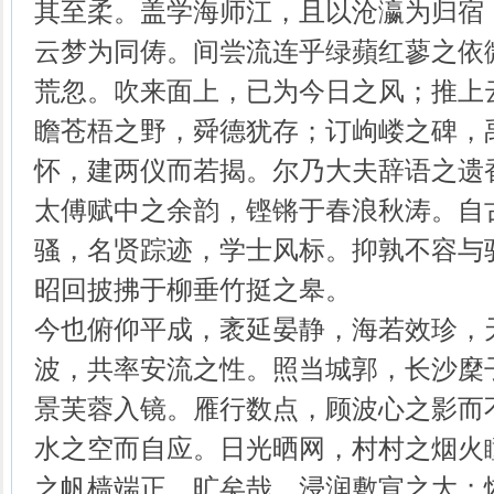
其至柔。盖学海师江，且以沧瀛为归宿
云梦为同俦。间尝流连乎绿蘋红蓼之依
荒忽。吹来面上，已为今日之风；推上
瞻苍梧之野，舜德犹存；订岣嵝之碑，
怀，建两仪而若揭。尔乃大夫辞语之遗
太傅赋中之余韵，铿锵于春浪秋涛。自
骚，名贤踪迹，学士风标。抑孰不容与
昭回披拂于柳垂竹挺之皋。
今也俯仰平成，袤延晏静，海若效珍，
波，共率安流之性。照当城郭，长沙穈
景芙蓉入镜。雁行数点，顾波心之影而
水之空而自应。日光晒网，村村之烟火
之帆樯端正。旷矣哉，浸润敷宣之大；