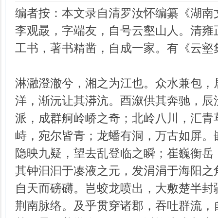
编者按：本文录自清罗汝怀编纂《湖南
李观晸，字端友，自号云壑山人。清雍
工书，著书精凿，自成一家。有《云壑
淋瀜澄澈兮，湘之为江也。众水兼包，
洋，渐沅让其漭沆。酉溆供其奔驰，辰
派，成群舸岭峤之奇；北岭八川，汇青
峙，宛尔皆青；龙蟠有洞，万古如屏。
隐映九疑，望去乱登临之瞬；崔巍衡岳
其钟汩汩于凑液之元，发涓涓于海阳之
自天而磅礴。岂蛟龙喷出，大敷楚半封
荆南脉络。及乎贯穿诸郡，吞吐群流，