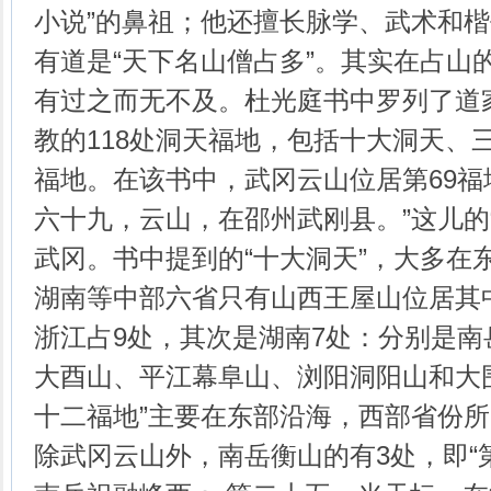
小说”的鼻祖；他还擅长脉学、武术和
有道是“天下名山僧占多”。其实在占山
有过之而无不及。杜光庭书中罗列了道家
教的118处洞天福地，包括十大洞天、
福地。在该书中，武冈云山位居第69福
六十九，云山，在邵州武刚县。”这儿的
武冈。书中提到的“十大洞天”，大多在
湖南等中部六省只有山西王屋山位居其中
浙江占9处，其次是湖南7处：分别是
大酉山、平江幕阜山、浏阳洞阳山和大
十二福地”主要在东部沿海，西部省份所
除武冈云山外，南岳衡山的有3处，即“