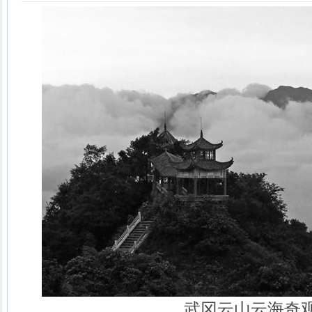
武冈云山云海奇