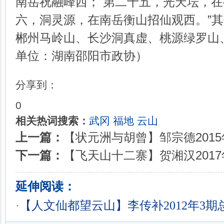
南岳祝融峰西； 第二十五，光天坛，
六，洞灵源，在南岳衡山招仙观西。”其
郴州马岭山、长沙洞真虚、桃源绿罗山
单位：湖南邵阳市政协）
分享到：
0
相关热词搜索：
武冈
福地
云山
上一篇：
【状元洲与胡曾】邹宗德2015
下一篇：
【飞天山十二寨】贺湘汉2017年
延伸阅读：
·
【人文仙都望云山】李传补2012年3期总