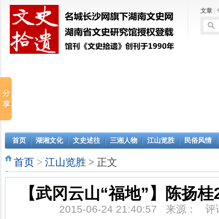
文章
|
首页
湖湘文化
文史述往
三湘人物
江山览胜
民俗风情
首页
>
江山览胜
> 正文
【武冈云山“福地”】陈扬桂20
2015-06-24 21:40:57 来源： 