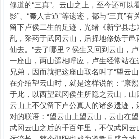
修道的“三真”。云山之上，至今还可以看
影”、“秦人古道”等遗迹，都与“三真”
留下卢侯二生的足迹，光绪《新宁县志
乱，采药于武冈云山，后择地修炼于邑
仙去。”去了哪里？侯生又回到云山，
一座山，两山遥相呼应，卢生经常站在
兄弟，因而就把这座山取名叫了“望云山
在介绍望云山时，就是这样说的：“康
于此，以西望武冈侯生所隐之云山，山
云山上不仅留下卢公真人的诸多遗迹，
对的联语：“望云山上望云山，云山在望
武冈云山之后的千百年里，不仅武冈云
远流长，整个邵阳也成为道教昌盛之地