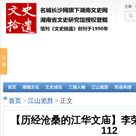
文章
|
首页
湖湘文化
文史述往
三湘人物
江山览胜
民俗风情
首页
>
江山览胜
> 正文
【历经沧桑的江华文庙】李荣
112