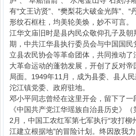
庐”、“草船借箭”、“水淹金山寺”石刻
有“文王访贤”、“樊梨花大破金光阵”、
形纹石框柱，均美轮美焕，妙不可言。
江华文庙旧时是县内民众敬仰孔子及朝
期，中共江华县执行委员会与中国国民
立县农民协会等革命团体，共同推动了
大革命运动的蓬勃发展，开创了反对帝
局面。1949年11月，成为县委、县人
沱江镇党委、政府驻地。
邓小平同志曾经在这里开会，留下了一
《中国共产党江华瑶族自治县历史》（第
2月，中国工农红军第七军执行“攻打柳
江建立根据地”的冒险计划。终因敌我