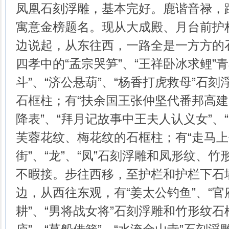
凤凰石刻浮雕，基本完好。鹿谐音禄，
寓意金榜题名。现从大成殿、月台前护
边说起，从东往西，一路全是一方方的
四孝中的“孟宗哭笋”、“王祥卧冰求鲤”
斗”、“济公悬葫”、“杨香打虎救母”石
石框柱；有“扶余国王张仲坚代番邦高
降表”、“拜月记故事中王夫人认义女”、
芙蓉花纹、梅花纹的石框柱；有“走马上
街”、“龙”、“凤”石刻浮雕和凤形纹、
不暇接。步往西移，至护栏和护栏下石
边，从西往东观，有“姜太公钓鱼”、“
耕”、“男将战女将”石刻浮雕和竹形纹石