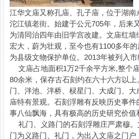
江华文庙又称孔庙、孔子庙，位于湖南
沱江镇老街。始建于公元705年，后来
为清同治四年由旧学宫改建。文庙红墙
宏大，蔚为壮观，至今也有1100多年的历
为县级文物保护单位。2013年被列入
文庙占地面积1万2千余平方米,整个庙
80余米，保存古石刻约在六十六方以
门、泮池、泮桥、棂星门、大成门、大
庙特有景观。石刻浮雕有反映历史事件
事八仙飘海，具有极高的历史研究价值
礼门、义路门的石刻浮雕庄严肃穆。
门为义路门、礼门，为出入文庙之门户