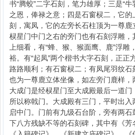
书“腾蛟”二字石刻，笔力雄厚；三是“牛
之恩，俸禄之意；四是石窗棂二，它的上
刻，寓凤，它的左旁长石柱顶为一尊鹿
棂星门中门之右的旁门也有石刻浮雕，
上细看，有“蜂、猴、猴面鹰、鹿”浮雕
裕。有“起凤”两个楷书大字石刻，正正方
路路顺利；有石窗棂二；有凤尾羽纹石
也为一尊鹿立体坐像，如左旁门鹿样，
大成门是经棂星门至大成殿最后一道门
所以称戟门。大成殿有三门，平时出入
启中门。门前有九级石台阶，旁有两石
下八方残缺不等的石刻碑，其中有《芳
《入籍碑记》、《新建文庙碑记》、《