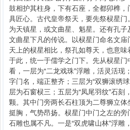
鼓相护其柱身，下有石座，全都卯榫，
具匠心。古代皇帝祭天，要先祭棂星门
为天镇星，或文曲星、魁星。还有孔子
文曲星下凡的传说。以棂星门命名文庙
天上的棂星相比，祭孔如尊天，也意味
于此，统一于儒学之门下。先从棂星门
看，一层为“二龙戏珠”浮雕，活灵活现；
字门名，端正整齐；三层为“双狮滚绣球
层为石窗棂三；五层为“凤尾羽纹”石刻
颗。其中门旁两长石柱顶为二尊狮立体
挺胸，气势昂扬。棂星门中门之左的旁
石雕也属不凡。一是“双虎啸山林”浮雕