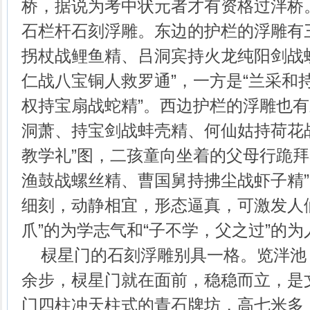
桥，据说为考中状元者才有资格过泮桥
石栏杆石刻浮雕。东边的护栏的浮雕有
拐杖战鲤鱼精、吕洞宾持火龙纯阳剑战螃
仁战八宝铜人救罗通”，一方是“兰采和
权持宝扇战蛇精”。西边护栏的浮雕也有
洞萧、持宝剑战蚌壳精、何仙姑持荷花战
教学礼”图，二孩童向坐着的父母行跪拜
渔鼓战螺丝精、曹国舅持拂尘战虾子精
细刻，动静相宜，形态逼真，可激发人
爪”的为学志气和“子不学，父之过”的
棂星门的石刻浮雕别具一格。览泮池
余步，棂星门就在面前，稳稳而立，是
门四柱冲天柱式的青石牌坊，高七米多