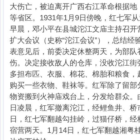
大伤亡，被迫离开广西右江革命根据地
等省区。1931年1月9日傍晚，红七军
早晨，邓小平在县城沱江文庙主持召开
扩大会议（史称“沱江会议”），总结经
表意见后，前委决定休整两天，为部队
伤。决定接收敌人的仓库，没收沱江街张
多担布匹、衣服、棉花、棉胎和粮食，
购买一些衣物、鞋袜等。红军除了留部
物资搬到火神庙戏台上，分发给群众。由
日凌晨，红军撤离沱江，经鲤鱼井、桥市
日，红七军翻越勾挂岭，过猫仔桥，经
宿营两天。1月14日，红七军翻越湘粤