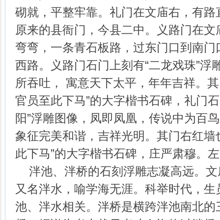
砌就，平整牢靠。礼门在文庙右，有路
原来的县衙门，今县二中。义路门在文
弯弯，一条青石板路，过东门口到南门
西路。义路门石门上刻有“二龙戏珠”浮
所吞吐， 寓意天下太平，年年吉祥。其
官员至此下马”的大字楷书石碑，礼门石
阳”浮雕图像，凤即凤凰，传说中为百
象征完美和谐，吉祥光明。其门右红墙
此下马”的大字楷书石碑，庄严肃穆。
泮池、泮桥的石刻浮雕志凝高远。文
又名泮水，喻学海无涯。科举时代，生
池、泮水相关。泮桥是横跨泮池南北的