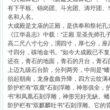
有下平栎、锦岗团、斗光团、涛圩团、
名和人名。
大成殿是文庙的正殿，是供奉和祭祀孔
《江华县志》中载：“正殿 至圣先师孔
高二尺八寸七分，濶四寸，厚七分，座
寸四分，硃地金书。”如今大成殿已不
还在，青石的地面，青石的月台，青石
上迈九级石台阶，分列两旁，中间是“蟠
抬起朝南，龙身盘曲升降，四方云纹满
阶护栏有“双鹿”石刻浮雕，神形俱全，
书”和凤凰石刻浮雕，神形完好无缺。
阶护栏有“双麒麟吐书”石刻浮雕。它的背