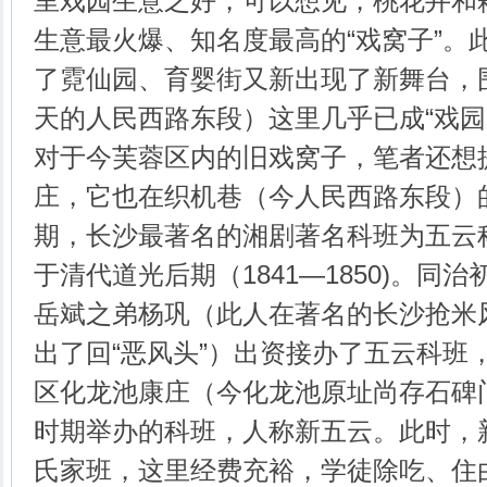
里戏园生意之好，可以想见，桃花井和
生意最火爆、知名度最高的“戏窝子”。
了霓仙园、育婴街又新出现了新舞台，
天的人民西路东段）这里几乎已成“戏园
对于今芙蓉区内的旧戏窝子，笔者还想
庄，它也在织机巷（今人民西路东段）
期，长沙最著名的湘剧著名科班为五云
于清代道光后期（1841—1850)。同
岳斌之弟杨巩（此人在著名的长沙抢米
出了回“恶风头”）出资接办了五云科班
区化龙池康庄（今化龙池原址尚存石碑
时期举办的科班，人称新五云。此时，
氏家班，这里经费充裕，学徒除吃、住