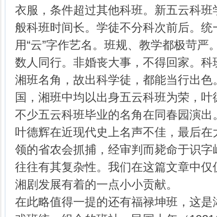
衣服，条件超过其他科班。新五云科班
般科班时间长。学徒不分科次前后。统
用“云”字作艺名。班规、教学都极苛严
数人同行。非婚丧大事，不得回家。科
湘班名角，故出科学徒，都能当行出色
国，湘班中均以出身五云科班为荣，叶
不少五云科班毕业的名角在同春园演出
叶德辉在近现代史上名声不佳，最后在
领的省农会抓捕，经审判而毙命于识字
往往有其复杂性。我们在这篇文章中仅
湘剧发展有着的一点小小贡献。
在此略值得一提的还有福禄坤班，这是