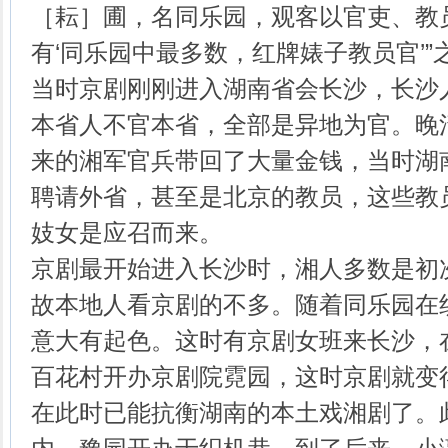
［耘］圃，名同乐园，观客以官吏、教
有‘同乐园中最多数，红牌婊子教员官’”
当时京剧刚刚进入湖南省会长沙，长沙
本省人不官本省，全部是异地为官。晚
来的湘军官兵带回了大量金钱，当时湖
聘请外省，甚至是北京的教员，这些教
妓女是应召而来。
京剧最开始进入长沙时，湘人多数是初
故本地人看京剧的不多。随着同乐园在
意大有起色。这时有京剧女班来长沙，
百花村开办京剧院霓园，这时京剧就变
在此时已能抗衡湖南的本土戏湘剧了。