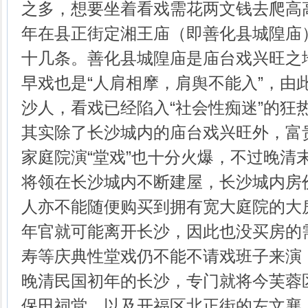
之多，想要坐着看戏需花两文钱去爬高
年在县正街定湘王庙（即善化县城隍庙
十几条。善化县城隍庙是庙台戏兴旺之
早戏也是“人肩相摩，肩舆不能入”，由
沙人，看戏已经陷入“社会性痴迷”的狂
其实除了长沙城内的庙台戏兴旺外，富
家庭院演“堂戏”也十分火爆，不过晚清
将领在长沙城内不断建屋，长沙城内房
人亦不能随便购买到拥有宽大庭院的大
年官就可能离开长沙，因此也没买房的
寿等庆典性堂戏仍不能不请戏班子来演
晚清民国初年的长沙，专门就将今芙蓉
保田祠堂，以及开福区北正街的左文襄