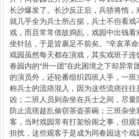
长沙爆发了。长沙反正后，兵骄将惰，
就几乎全为兵士所占据，兵士不但看戏
戏，而且常常借故捣乱，戏园中出钱看
坐针毡，于是皆裹足不前矣。”辛亥革
戏园虽然每天都在演戏，其实戏班子连
春园内的“卅一团”在此困境之下却异常
的演员外，还轮番组织四班人手，一班
称兵士的流痞混入，因为这些流痞往往
凶；二班人员则杂坐在兵士之间，尽量
防止流痞趁乱偷窃茶壶茶碗；三班杂坐
客，当时戏园常有打架纷闹之事，但观
担扰，这些观客于是成为同春园这个戏