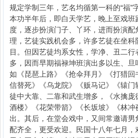
规定学制三年，艺名均循第一科的“福”
本功半年后，即白天学艺，晚上至戏班
度，逐步扮演门子、丫环，进而扮演配
理，艺徒实践机会多，许多艺徒在坐科
目。但因艺徒均系女性，学净、丑二行
多，因而早期福禄坤班演出多以生、旦
如《琵琶上路》《抢伞拜月》《打猎回
信替死》《乌龙院》《贩马记》《辕门
徒中大靠、二靠和武生增多，《水擒庞
酒楼》《花荣带箭》《长坂坡》《林冲
出。其后，在堂会戏中，又间常邀请男
配齐全，更受欢迎。民国十八年七月，