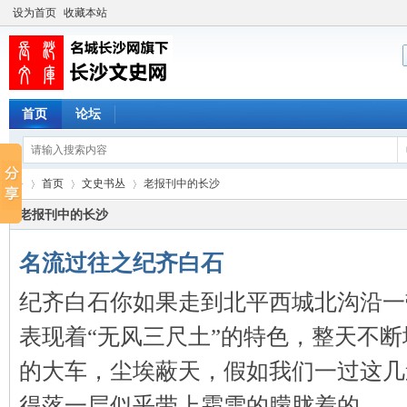
设为首页
收藏本站
首页
论坛
首页
文史书丛
老报刊中的长沙
老报刊中的长沙
名流过往之纪齐白石
长
›
›
›
纪齐白石你如果走到北平西城北沟沿一
表现着“无风三尺土”的特色，整天不
的大车，尘埃蔽天，假如我们一过这几
得落一层似乎带上霜雪的朦胧着的 ...