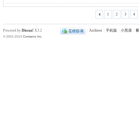
1
2
3
4
站
Powered by
Discuz!
X3.2
|
Archiver
|
手机版
|
小黑屋
|
长
© 2001-2013
Comsenz Inc.