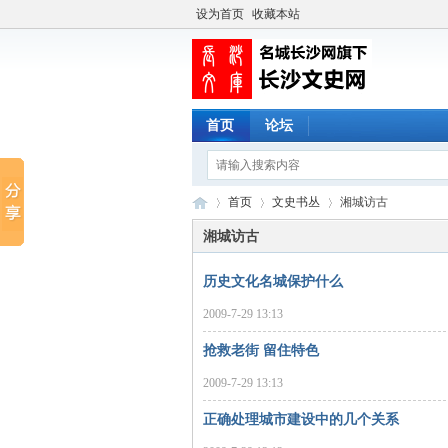
设为首页
收藏本站
首页
论坛
首页
文史书丛
湘城访古
湘城访古
历史文化名城保护什么
长
›
›
›
2009-7-29 13:13
抢救老街 留住特色
2009-7-29 13:13
正确处理城市建设中的几个关系