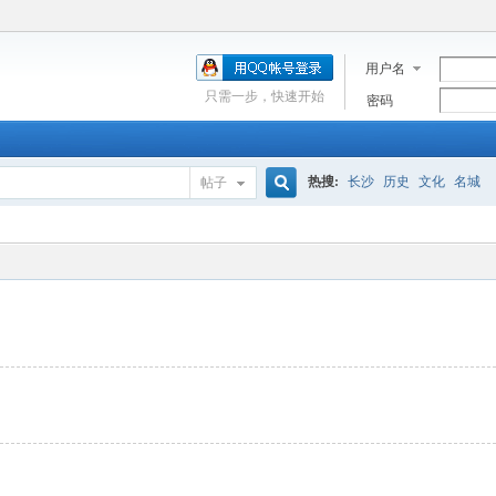
用户名
只需一步，快速开始
密码
热搜:
长沙
历史
文化
名城
帖子
搜
索