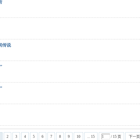
街
间传说
”
”
2
3
4
5
6
7
8
9
10
... 15
/ 15 页
下一页