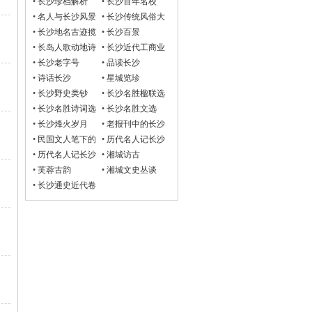
•
长沙珍档解析
•
长沙百年名校
•
名人与长沙风景
•
长沙传统风俗大
观
•
长沙地名古迹揽
•
长沙百景
胜
•
长岛人歌动地诗
•
长沙近代工商业
•
长沙老字号
•
品读长沙
•
诗话长沙
•
星城览珍
•
长沙野史类钞
•
长沙名胜楹联选
•
长沙名胜诗词选
•
长沙名胜文选
•
长沙烽火岁月
•
老报刊中的长沙
•
民国文人笔下的
•
历代名人记长沙
长沙
诗词选
•
历代名人记长沙
•
湘城访古
文选
•
芙蓉古韵
•
湘城文史丛谈
•
长沙通史近代卷