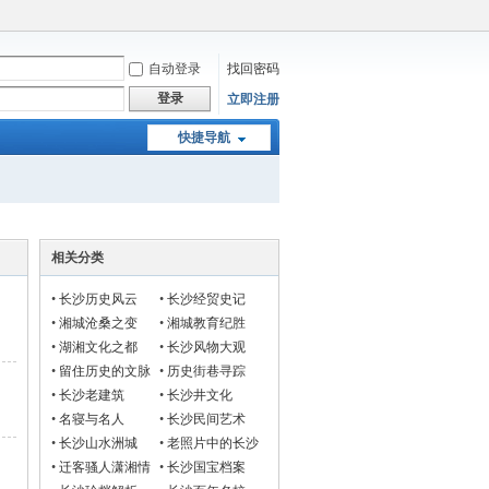
自动登录
找回密码
登录
立即注册
快捷导航
相关分类
•
长沙历史风云
•
长沙经贸史记
•
湘城沧桑之变
•
湘城教育纪胜
•
湖湘文化之都
•
长沙风物大观
•
留住历史的文脉
•
历史街巷寻踪
•
长沙老建筑
•
长沙井文化
•
名寝与名人
•
长沙民间艺术
•
长沙山水洲城
•
老照片中的长沙
•
迁客骚人潇湘情
•
长沙国宝档案