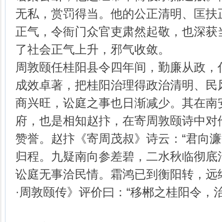
无私，赏罚得当。他的公正清明、匡扶
正气，令衙门众官吏肃然起敬，也深获
了社会正气上升，邪气收敛。
周敦颐任桂阳县令四年间，勤廉从政，
成效卓著，把桂阳治理得政治清明、民
商兴旺，讼庭之事也日渐减少。其在南
府，也是相知赵抃，在寄周敦颐诗中对
赞誉。赵抃《寄周茂叔》诗云：“君向
归程。九疑南向参差碧，二水秋临彻底
讼庭无事洽民情。霜鸿已到衡阳转，远
·周敦颐传》评价曰：“移郴之桂阳令，