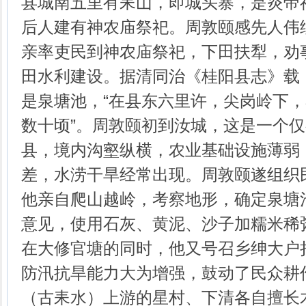
县城南五里有耒山，即城头寨，是炎帝
后人建有神农庙祭祀。周敦颐感先人伟
亲率吏民到神农庙祭祀，下田扶犁，劝
田水利建设。据清同治《桂阳县志》载
是泉塘池，“在县东六里许，尖岗岭下
数十顷”。周敦颐初到汝城，这是一个
县，境内沟壑纵横，农业基础设施薄弱
差，水涝干旱经常出现。周敦颐遂组织
他亲自爬山越岭，考察地形，确定泉塘
意见，使用石灰、黄泥、沙子加糯米稀
在大修官塘的同时，他又号召乡绅大户
防汛抗旱能力大为增强，鼓动了民众耕
（古耒水）上游的星村、下清各自擅长