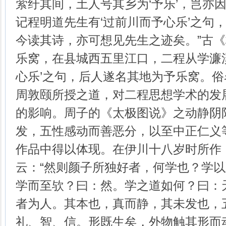
萦纡其间，土人号其乡为‘予乐’，岂亦
记程明道先生有‘过前川而予心乐’之句
今读其诗，亦可想见先生之迹矣。”古《
乐窝，在县城西五里江口，二程从学濂
心乐’之句，后人遂名其地为予乐窝。俗名
周敦颐所授之道，对二程思想学术的发
的影响。周子的《太极图说》之动静阴
发，五性感动而善恶分，以至中正仁义
作品中得以体现。在伊川十八岁时所作
云：“然则颜子所独好者，何学也？学
学而至欤？曰：然。学之道如何？曰：
者为人。其本也，真而静，其未发也，
礼、智、信。形既生矣，外物触其形而