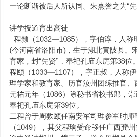
一论断渐被后人所认同。朱熹誉之为“先觉
讲学授道育出高徒
程颢（1032—1085），字伯淳，人
(今河南省洛阳市)，生于湖北黄陂县。
育家，封“先贤”，奉祀孔庙东庑第38位
程颐（1033—1107），字正叔，人
理学家和教育家。历官汝州团练推官、
元祐元年（1086）除秘书省校书郎，崇
奉祀孔庙东庑第39位。
二程曾于周敦颐任南安军司理参军时师
（1049），其父程珦受命移任广西龚