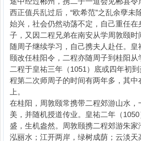
途中经过郴州，携二子一道会见郴县令
西正值兵乱过后，“欧希范”之乱余孽未
始兴，社会仍然动荡不定，自己重任在
子，又因二程兄弟在南安从学周敦颐时
随周子继续学习，自己携夫人赴任。皇祐
颐改任桂阳令，二程亦随周子到桂阳从
二程于皇祐三年（1051）底或四年初
程第二次师周子的时间有两年多，其中
上。
在桂阳，周敦颐常携带二程郊游山水，
美，并随机授道传业。皇祐二年（105
盛，生机盎然。周敦颐携二程郊游朱家
泓丽水；江开两岸，绿树成荫；云淡天