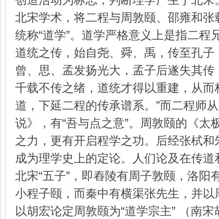
北宋学术，将二程与周敦颐、邵雍和张
统称“道学”。道学严格意义上是指二程
道统之传，始自尧、舜、禹，传至孔子
曾、思、孟发扬光大，孟子后遂失其传
千载不传之绪，道统才得以重建，从而
道，下延二程的传承谱系。”而二程师
说》，有“吾与点之意”。周敦颐的《太
之力，更有开启程学之功。后经张栻和
成为理学史上的定论。人们论及在传道
北宋“五子”，即舂陵有周子敦颐，洛阳
小程子颐，而秦中有横渠张先生，并以
以胡宏论定周敦颐为“道学宗主” （南