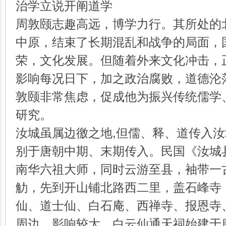
治学立说开阐道学
周敦颐志趣高远，博学力行。其所处的
中原，结束了长期混乱和战争的局面，
荣，文化发展。但随着外来文化冲击，
影响每况日下，加之政治腐败，道德沦
敦颐非常焦虑，促成他为振兴传统儒学
研究。
汝城虽属边徼之地,但儒、释、道传入
别于唐朝中期、末期传入。民国《汝城
南华六祖大师，同时云游至县，袖带一
觔，先到开山铺北路西二里，盖石峰寺
仙、道士仙、白石庵、西禅寺、报恩寺
周边，影响较大。白云仙通天祠始建于