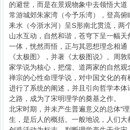
的避世，而是在景观物象中去领悟大道
常游城郊朱家湾（今予乐湾），登高俯
耒水（今浙水河）呈S形南北贯流，两
山水互动，自然和谐，苍穹下呈一幅天
一体，恍然而悟，正与其思想理念相通
《太极图》，并著《太极图说》。周敦
家学说为核心，把儒、道两家的自然观
禅宗的心性命理学说，对中国文化的有
进行了系统的阐述，并且引向哲学本体
之路，成为了宋明理学的奠基之作。
北宋时期，并未产生普遍意义的总体“理学
生，是后人的概括。一般地说，人们大都
创造活动为标志，判断理学产生于北宋