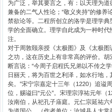
为广泛，举其要言之，有：以天理为道
兼备的二气人性论；“敬义夹持”的修养论
禁欲论等。二程所创立的洛学是理学典
学的全面确立。理学自此成为一种时代
注。
对于周敦颐亲授《太极图》及《太极图
之功，这在历史上有非常高的评价。胡
断言说：“今周子启程氏兄弟以不传之
日丽天，将为百世之利泽，如水行地，
矣。”宋宁宗嘉定十三年（1220）追谥
位，赐谥曰“元公”。宋理宗淳祐元年（1
汝南伯，从祀孔子庙庭。元仁宗延祐六年
为道国公。（作者单位：汝城县人大常