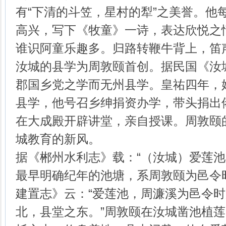
有“下清的斗笠，星村的犁”之美誉。他
高兴，写下《牧童》一诗，表达欣悦之
谁识阿童乐趣多。归路转鞭牛背上，笛
汝城的县学为周敦颐首创。据民国《汝
郡国乡党之学而无州县学。皇祐四年，
县学，他号召乡绅捐资办学，带头捐出
在大成殿开辟讲堂，亲自授课。周敦颐
城教育的新风。
据《郴州水利志》载：“（汝城）爱莲
最早明确纪年的池塘，系周敦颐为邑令时
建置志》云：“爱莲池，周濂溪为邑令
北，县堂之东。”周敦颐在汝城凿池植