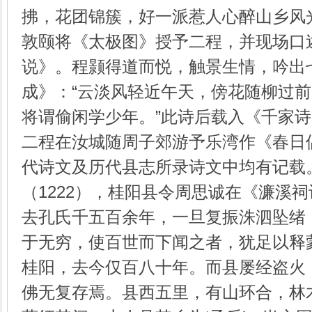
拂，花团锦簇，好一派惹人心醉山乡风
敦颐将《太极图》授予二程，并现场口
说》。程颢得道而悦，触景生情，吟出
成》：“云淡风轻近午天，傍花随柳过
将谓偷闲学少年。”此诗后载入《千家
二程在汝城随周子郊游予乐湾作《春日
代诗文及历代县志所录诗文中均有记载
（1222），桂阳县令周思诚在《濂溪祠
去孔氏千五百余年，一旦复振洙泗坠绪
于无穷，使百世而下闻之者，犹足以释
桂阳，去今仅百八十年。而县屡经盗火
佛无复存焉。县西五里，有山环合，林