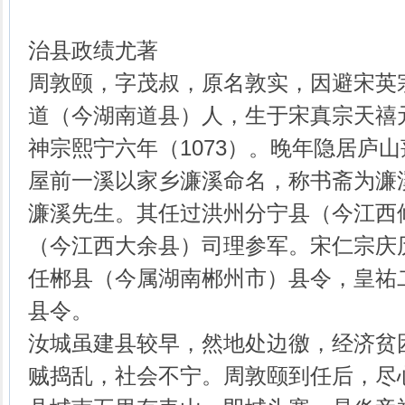
治县政绩尤著
周敦颐，字茂叔，原名敦实，因避宋英
道（今湖南道县）人，生于宋真宗天禧元
神宗熙宁六年（1073）。晚年隐居庐
屋前一溪以家乡濂溪命名，称书斋为濂
濂溪先生。其任过洪州分宁县（今江西
（今江西大余县）司理参军。宋仁宗庆历
任郴县（今属湖南郴州市）县令，皇祐二
县令。
汝城虽建县较早，然地处边徼，经济贫
贼捣乱，社会不宁。周敦颐到任后，尽