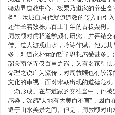
赣边界道教中心。板栗乃道家的养生食
树”。汝城自唐代就随道教的传入而引
还生长着数株几百上千年的古板栗树。
周敦颐对儒释道学颇有研究，并喜结交
僧、道人游观山水，吟诗作赋。他尤其
多，对道家朴素的哲学思想感受甚多。
韶关南华寺仅百里之遥，又有名家引佛
命理之说广为流传，对周敦颐也有较深
文化的审视，面对宋朝出现的道德危机
日渐形成。在与道家的交往当中，他被
感染，深感“天地有大美而不言”，因而
返于山水美景之间。但是，周敦颐对山