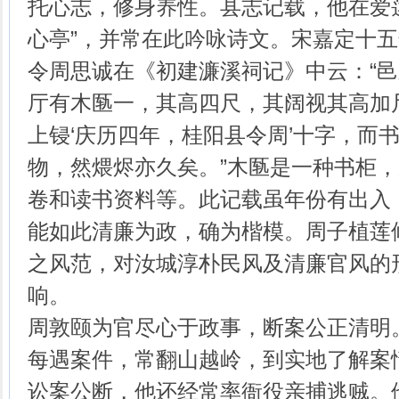
托心志，修身养性。县志记载，他在爱
心亭”，并常在此吟咏诗文。宋嘉定十五年
令周思诚在《初建濂溪祠记》中云：“
厅有木匦一，其高四尺，其阔视其高加
上锓‘庆历四年，桂阳县令周’十字，而
物，然煨烬亦久矣。”木匦是一种书柜
卷和读书资料等。此记载虽年份有出入
能如此清廉为政，确为楷模。周子植莲
之风范，对汝城淳朴民风及清廉官风的
响。
周敦颐为官尽心于政事，断案公正清明
每遇案件，常翻山越岭，到实地了解案
讼案公断，他还经常率衙役亲捕逃贼。