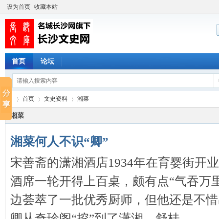
设为首页
收藏本站
首页
论坛
首页
文史资料
湘菜
湘菜
湘菜何人不识“卿”
长
›
›
›
宋善斋的潇湘酒店1934年在育婴街开
酒席一轮开得上百桌，颇有点“气吞万
边荟萃了一批优秀厨师，但他还是不惜
卿从奇珍阁“挖”到了潇湘。舒桂 ...