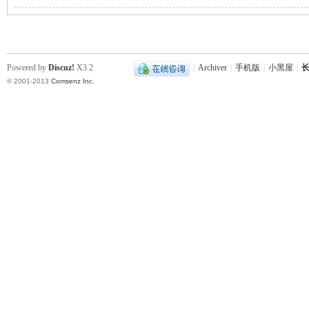
站
Powered by
Discuz!
X3.2
|
Archiver
|
手机版
|
小黑屋
|
长
© 2001-2013
Comsenz Inc.