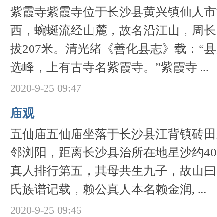
紫霞寺紫霞寺位于长沙县黄兴镇仙人市
西，蜿蜒流经山麓，故名沿江山，周长2
拔207米。清光绪《善化县志》载：“
下
选峰，上有古寺名紫霞寺。”紫霞寺 ...
2020-9-25 09:47
庙观
五仙庙五仙庙坐落于长沙县江背镇砖田
分
邻浏阳，距离长沙县治所在地星沙约4
真人排行第五，其母共生九子，故山曰
氏族谱记载，赖公真人本名赖金润, ...
2020-9-25 09:46