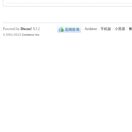
站
Powered by
Discuz!
X3.2
|
Archiver
|
手机版
|
小黑屋
|
长
© 2001-2013
Comsenz Inc.