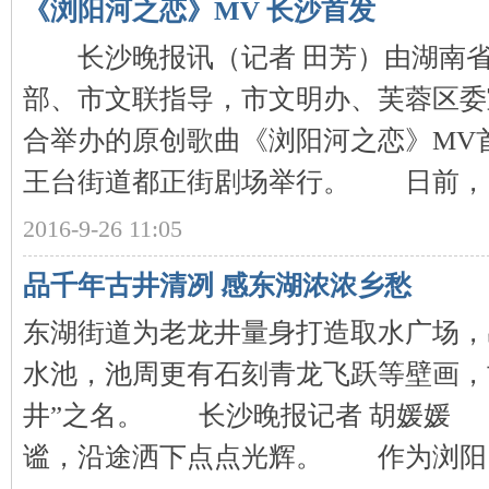
《浏阳河之恋》MV 长沙首发
长沙晚报讯（记者 田芳）由湖南省
部、市文联指导，市文明办、芙蓉区委
史
合举办的原创歌曲《浏阳河之恋》MV
王台街道都正街剧场举行。 日前， ..
2016-9-26 11:05
品千年古井清冽 感东湖浓浓乡愁
网
东湖街道为老龙井量身打造取水广场，
水池，池周更有石刻青龙飞跃等壁画，
井”之名。 长沙晚报记者 胡媛媛
谧，沿途洒下点点光辉。 作为浏阳 ..