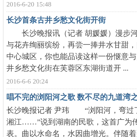
2016-6-20 15:48
~
长沙首条古井乡愁文化街开街
长沙晚报讯（记者 胡媛媛）漫步河
与花卉绚丽缤纷，再尝一捧井水甘甜，
中心城区，你也能品读这样一份惬意与
井乡愁文化街在芙蓉区东湖街道开 ...
名
2016-6-6 20:24
唱不完的浏阳河之歌 数不尽的九道湾
长沙晚报记者 尹玮 “浏阳河，弯过
湘江……”说到湖南的民歌，这首广为
表。曲以水命名，水因曲增光。伴随着