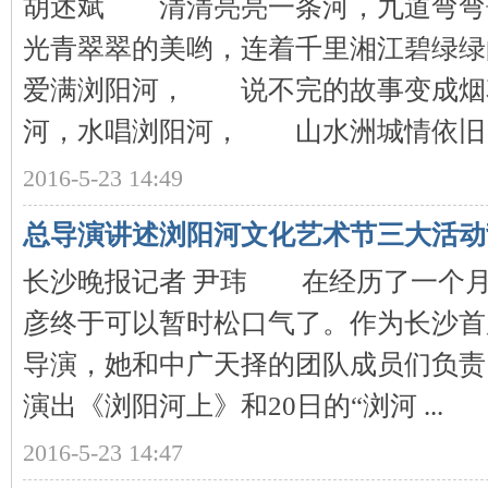
胡述斌 清清亮亮一条河，九道弯
光青翠翠的美哟，连着千里湘江碧绿
爱满浏阳河， 说不完的故事变成
河，水唱浏阳河， 山水洲城情依旧 ..
网
2016-5-23 14:49
总导演讲述浏阳河文化艺术节三大活动
长沙晚报记者 尹玮 在经历了一个
彦终于可以暂时松口气了。作为长沙首
导演，她和中广天择的团队成员们负责
旗
演出《浏阳河上》和20日的“浏河 ...
2016-5-23 14:47