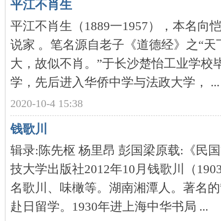
平江不肖生
平江不肖生（1889一1957），本名
说家 。笔名源自老子《道德经》之“
史
大，故似不肖。”于长沙楚怡工业学校
学，先后进入华侨中学与法政大学， ...
2020-10-4 15:38
钱歌川
网
辑录:陈先枢 杨里昂 彭国梁原载:《
技大学出版社2012年10月钱歌川（190
名歌川、味橄等。湖南湘潭人。著名的散
赴日留学。1930年进上海中华书局 ...