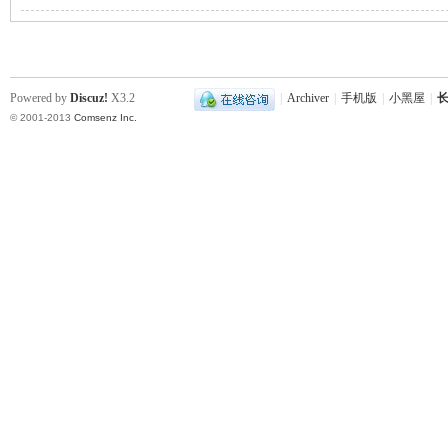
站
Powered by
Discuz!
X3.2
|
Archiver
|
手机版
|
小黑屋
|
长
© 2001-2013
Comsenz Inc.