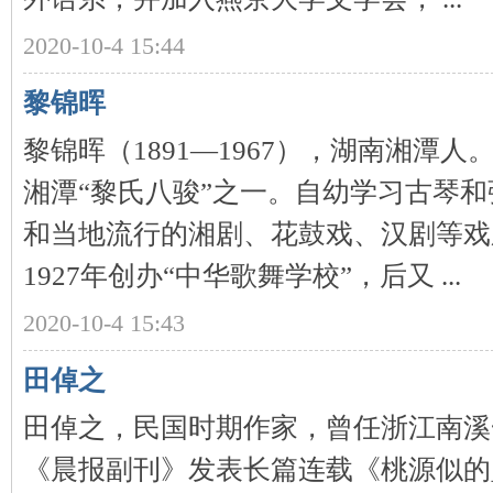
2020-10-4 15:44
沙
黎锦晖
黎锦晖（1891—1967），湖南湘潭
湘潭“黎氏八骏”之一。自幼学习古琴
和当地流行的湘剧、花鼓戏、汉剧等戏
文
1927年创办“中华歌舞学校”，后又 ...
2020-10-4 15:43
田倬之
田倬之，民国时期作家，曾任浙江南溪一
《晨报副刊》发表长篇连载《桃源似的
库