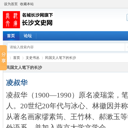
设为首页
收藏本站
首页
论坛
首页
文史书丛
民国文人笔下的长沙
民国文人笔下的长沙
凌叔华
长
›
›
›
凌叔华（1900—1990）原名凌瑞棠
人。20世纪20年代与冰心、林徽因并称
从著名画家缪素筠、王竹林、郝漱玉等学
外语系，并加入燕京大学文学会， ...