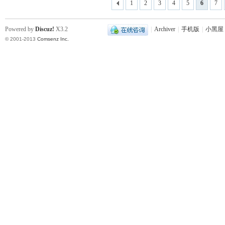
1
2
3
4
5
6
7
Powered by
Discuz!
X3.2
|
Archiver
|
手机版
|
小黑屋
© 2001-2013
Comsenz Inc.
史
网