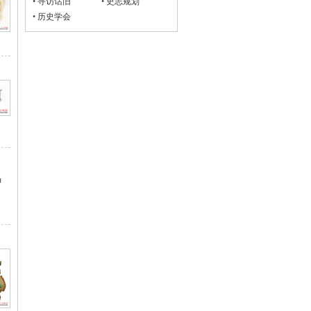
•
寻访话旧
•
史志规划
•
历史学会
马