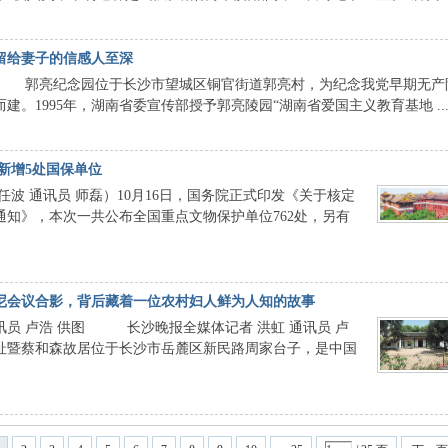
留给妻子的信感人至深
 郭亮纪念园位于长沙市望城区铜官街道郭亮村，为纪念我党早期无产
。1995年，湖南省委宣传部授予郭亮陵园“湖南省爱国主义教育基地 ..
新增5处国保单位
波 通讯员 师磊）10月16日，国务院正式印发《关于核定
知》，本次一共公布全国重点文物保护单位762处，另有
尼会议合影，背后藏着一位农村妇人鲜为人知的故事
员 卢浩 供图 长沙晚报全媒体记者 洪虹 通讯员 卢
暨蔡和森故居位于长沙市岳麓区新民路周家台子，是中国