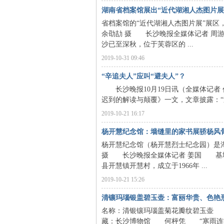
湖南省档案馆展出“近代湖湘人杰图片展
省档案馆的“近代湖湘人杰图片展”展区
余劭劼 摄 长沙晚报全媒体记者 周游
沙已至深秋，位于芙蓉区的 ...
2019-10-31 09:46
沙
“辛追夫人”应叫“避夫人”？
长沙晚报10月19日讯（全媒体记者 任
迟到的解读与颠覆》一文，文章披露：“
2019-10-21 16:17
杨开慧纪念馆：墙缝里的家书展骄杨风
杨开慧纪念馆（杨开慧烈士纪念园）是湖
摄 长沙晚报全媒体记者 姜国 基
县开慧镇开慧村，成立于1966年 ...
文
2019-10-21 15:26
清镶玛瑙银盖碧玉壶：富丽华贵、色艳
名称：清银镶玛瑙盖菊花瓣纹碧玉壶 时
藏：长沙博物馆 何枰凭 “寒雨连江夜