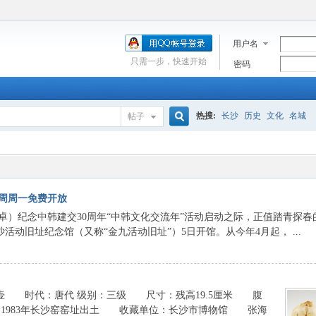
用户名
只需一步，快速开始
密码
热搜:
长沙
历史
文化
名城
帖子
搜
索
周周一免费开放
）纪念中韩建交30周年“中韩文化交流年”活动启动之际，正值踏青探春
动旧址纪念馆（又称“金九活动旧址”）5日开馆。从今年4月起， ...
 时代：唐代 级别：三级 尺寸：残高19.5厘米 腹
源：1983年长沙窑窑址出土 收藏单位：长沙市博物馆 张海