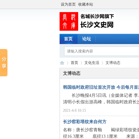
设为首页
收藏本站
首页
论坛
首页
文化生活
文博动态
文博动态
韩国临时政府旧址首次开放 今后每月首
长
›
›
›
长沙晚报4月5日讯（全媒体记者 李卓
清明小长假出游高峰，韩国临时政府长沙活
2021-4-6 16:15
长沙窑彩塔纹来自何方
名称：唐长沙窑青釉 褐绿彩塔纹瓷壶
径16.3厘米 底径13.1厘米 来