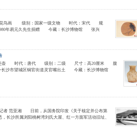
：绢本花鸟画 级别：国家一级文物 时代：宋代 规
：1980年易元久先生捐赠 今藏：长沙博物馆 张兴
告
酒”瓷壶 时代：唐代 级别：二级 尺寸：高20厘米 腹
源：今长沙市望城区铜官街道灵官嘴出土 今藏：长沙博物馆
体记者 范亚湘 日前，从国务院印发《关于核定并公布第
悉，长沙所属浏阳桃树湾刘氏大屋、红一方面军活动旧址、