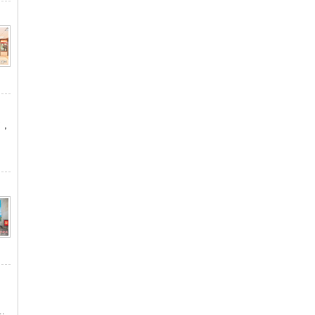
书，
.
.