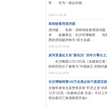
军 作为一座以外销 ...
沙
2020-1-3 20:30
林则徐曾用洮河砚
洮河砚 名称：清林则徐曾用洮河砚 时代
米 收藏单位：长沙市博物馆 何枰
西的澄泥砚并称为“四大名砚 ...
2019-12-19 16:18
炭河里遗址又有“新玩法” 四羊方尊出
文
长沙晚报12月13日讯（全媒体记者 
的村民挖出了被誉为‘中国铙王’的商代象
2019-12-16 19:51
长沙博物馆第500万名观众恰巧是国宝
文物学者张光直赞誉具有“狞厉之美”
12月1日讯（全媒体记者 任波）今日
馆自新河三角洲新馆开放4 ...
库