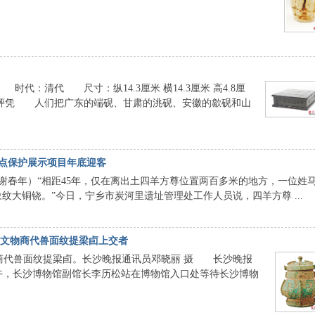
：清代 尺寸：纵14.3厘米 横14.3厘米 高4.8厘
凭 人们把广东的端砚、甘肃的洮砚、安徽的歙砚和山
土点保护展示项目年底迎客
谢春年）“相距45年，仅在离出土四羊方尊位置两百多米的地方，一位姓
纹大铜铙。”今日，宁乡市炭河里遗址管理处工作人员说，四羊方尊 ...
级文物商代兽面纹提梁卣上交者
的商代兽面纹提梁卣。长沙晚报通讯员邓晓丽 摄 长沙晚报
上午，长沙博物馆副馆长李历松站在博物馆入口处等待长沙博物