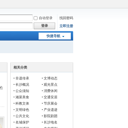
自动登录
找回密码
登录
立即注册
快捷导航
相关分类
•
非遗传承
•
文博动态
•
长沙概况
•
观光景点
的
•
公众须知
•
消费休闲
•
湘菜美食
•
交通安居
•
科教文体
•
节庆展会
•
文明绿色
•
产业遗迹
•
公共文化
•
影院剧团
•
名城保护
•
长沙地名