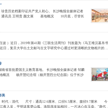
”
，珍贵历史档案印证共产党人初心。 长沙晚报全媒体记者
 通讯员 王明贵 颜文展 基地概况 10月底，尽管长
波 ）近日，2019年第41期《三联生活周刊》刊发题为《马王堆汉墓帛
近日，复旦大学出土文献与古文字研究中心通过对更清晰的文物相片的 ..
骨
南省首批爱国主义教育基地。 长沙晚报全媒体记者 邹麟
地概况 杨开慧纪念馆（杨开慧烈士纪念园）位于长沙
形美
代：清代 尺寸：通高12.6厘米、口径6.5厘米、腹径9.7厘米 今
入吴，平明送客楚山孤。洛阳亲友如相问，一片冰心在玉壶。”唐代 ..