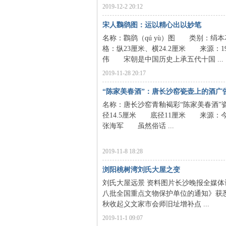
2019-12-2 20:12
宋人鸜鹆图：运以精心出以妙笔
名称：鸜鹆（qú yù）图 类别
格：纵23厘米、横24.2厘米 来源
伟 宋朝是中国历史上承五代十国 ...
2019-11-28 20:17
“陈家美春酒”：唐长沙窑瓷壶上的酒广
|
名称：唐长沙窑青釉褐彩“陈家美春
径14.5厘米 底径11厘米 来
张海军 虽然俗话 ...
2019-11-8 18:28
浏阳桃树湾刘氏大屋之变
刘氏大屋远景 资料图片长沙晚报全媒
八批全国重点文物保护单位的通知》获
长
秋收起义文家市会师旧址增补点 ...
2019-11-1 09:07