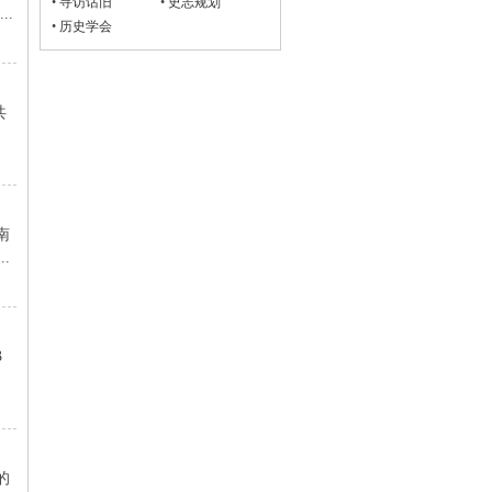
•
寻访话旧
•
史志规划
.
•
历史学会
共
南
.
3
的