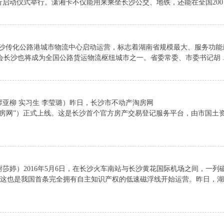
启动仪式举行。潇湘卡不仅能用来乘坐长沙公交、地铁，还能在全国200 .
传化公路港城市物流中心启动运营，标志着湖南省规模最大、服务功能
长沙也将成为全国公路货运物流枢纽城市之一。省委常委、市委书记胡 ..
亚柳 实习生 李莹璐）昨日，长沙市不动产淘房网
w，以下简称“淘房网”）正式上线。这是长沙首个官方房产交易登记服务平台，由市国土
莎婷）2016年5月6日，在长沙火车南站与长沙黄花国际机场之间，一列
，这也是我国首条完全拥有自主知识产权的低速磁浮线开始运营。昨日，湖