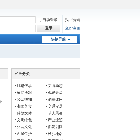
自动登录
找回密码
登录
立即注册
快捷导航
相关分类
•
非遗传承
•
文博动态
•
长沙概况
•
观光景点
•
公众须知
•
消费休闲
沙
•
湘菜美食
•
交通安居
•
科教文体
•
节庆展会
•
文明绿色
•
产业遗迹
•
公共文化
•
影院剧团
•
名城保护
•
长沙地名
沙