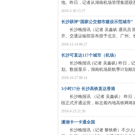
地。昨日，记者从湖南机场管理集团获悉，
2019-3-30 15:57
长沙获评“国家公交都市建设示范城市”
长沙晚报讯（记者 吴鑫矾 通讯员 陈
开。交通运输部宣布授予北京、广州、长沙
2018-12-14 08:27
长沙可直达117个城市（机场）
|
长沙晚报讯 (记者 吴鑫矾) 昨日，记
划。数据显示，湖南机场新航季计划航班由6
2018-10-27 08:14
3小时17分 长沙高铁直达香港
长沙晚报讯 （记者 吴鑫矾） 昨日
段正式开通运营，标志着内地高铁网将延
2018-9-23 21:30
长
潇湘卡一卡通全国
长沙晚报讯（记者 黎铁桥）不少人出