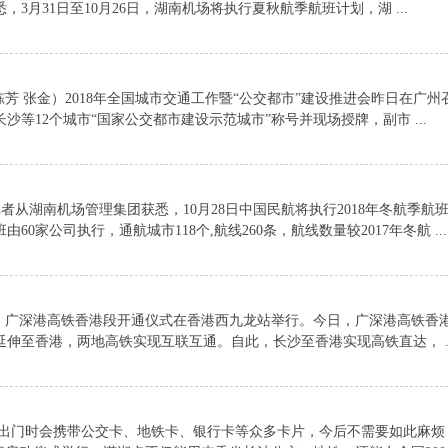
3月31日至10月26日，湖南机场将执行夏秋航季航班计划，湖 ...
芳 张金）2018年全国城市交通工作暨“公交都市”建设推进会昨日在广州
等12个城市“国家公交都市建设示范城市”称号并现场授牌，副市 ...
者从湖南机场管理集团获悉，10月28日中国民航将执行2018年冬航季航
0家公司执行，通航城市118个,航线260条，航线数量较2017年冬航 ...
，广深港高铁香港段开通仪式在香港西九龙站举行。今日，广深港高铁香
伸至香港，两地高铁实现互联互通。自此，长沙至香港实现高铁直达， ..
门时会携带公交卡、地铁卡、银行卡等众多卡片，今后不需要如此麻烦