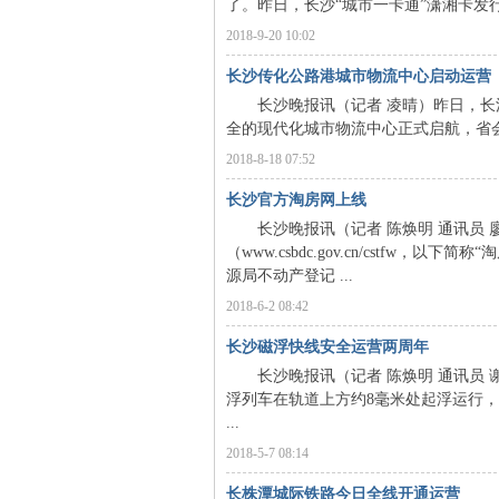
了。昨日，长沙“城市一卡通”潇湘卡发行
2018-9-20 10:02
长沙传化公路港城市物流中心启动运营
长沙晚报讯（记者 凌晴）昨日，长沙
全的现代化城市物流中心正式启航，省会
2018-8-18 07:52
沙
长沙官方淘房网上线
长沙晚报讯（记者 陈焕明 通讯员 廖
（www.csbdc.gov.cn/cstf
源局不动产登记 ...
2018-6-2 08:42
长沙磁浮快线安全运营两周年
长沙晚报讯（记者 陈焕明 通讯员 谢
文
浮列车在轨道上方约8毫米处起浮运行
...
2018-5-7 08:14
长株潭城际铁路今日全线开通运营