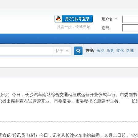
用户名
只需一步，快速开始
密码
热搜:
长沙
历史
文化
名城
帖子
搜
索
汝兮）今日，长沙汽车南站综合交通枢纽试运营开业仪式举行。市委副书
忠雄出席并宣布试运营开业。市委常委、市委秘书长廖建华主持。 长
鑫矾 通讯员 张韬）今日，记者从长沙火车南站获悉，10月11日起，长