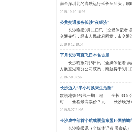
南至深圳北的高铁运行延长至汕头，届时从
沙
2019-10-10 16:26
公共交通服务长沙“夜经济”
长沙晚报9月11日讯（全媒体记者 吴
交通先行，经市人民政府同意，市交通运输局
2019-9-12 19:54
下月长沙可直飞日本名古屋
长沙晚报7月8日讯（全媒体记者 吴鑫
方航空湖南分公司获悉，南航将于8月1
文
2019-7-9 07:56
长沙迈入“半小时换乘生活圈”
数说地铁4号线一期工程 全长 33.5 公
时 全程最高票价 7 元 长沙晚报讯（
2019-5-27 21:05
长沙成中部首个航线覆盖东盟10国的城
长沙晚报讯（全媒体记者 吴鑫矾） “
库