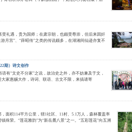
甚受礼遇，贵为国师；在肃宗朝，也颇受尊崇，但后来因奸
皇游月宫”、“薛昭传”之类的传说颇多，在湖湘间仙迹亦复不
22期）诗文创作
俗语有“文史不分家”之说，故治史之外，亦不妨兼及于文，
迎大家惠赐大作，诗词、联语、古文不限，来搞请寄
，面积114平方公里，辖1社区、11村、5.1万人，森林覆盖率
镇殊荣。“莲花雅韵”为“新岳麓八景”之一。“五彩莲花”向五洲