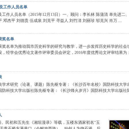
及工作人员名单
作人员名单（2015年12月13日）一、顾问：李长林 陈蒲清 单先进二
杰平 刘德贵 伍成泉 刘克平 寻益人 刘竹淸 刘丽珍 邬克兴 肖万 ...
获奖名单
选获奖名单为推动我市历史科学的研究与教学，进一步发挥历史科学的社会
，经学会优秀论文著作评审委员会评定，2016年度优秀论文评审结果为
表
计表学术研究（论著、课题）陈先枢专著：《长沙百年名校》国防科技大学
国防科技大学出版社陈先枢专著：《长沙烽火岁月》国防科技大学出版社
人
号。民初和五先生《湘垣漫录》等载，玉楼东酒家初名“玉
开设于青石桥东茅巷口（今解放西路），始创人为饶石顽，后