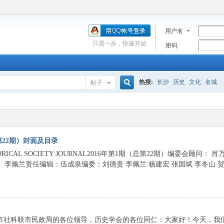
用户名
只需一步，快速开始
密码
热搜:
长沙
历史
文化
名城
帖子
搜
索
第22期）封面及目录
RICAL SOCIETY JOURNAL2016年第1期（总第22期）编委会顾问： 肖
： 李佩兰责任编辑：伍成泉编委：刘德贵 李佩兰 杨建宏 张国斌 李冬山 
贵市社科联市民政局的各位领导，历史学会的各位同仁：大家好！今天，我