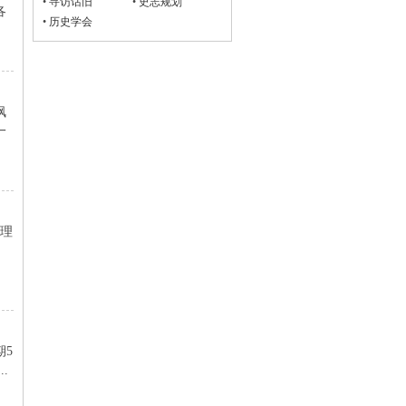
•
寻访话旧
•
史志规划
各
•
历史学会
枫
一
届理
期5
.