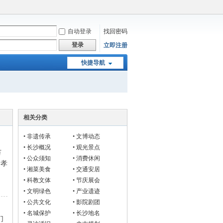
自动登录
找回密码
登录
立即注册
快捷导航
相关分类
•
非遗传承
•
文博动态
•
长沙概况
•
观光景点
万
•
公众须知
•
消费休闲
贺孝
•
湘菜美食
•
交通安居
•
科教文体
•
节庆展会
•
文明绿色
•
产业遗迹
•
公共文化
•
影院剧团
•
名城保护
•
长沙地名
们