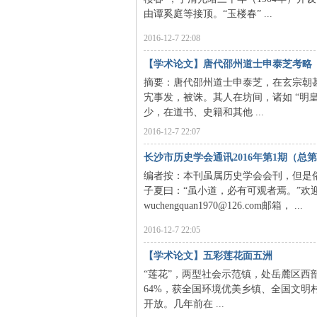
由谭奚庭等接顶。“玉楼春” ...
2016-12-7 22:08
【学术论文】唐代邵州道士申泰芝考略
摘要：唐代邵州道士申泰芝，在玄宗朝
宄事发，被诛。其人在坊间，诸如 “明
沙
少，在道书、史籍和其他 ...
2016-12-7 22:07
长沙市历史学会通讯2016年第1期（总第
编者按：本刊虽属历史学会会刊，但是
子夏曰：“虽小道，必有可观者焉。”欢
wuchengquan1970@126.com邮箱， ...
2016-12-7 22:05
文
【学术论文】五彩莲花面五洲
“莲花”，两型社会示范镇，处岳麓区西部
64%，获全国环境优美乡镇、全国文明村
开放。几年前在 ...