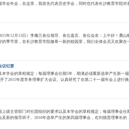
1届学会年会，在这里，我首先代表历史学会，同时也代表长沙教育学院对
015年12月13日）李佩兰各位领导、各位嘉宾、各位会友：上午好！麓山
好的季节里，在长沙教育学院修葺一新的校园里，我们全体会员又欢聚在
会议纪要
及本学会的章程规定；每届理事会任期5年，期满必须重新选举产生新一
召开了2015年度常务理事扩大会议。认真研究了在第二十一届年会上进行换
据上级主管部门对社团组织的要求以及本学会的章程规定；每届理事会任
新的领导班子。2010年选举产生的第四届理事会，在刘德贵理事长的 ..