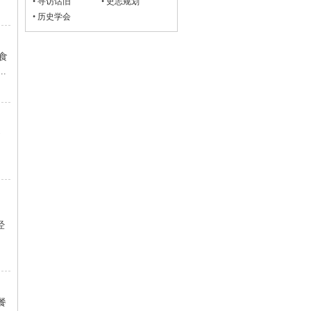
•
寻访话旧
•
史志规划
•
历史学会
食
.
·
经
餐