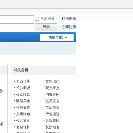
自动登录
找回密码
登录
立即注册
快捷导航
相关分类
•
非遗传承
•
文博动态
•
长沙概况
•
观光景点
美
•
公众须知
•
消费休闲
•
湘菜美食
•
交通安居
•
科教文体
•
节庆展会
•
文明绿色
•
产业遗迹
•
公共文化
•
影院剧团
楼
•
名城保护
•
长沙地名