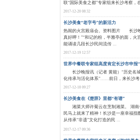
联“国际美食之都”专家组来长沙考察，在
2017-12-20 08:32
长沙美食“老字号”的新活力
热闹的火宫殿庙会。资料图片 长沙晚
真好呷！”“和记的粉，半雅亭的面，火
能诵读几段长沙民间流传 ...
2017-12-19 12:57
|
世界中餐联专家组高度肯定长沙市申报“
长沙晚报讯（记者 黄能）“历史名城汇
化传承与活化体系”……前日，来长沙考察
2017-12-18 09:27
长沙美食在《楚辞》里都“有谱”
湘菜大师许菊云在烹制湘菜。 湖南
民马上就来了精神！长沙是一座幸福指
从传承“非遗”文化打造的民 ...
长
2017-12-17 09:36