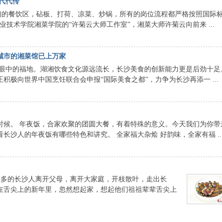
食代代传
我们的餐饮区，砧板、打荷、凉菜、炒锅，所有的岗位流程都严格按照国际
技术学院湘菜学院的“许菊云大师工作室”，湘菜大师许菊云向前来 ...
城市的湘菜馆已上万家
眼中的福地。湖湘饮食文化源远流长，长沙美食的创新能力更是后劲十足
积极向世界中国烹饪联合会申报“国际美食之都”，力争为长沙再添一 ...
时候。 年夜饭，合家欢聚的团圆大餐，有着特殊的意义。今天我们为你带
沙人的年夜饭有哪些特色和讲究。 全家福大杂烩 好韵味，全家有福 ..
多的长沙人离开父母，离开大家庭，开枝散叶，走出长
在舌尖上的新年里，忽然想起家，想起他们祖祖辈辈舌尖上