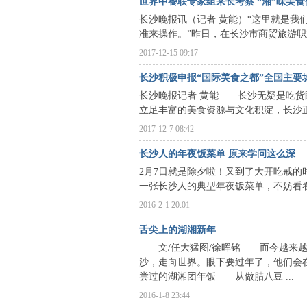
世界中餐联专家组来长考察 “湘”味美
长沙晚报讯（记者 黄能）“这里就是
准来操作。”昨日，在长沙市商贸旅游职业
2017-12-15 09:17
长沙积极申报“国际美食之都”全国主要
长沙晚报记者 黄能 长沙无疑是吃货
沙
立足丰富的美食资源与文化积淀，长沙正
2017-12-7 08:42
长沙人的年夜饭菜单 原来学问这么深
2月7日就是除夕啦！又到了大开吃戒的
一张长沙人的典型年夜饭菜单，不妨看看长
2016-2-1 20:01
舌尖上的湖湘新年
文
文/任大猛图/徐晖铭 而今越来越
沙，走向世界。眼下要过年了，他们会
尝过的湖湘团年饭 从做腊八豆 ...
2016-1-8 23:44