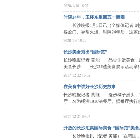
2020-1-10 16:07
沙
时隔24年，玉楼东重回五一商圈
长沙晚报1月5日讯（全媒体记者 刘
客盈门、异常火爆。时隔24年后，这家
2020-1-6 19:22
长沙美食秀出“国际范”
长沙晚报记者 黄能 品尝非遗美食，
美食长沙——长沙非遗美食展示活动举行
文
2017-12-22 16:52
在美食中讲好长沙历史故事
长沙晚报记者 黄能 漫步橘子洲头，
厅，名为橘洲1910法餐厅。据餐厅执
...
2017-12-21 09:04
开放的长沙汇集国际美食 “国际范”美
长沙晚报讯（记者 黄能）“在韩国，
库