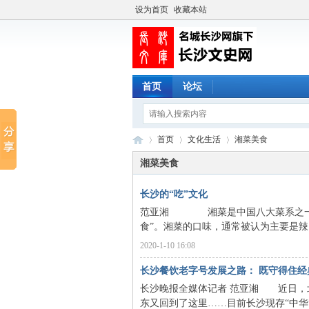
设为首页
收藏本站
首页
论坛
首页
文化生活
湘菜美食
湘菜美食
长沙的“吃”文化
长
›
›
›
范亚湘 湘菜是中国八大菜系之一，早
食”。湘菜的口味，通常被认为主要是辣
2020-1-10 16:08
长沙餐饮老字号发展之路： 既守得住经
长沙晚报全媒体记者 范亚湘 近日，
东又回到了这里……目前长沙现存“中华”