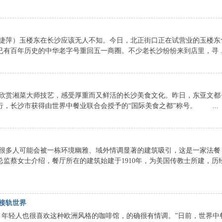
捷萍）玉楼东在长沙应该无人不知。今日，北正街口正在试营业的玉楼东
已有百年历史的中华老字号重回五一商圈。不少老长沙纷纷来到店里，寻 ..
欣赏湘菜大师技艺，感受厚重而又鲜活的长沙美食文化。昨日，东亚文都
，长沙市获得由世界中餐业联合会授予的“国际美食之都”称号。 ...
很多人可能会被一栋环境幽雅、域外情调显著的建筑吸引，这是一家法餐
行总监蔡女士介绍，餐厅所在的建筑始建于1910年，为美国传教士所建，历
食接轨世界
年轻人也很喜欢这种欧洲风格的咖啡馆，的确很有情调。”日前，世界中