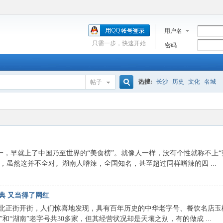
用户名
只需一步，快速开始
密码
热搜:
长沙
历史
文化
名城
帖子
搜
索
就上了中国乃至世界的“美食榜”。就像人一样，没有个性就称不上“
，虽然这并不全对。湖南人嗜辣，全国知名，甚至超过同样嗜辣的四 ...
典 又当得了网红
北正街开街，人们惊喜地发现，具有百年历史的中华老字号、餐饮名店玉
和“湖南”老字号共30多家，但其经营状况却是天壤之别，有的做成 ...