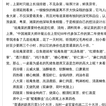
时，上菜时只能上长须排翅，不见杂菜，味厚汁浓，鲜美异常。
在谭延闿看来，一顿愉快的晚宴离不开大快朵颐的饭菜，它与人
食大家，不仅深爱着美食，而且对每道菜都有独到的深究和品位，认
淮扬菜、粤菜、湘菜的他深味美食精髓，于是根据自己的想法设计出了
"祖庵菜的重要特色就是红煨、清炖，调料简单，保证菜的原汁原
上乘。"中国湘菜大师许菊云在上世纪60年代参加工作的第二年便有
沙
带我准备了几道祖庵菜，花了一天时间。听我师父毛寿松讲，别小看
好至少要两三个小时，所以它的身价也是普通菜的几十倍。"
在祖庵菜谱里，仅鱼翅就有"祖庵鱼翅""羔汤鱼翅"、"红煨鱼翅"、
掌"、"透汁鹿筋"、"鸡汁鱼唇"、"糖心整鲍"、"虾仁第一"、"麻仁
觉。那么，一桌最为盛名的乳猪鱼翅席又该是怎样的高大上呢？来看
四冷碟：云威火腿、油酥银杏、软酥鲫鱼、口蘑素丝
四热碟：糖心鲍脯、番茄虾仁、金钱鸡饼、鸡油冬菇
八大菜：祖庵鱼翅、羔汤鹿筋、麻仁鸽蛋、鸭淋粉松、清蒸鲫鱼
文
席面菜：叉烧乳猪（双麻饼、荷叶夹随上）
四随菜：辣椒金钩肉丁、烧菜心、醋溜红菜苔、虾仁蒸蛋
席中上一道"鸳鸯酥盒"点心席尾上水果四色
"普通的筵席只需3-5个大洋，当时一桌官宴也就二三十大洋，但