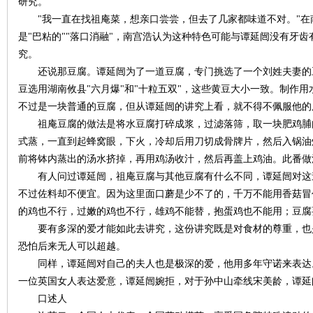
研究。
"我一直在找祖庵菜，想亲口尝尝，但去了几家都味道不对。"在
是"巴粘的""落口消融"，南宫浩认为这种特色可能与谭延闿没有牙
究。
还说那豆腐。谭延闿为了一道豆腐，专门挑选了一个刘姓夫妻的
下
豆选用湖南攸县"六月爆"和"十粒五双"，这些黄豆大小一致。制作
不过是一块普通的豆腐，但从谭延闿的讲究上看，就不得不佩服他的
祖庵豆腐的做法是将水豆腐打碎成浆，过滤落筛，取一块肥鸡脯
式蒸，一直到起蜂窝眼，下火，冷却后用刀切成骨牌片，然后入锅油
前将钵内蒸出的汤水挤掉，再用鸡汤收汁，然后再盖上鸡油。此番做
有人问过谭延闿，祖庵豆腐与其他豆腐有什么不同，谭延闿对这
不过佐料却不便宜。因为这里面口蘑是少不了的，千万不能用香菇冒
的鸡也不行，过嫩的鸡也不行，雄鸡不能替，抱蛋鸡也不能用；豆腐
分
要有多深的爱才能如此去讲究，这份讲究既是对食材的尊重，也
恐怕后来无人可以超越。
同样，谭延闿对自己的夫人也是极深的爱，他用多年守诺来表达。
一位英国女人表达爱意，谭延闿婉拒，对于孙中山牵线宋美龄，谭延
口述人