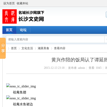
设为首页
收藏本站
首页
论坛
首页
文化生活
湘菜美食
查看内容
黄兴作陪的饭局认了谭延
2015-12-13 23:18
|
发布者:
admin
|
查看:
1045
|
评
长
›
›
›
›
祖庵鱼翅
祖庵水鱼裙边