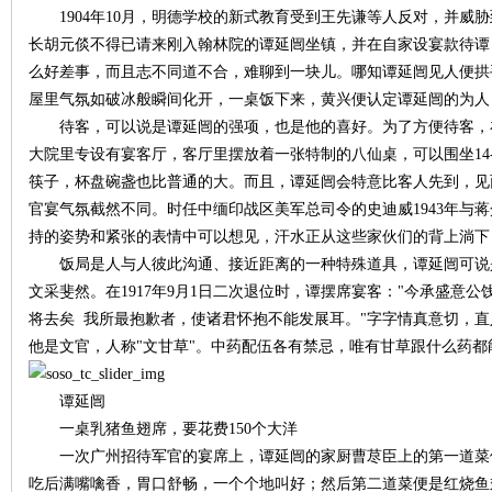
1904年10月，明德学校的新式教育受到王先谦等人反对，并威
长胡元倓不得已请来刚入翰林院的谭延闿坐镇，并在自家设宴款待谭
么好差事，而且志不同道不合，难聊到一块儿。哪知谭延闿见人便拱
屋里气氛如破冰般瞬间化开，一桌饭下来，黄兴便认定谭延闿的为人
待客，可以说是谭延闿的强项，也是他的喜好。为了方便待客，
大院里专设有宴客厅，客厅里摆放着一张特制的八仙桌，可以围坐14
筷子，杯盘碗盏也比普通的大。而且，谭延闿会特意比客人先到，见
官宴气氛截然不同。时任中缅印战区美军总司令的史迪威1943年与
|
持的姿势和紧张的表情中可以想见，汗水正从这些家伙们的背上淌
饭局是人与人彼此沟通、接近距离的一种特殊道具，谭延闿可说
文采斐然。在1917年9月1日二次退位时，谭摆席宴客："今承盛意
将去矣 我所最抱歉者，使诸君怀抱不能发展耳。"字字情真意切，
他是文官，人称"文甘草"。中药配伍各有禁忌，唯有甘草跟什么药
谭延闿
一桌乳猪鱼翅席，要花费150个大洋
长
一次广州招待军官的宴席上，谭延闿的家厨曹荩臣上的第一道菜
吃后满嘴噙香，胃口舒畅，一个个地叫好；然后第二道菜便是红烧鱼