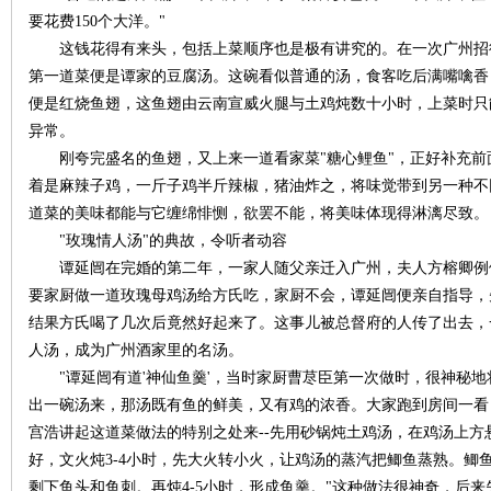
要花费150个大洋。"
这钱花得有来头，包括上菜顺序也是极有讲究的。在一次广州招
第一道菜便是谭家的豆腐汤。这碗看似普通的汤，食客吃后满嘴噙香
便是红烧鱼翅，这鱼翅由云南宣威火腿与土鸡炖数十小时，上菜时只
史
异常。
刚夸完盛名的鱼翅，又上来一道看家菜"糖心鲤鱼"，正好补充前
着是麻辣子鸡，一斤子鸡半斤辣椒，猪油炸之，将味觉带到另一种不
道菜的美味都能与它缠绵悱恻，欲罢不能，将美味体现得淋漓尽致
"玫瑰情人汤"的典故，令听者动容
谭延闿在完婚的第二年，一家人随父亲迁入广州，夫人方榕卿例
要家厨做一道玫瑰母鸡汤给方氏吃，家厨不会，谭延闿便亲自指导，
结果方氏喝了几次后竟然好起来了。这事儿被总督府的人传了出去，
网
人汤，成为广州酒家里的名汤。
"谭延闿有道'神仙鱼羹'，当时家厨曹荩臣第一次做时，很神秘地
出一碗汤来，那汤既有鱼的鲜美，又有鸡的浓香。大家跑到房间一看
宫浩讲起这道菜做法的特别之处来--先用砂锅炖土鸡汤，在鸡汤上
好，文火炖3-4小时，先大火转小火，让鸡汤的蒸汽把鲫鱼蒸熟。鲫
剩下鱼头和鱼刺。再炖4-5小时，形成鱼羹。"这种做法很神奇，后