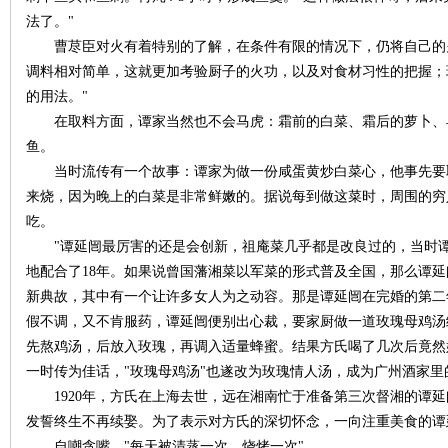
法了。"
曹荩臣对火有着特别的了解，在条件有限的情况下，仍将自己的火
~
调料相对简单，这就更加考验厨子的火功，以及对食材习性的把握；
的用法。"
在取料方面，谭家当然也不会马虎：霜前的白菜、霜后的萝卜、
鱼。
当时流传有一个故事：谭家为做一份咸蛋黄炒白菜心，他事先要取
来烧，因为晚上的白菜是非常鲜嫩的。据说每到做这菜时，周围的穷
吃。
"谭延闿最厉害的还是会创新，祖庵菜几乎都是改良过的，当时谭
名
地配合了18年。如果说曾国藩湘菜以军菜的形式普及全国，那么谭延
新典故，其中有一个让许多女人为之动容。那是谭延闿在完婚的第二
假不调，又不肯服药，谭延闿便别出心裁，要家厨做一道玫瑰母鸡汤
先熬鸡汤，后放入玫瑰，再调入适量蜂蜜。结果方氏喝了几次后竟然
一时传为佳话，"玫瑰母鸡汤"也遂改为玫瑰情人汤，成为广州酒家
1920年，方氏在上海去世，远在湘南忙于准备第三次督湘的谭延
发誓终生不再续娶。为了表示对方氏的深切怀念，一向注重美食的谭延
自嘲贪嘴，"每天被清蒸一次，烧烤一次"