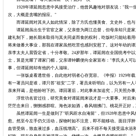
城
1928年谭延闿忽患中风接受治疗，他曾风趣地对朋友说："我一
次，大概是贪嘴的报应。"
而谭延闿对其夫人如此情深，除了方氏也懂美食、文史外，也与
谭延闿虽出生于官宦之家，父亲曾为两江总督，但母亲却只是家
建礼制下，她长期未取得与其夫同桌而食的权利，吃饭时只能站着用
将来做番大事业，那我在谭家虽然吃苦也感到安慰了。这对年幼的谭
亲李太夫人晨昏定省，十分孝敬。24岁那年，谭延闿在全国统考中
士，算是光耀了谭家门楣，父亲谭钟麟便向全家宣布："李氏夫人可
长
事，但谭延闿却有他的个人滋味。
一张饭桌看透世俗，自此他对弱者心存宽容。《申报》1929年载
有一署员问是谁，谭只答"祖安"二字，署员未听明白，以为另有一
亲来拜谒，是他吩咐下的。谭回署后，对此事未加追究，只关照办事
浮世功名皆过往，研究美食对谭延闿来说才是一大要事。对后来
茫茫念来日，恻恻感群暄。海色浓如酒，春风细拂门。桃花开正好
虽然谭延闿一生是做到了"听风听水自淹留"，但1928年忽患中风
愈。然至今左手仍欠活动，探物时如不注意，即不能移动。面目浮肿
沙
血管受病，致血液过多，血压线增高"。后来不得不每天接受温水浴