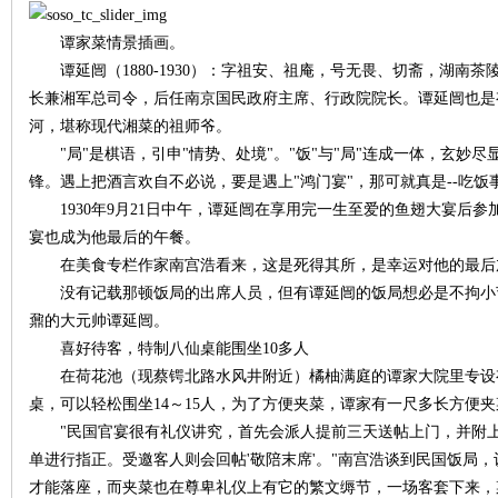
谭家菜情景插画。
沙
谭延闿（1880-1930）：字祖安、祖庵，号无畏、切斋，湖南
长兼湘军总司令，后任南京国民政府主席、行政院院长。谭延闿也是
河，堪称现代湘菜的祖师爷。
"局"是棋语，引申"情势、处境"。"饭"与"局"连成一体，玄妙
锋。遇上把酒言欢自不必说，要是遇上"鸿门宴"，那可就真是--吃饭
1930年9月21日中午，谭延闿在享用完一生至爱的鱼翅大宴后参
宴也成为他最后的午餐。
在美食专栏作家南宫浩看来，这是死得其所，是幸运对他的最后
文
没有记载那顿饭局的出席人员，但有谭延闿的饭局想必是不拘小
鼐的大元帅谭延闿。
喜好待客，特制八仙桌能围坐10多人
在荷花池（现蔡锷北路水风井附近）橘柚满庭的谭家大院里专设
桌，可以轻松围坐14～15人，为了方便夹菜，谭家有一尺多长方便
"民国官宴很有礼仪讲究，首先会派人提前三天送帖上门，并附上
单进行指正。受邀客人则会回帖'敬陪末席'。"南宫浩谈到民国饭局
才能落座，而夹菜也在尊卑礼仪上有它的繁文缛节，一场客套下来，
库