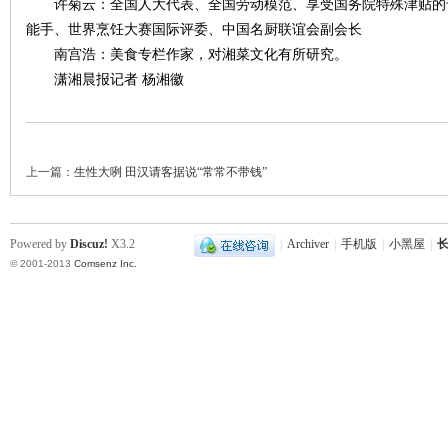
许菊云：全国人大代表、全国劳动模范、享受国务院特殊津贴的
能手、世界烹饪大赛国际评委、中国名厨联谊会副会长
南宫浩：美食专栏作家，对湘菜文化有所研究。
站
潇湘晨报记者 杨湘徽
上一篇：
生性大咧 田汉请客据说“常常不带钱”
Powered by
Discuz!
X3.2
|
Archiver
|
手机版
|
小黑屋
|
长
© 2001-2013
Comsenz Inc.