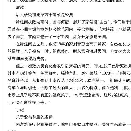
好吃，现在自身每天被清蒸一次，烧烤一次，大概是贪嘴的报应。"
后续
后人研究祖庵菜方十道菜是经典
谭延闿执政湖南时，曾与何键一起开了家酒楼"曲园"，专门用于
园曾在小四方塘的黄翰林公馆花园内，亭台掩映，花木扶疏，也就是
去了南京，在南京也开了一家曲园，湘菜开始影响全国。
在谭延闿去世后，跟随18年的家厨曹荩臣离开谭家，自己在长沙
网
的招牌，也是盛名一时，祖庵菜也一时从官府流进民间。但文夕大火
菜在湖南便逐渐失传。
但是，极致的美食总会吸引后来者的研究。"现在我们已研究出几
其中有鸡汁鲍鱼、芙蓉鲫鱼、瑶柱鱼肚、鸡汁菜胆 "1978年，许
的麻辣子鸡，从制作到上桌仅花了2分55秒，稳夺第一。"祖庵菜里
庵菜在与时俱进，去除了过去的量大、油多的特点，但在选料、用功
市场上几乎吃不到真正的祖庵菜了。"对于远流台湾、纽约的祖庵菜
们还会不断挖掘下去。"
旗
手记
关于爱与尊重的逻辑
南宫浩在聊起祖庵菜时，嘴里已开始口水暗淌。美食本来就是一