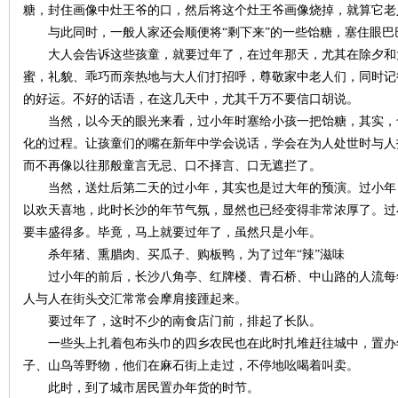
城
糖，封住画像中灶王爷的口，然后将这个灶王爷画像烧掉，就算它
与此同时，一般人家还会顺便将“剩下来”的一些饴糖，塞住眼巴
大人会告诉这些孩童，就要过年了，在过年那天，尤其在除夕和
蜜，礼貌、乖巧而亲热地与大人们打招呼，尊敬家中老人们，同时记
的好运。不好的话语，在这几天中，尤其千万不要信口胡说。
当然，以今天的眼光来看，过小年时塞给小孩一把饴糖，其实，
化的过程。让孩童们的嘴在新年中学会说话，学会在为人处世时与人
而不再像以往那般童言无忌、口不择言、口无遮拦了。
长
当然，送灶后第二天的过小年，其实也是过大年的预演。过小年
以欢天喜地，此时长沙的年节气氛，显然也已经变得非常浓厚了。过
要丰盛得多。毕竟，马上就要过年了，虽然只是小年。
杀年猪、熏腊肉、买瓜子、购板鸭，为了过年“辣”滋味
过小年的前后，长沙八角亭、红牌楼、青石桥、中山路的人流每
人与人在街头交汇常常会摩肩接踵起来。
要过年了，这时不少的南食店门前，排起了长队。
一些头上扎着包布头巾的四乡农民也在此时扎堆赶往城中，置办
沙
子、山鸟等野物，他们在麻石街上走过，不停地吆喝着叫卖。
此时，到了城市居民置办年货的时节。