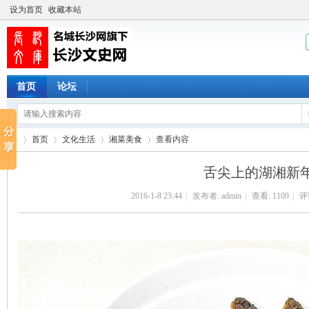
设为首页
收藏本站
首页
论坛
首页
文化生活
湘菜美食
查看内容
舌尖上的湖湘新
2016-1-8 23:44
|
发布者:
admin
|
查看:
1109
|
评论
长
›
›
›
›