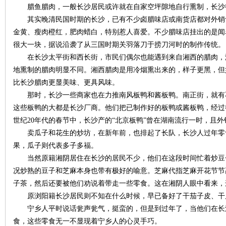
腊鱼腊肉，一般长沙居民或许就在自家空坪隙地自行熏制，长沙
其实晚清民国时期的长沙，已有不少卤腊味店或南货店都对外销
金黄、瘦肉橙红，肥肉蜡白，特别惹人喜爱。不少腊味店挂出的是闻
很大一块，据说沿袭了从三国时期关羽落刀于捞刀河时的制作传统
在长沙太平街和西长街，市民们偶尔也能遇到来自湘西的腊肉，
地熏制的腊肉明显不同。湘西腊肉是用冷烟熏出来的，样子更黑，但
网
比长沙腊肉更显美味、更具风味。
那时，长沙一些商家也在力推南风板鸭和酱板鸭。南正街，就有不
这些板鸭的大都是长沙厂商。他们把已制作好的板鸭或酱板鸭，经过
世纪20年代的春节中，长沙产的“北京板鸭”曾在湖南流行一时，且
卖瓜子和花生的炒坊，在新年前，也排起了长队，长沙人过年零
果，瓜子则代表多子多福。
当然原籍湘阴居住在长沙的居民不少，他们在这段时间忙着炒豆
况炒熟的豆子和芝麻本身也带有极好的喻意。芝麻代指芝麻开花节节高
旗
子茶，然后还要被他们劝说着带走一些零食。这在湘阴人眼中看来，
原浏阳籍长沙居民则不知在什么时候，早已备好了干茄子皮、干
宁乡人平时说话瓮声瓮气，挺蛮的，但是到过年了，当他们在长
食，这些零食无一不显现着宁乡人的心灵手巧。