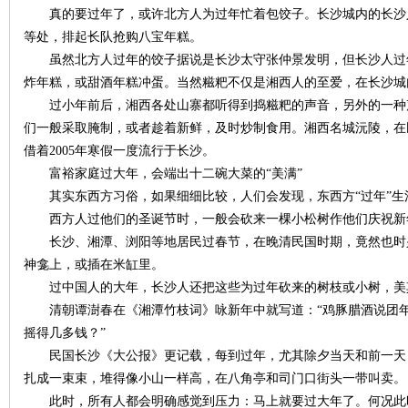
真的要过年了，或许北方人为过年忙着包饺子。长沙城内的长沙
等处，排起长队抢购八宝年糕。
虽然北方人过年的饺子据说是长沙太守张仲景发明，但长沙人过
炸年糕，或甜酒年糕冲蛋。当然糍粑不仅是湘西人的至爱，在长沙
下
过小年前后，湘西各处山寨都听得到捣糍粑的声音，另外的一种
们一般采取腌制，或者趁着新鲜，及时炒制食用。湘西名城沅陵，在
借着2005年寒假一度流行于长沙。
富裕家庭过大年，会端出十二碗大菜的“美满”
其实东西方习俗，如果细细比较，人们会发现，东西方“过年”生
西方人过他们的圣诞节时，一般会砍来一棵小松树作他们庆祝新
长沙、湘潭、浏阳等地居民过春节，在晚清民国时期，竟然也时
神龛上，或插在米缸里。
分
过中国人的大年，长沙人还把这些为过年砍来的树枝或小树，美其
清朝谭澍春在《湘潭竹枝词》咏新年中就写道：“鸡豚腊酒说团年
摇得几多钱？”
民国长沙《大公报》更记载，每到过年，尤其除夕当天和前一天
扎成一束束，堆得像小山一样高，在八角亭和司门口街头一带叫卖
此时，所有人都会明确感觉到压力：马上就要过大年了。何况此