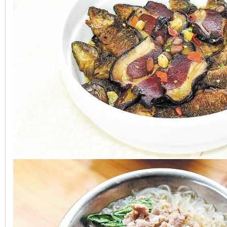
沙
文
库