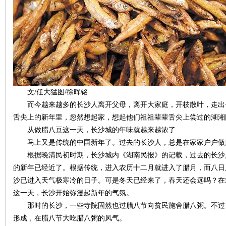
史
文/任大猛图/徐晖铭
而今越来越多的长沙人离开父母，离开大家庭，开枝散叶，走出
舌尖上的新年里，忽然想起家，想起他们祖祖辈辈舌尖上尝过的湖
从做腊八豆这一天，长沙城的年味就越来越浓了
马上又是传统的中国新年了。过去的长沙人，总是在家家户户做
网
根据晚清民初时期，长沙城内《湖南民报》的记载，过去的长沙
的新年已经近了。根据传统，进入农历十二月就进入了腊月，而八日
沙已进入天气极寒冷的日子。可是冬天已经来了，春天还会远吗？在
这一天，长沙开始弥漫起新年的气氛。
那时的长沙，一些寺院固然也过腊八节向贫民施舍腊八粥。不过
形成，在腊八节大吃腊八粥的风气。