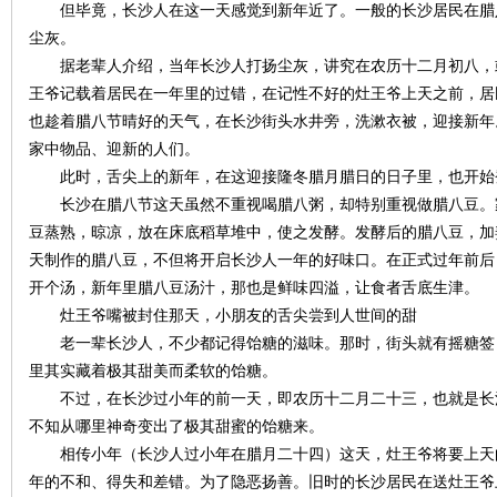
但毕竟，长沙人在这一天感觉到新年近了。一般的长沙居民在腊
尘灰。
~
据老辈人介绍，当年长沙人打扬尘灰，讲究在农历十二月初八，
王爷记载着居民在一年里的过错，在记性不好的灶王爷上天之前，居
也趁着腊八节晴好的天气，在长沙街头水井旁，洗漱衣被，迎接新年
家中物品、迎新的人们。
此时，舌尖上的新年，在这迎接隆冬腊月腊日的日子里，也开始
长沙在腊八节这天虽然不重视喝腊八粥，却特别重视做腊八豆。
豆蒸熟，晾凉，放在床底稻草堆中，使之发酵。发酵后的腊八豆，加
天制作的腊八豆，不但将开启长沙人一年的好味口。在正式过年前后
名
开个汤，新年里腊八豆汤汁，那也是鲜味四溢，让食者舌底生津。
灶王爷嘴被封住那天，小朋友的舌尖尝到人世间的甜
老一辈长沙人，不少都记得饴糖的滋味。那时，街头就有摇糖签
里其实藏着极其甜美而柔软的饴糖。
不过，在长沙过小年的前一天，即农历十二月二十三，也就是长
不知从哪里神奇变出了极其甜蜜的饴糖来。
相传小年（长沙人过小年在腊月二十四）这天，灶王爷将要上天
年的不和、得失和差错。为了隐恶扬善。旧时的长沙居民在送灶王爷