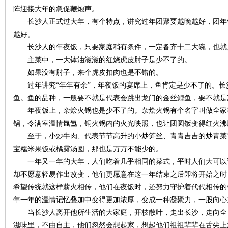
阵迎接大年的急促鞭炮声。
长沙人正式过大年，有个特点，讲究过年团聚要越晚越好，团年
站
越好。
长沙人的年夜饭，只要家庭稍有条件，一定备齐十二大碗，也就
主菜中，一大钵油滋滋的红烧虎皮肘子是少不了的。
如果没有肘子，来个虎皮扣肉也是不错的。
过年讲究“年年有余”，年夜饭的宴席上，鱼肯定是少不了的。长
鱼。鱼的品种，一般要不就是代表会跳出龙门的金丝鲤鱼，要不就
年夜饭上，杂烩火锅也是少不了的。杂烩火锅有个名字叫做全家
锅，令满室温情氤氲，铜火锅内的火光映照，也让团圆饭变得红火
至于，小炒牛肉、代表节节高升的小炒笋丝、青青吉吉的炒青菜
宝糯米果饭或橘露汤圆，那也是万万不能少的。
一年又一年的大年，人们吃着几乎相同的菜式，平时人们大可以
却不愿意轻易作出改变，他们更愿意在这一年结束之后即将开始之时
希望传统就这样薪火相传，他们在夜饭时，还努力守护着代代相传的
年一年的温情记忆叠加中变得更加浓厚，变成一种凝聚力，一股向
当长沙人离开他所生活的大家庭，开枝散叶，走出长沙，走向全
滋味里，不由自主，他们忽然会想起家，想起他们祖祖辈辈在舌尖上