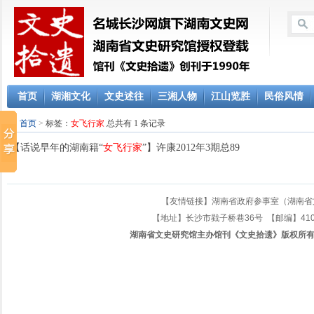
首页
湖湘文化
文史述往
三湘人物
江山览胜
民俗风情
首页
>
标签：
女飞行家
总共有 1 条记录
·
【话说早年的湖南籍“
女飞行家
”】许康2012年3期总89
【友情链接】
湖南省政府参事室（湖南省
【地址】长沙市戥子桥巷36号 【邮编】410005 
湖南省文史研究馆主办馆刊《文史拾遗》版权所有_名城