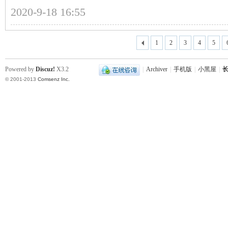
2020-9-18 16:55
站
1
2
3
4
5
Powered by
Discuz!
X3.2
|
Archiver
|
手机版
|
小黑屋
|
长
© 2001-2013
Comsenz Inc.