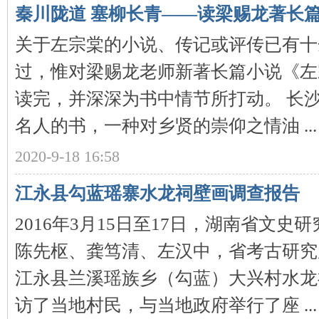
秦川陇道 塞柳长青——读梁赐龙著长
关于左宗棠的小说、传记或评传已有十
过，惟对梁赐龙老师新著长篇小说《左
下
读完，并深深为书中情节所打动。 长
名人的书，一种对乡贤的崇仰之情油 ...
2020-9-18 16:58
江永县勾蓝瑶寨水龙祠壁画调查报告
分
2016年3月15日至17日，湖南省文
陈先枢、龚笃清、左汉中，省考古研究
江永县兰溪瑶族乡（勾蓝）大兴村水龙
访了当地村民，与当地政府举行了座 ...