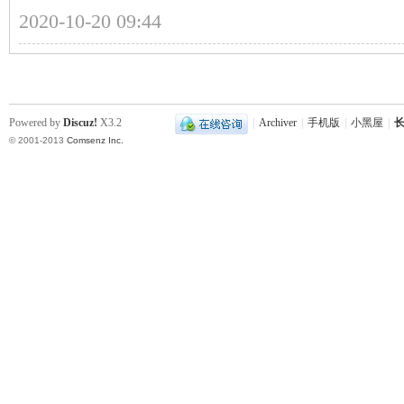
2020-10-20 09:44
站
Powered by
Discuz!
X3.2
|
Archiver
|
手机版
|
小黑屋
|
长
© 2001-2013
Comsenz Inc.