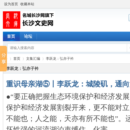
设为首页
收藏本站
首页
论坛
首页
文集汇编
李跃龙：弘亦子衿
李跃龙：弘亦子衿
重识母亲湖⑤丨李跃龙：城陵矶，通向
长
›
›
›
●“要正确把握生态环境保护和经济发
保护和经济发展割裂开来，更不能对立起
不能也；人之能，天亦有所不能也”。
坏性强的河流湖泊束缚住，化害 ...