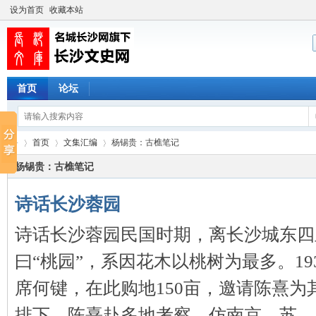
设为首页
收藏本站
首页
论坛
首页
文集汇编
杨锡贵：古樵笔记
杨锡贵：古樵笔记
诗话长沙蓉园
长
›
›
›
诗话长沙蓉园民国时期，离长沙城东四
曰“桃园”，系因花木以桃树为最多。1
席何键，在此购地150亩，邀请陈熹
排下，陈熹赴多地考察，仿南京、苏 ...