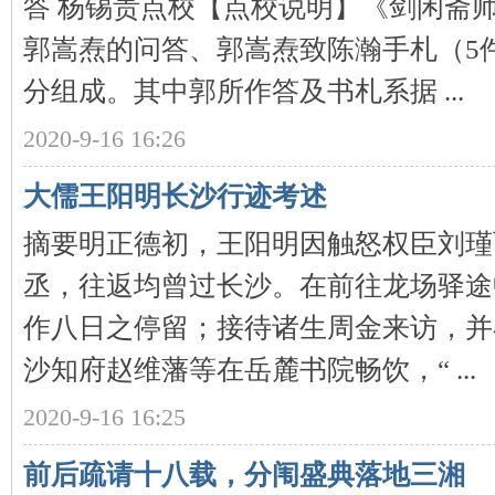
答 杨锡贵点校【点校说明】《剑闲斋
郭嵩焘的问答、郭嵩焘致陈瀚手札（5
分组成。其中郭所作答及书札系据 ...
2020-9-16 16:26
网
大儒王阳明长沙行迹考述
摘要明正德初，王阳明因触怒权臣刘瑾
丞，往返均曾过长沙。在前往龙场驿途
作八日之停留；接待诸生周金来访，并
沙知府赵维藩等在岳麓书院畅饮，“ ...
旗
2020-9-16 16:25
前后疏请十八载，分闱盛典落地三湘