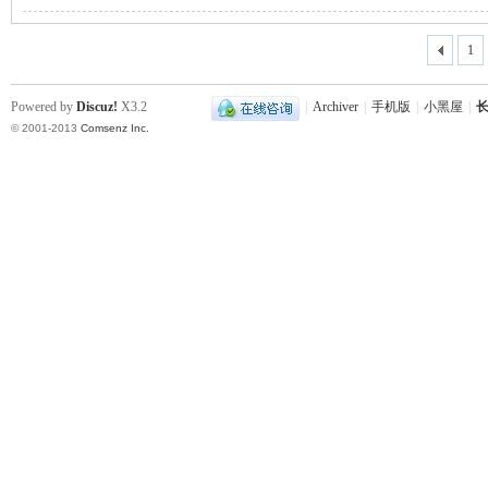
1
站
Powered by
Discuz!
X3.2
|
Archiver
|
手机版
|
小黑屋
|
长
© 2001-2013
Comsenz Inc.