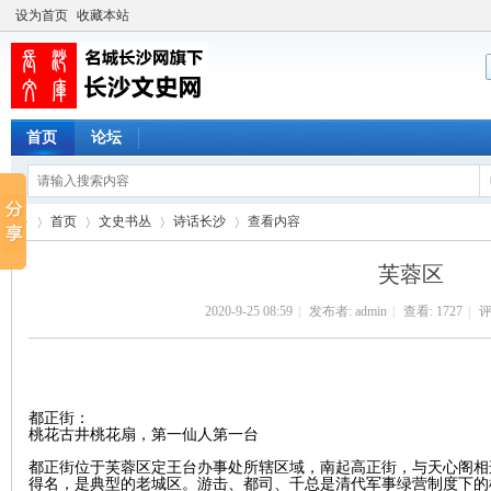
设为首页
收藏本站
首页
论坛
首页
文史书丛
诗话长沙
查看内容
芙蓉区
2020-9-25 08:59
|
发布者:
admin
|
查看:
1727
|
评
长
›
›
›
›
都正街：
桃花古井桃花扇，第一仙人第一台
都正街位于芙蓉区定王台办事处所辖区域，南起高正街，与天心阁相
得名，是典型的老城区。游击、都司、千总是清代军事绿营制度下的