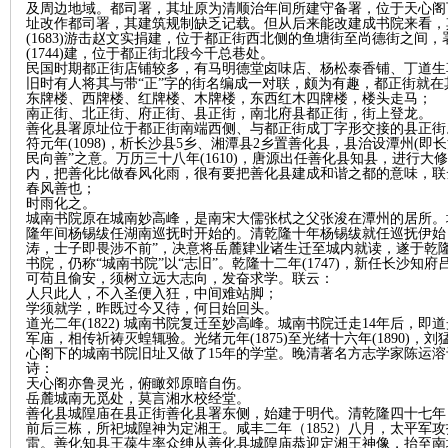
及周边地域。都司署，其址原为清顺治年间所建守备署，位于天心阁下
址改作都司署，其建筑规制缺乏记载。但从后来能改建成书院来看，
(1683)游击赵文实捐建，位于都正街西北侧的鱼塘街至尚德街之间
沙
(1744)建，位于都正街北段今千总巷处。
民国时期都正街店铺较多，有马明德堂卤味店、杨松泰香铺、丁道生
旧时有人将其与带“正”字的街名编成一对联，颇为有趣，都正街就在
东牌楼、西牌楼、红牌楼、木牌楼，东西红木四牌楼，楼头走马；
南正街、北正街、府正街、县正街，南北府县都正街，街上登龙。
善化县署原址位于都正街南端西侧、与都正街成丁字形交接的县正街
符元年(1098)，析长沙县5乡、湘潭县2乡置善化县，县治设潭州(
民向善”之意。万历三十八年(1610)，唐源出任善化县知县，进行大
内，把善化比做春风化雨，很有要把善化县建成和谐之都的意味，联
春风善也；
时雨化之。
城南书院原在城南妙高峰，是南宋大儒张栻之父张浚在潭州的居所。
隆年间杨锡绂任湖南巡抚时开始的。清乾隆十年杨锡绂就任巡抚伊始
文
涛，士子即畏涉不前”，决意将岳麓肄业诸生迁至城内就读，遂于乾隆
书院，仍称“城南书院”以“志旧”。乾隆十二年(1747)，新任长沙
可苟且偷安，须树立远大志向，发奋求学。联云：
人只此人，不入圣便入狂，中间难站脚；
学须就学，昨既过今又待，何日始回头。
道光二年(1822) 城南书院复迁至妙高峰。城南书院迁走14年后，即
军庙，相传祈祷灭蝗辄验。光绪元年(1875)至光绪十六年(1890)
心阁下的城南书院旧址又做了15年的学堂。晚清著名方志学家陈运溶于
诗：
天心阁亦鲁灵光，俯瞰郊原暗自伤。
岳麓城南无觅处，莫言湘水校经堂。
善化县城隍庙在县正街善化县署东侧，始建于明代。清乾隆四十七年（
前后三栋，所祀城隍神为定湘王。咸丰二年（1852）八月，太平军
库
雷。善化知县王葆生率众绅从善化县城隍庙恭迎定湘王神像，抬至南