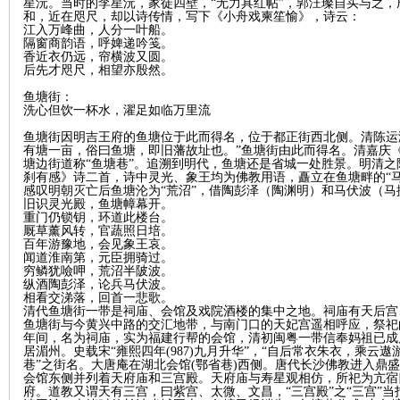
城
星沅。当时的李星沅，家徒四壁，“无力具红帖”，郭汪璨自买与之
和，近在咫尺，却以诗传情，写下《小舟戏柬笙愉》，诗云：
江入万峰曲，人分一叶船。
隔窗商韵语，呼婢递吟笺。
香近衣仍远，帘横波又圆。
后先才咫尺，相望亦殷然。
鱼塘街：
洗心但饮一杯水，濯足如临万里流
鱼塘街因明吉王府的鱼塘位于此而得名，位于都正街西北侧。清陈运
有塘一亩，俗曰鱼塘，即旧藩故址也。”鱼塘街由此而得名。清嘉庆《
塘边街道称“鱼塘巷”。追溯到明代，鱼塘还是省城一处胜景。明清
刹有感》诗二首，诗中灵光、象王均为佛教用语，矗立在鱼塘畔的“
长
感叹明朝灭亡后鱼塘沦为“荒沼”，借陶彭泽（陶渊明）和马伏波（
旧识灵光殿，鱼塘幛幕开。
重门仍锁钥，环道此楼台。
厩草薰风转，官蔬照日培。
百年游豫地，会见象王哀。
闻道淮南第，元臣拥骑过。
穷鳞犹噞呷，荒沼半陂波。
纵酒陶彭泽，论兵马伏波。
相看交涕落，回首一悲歌。
清代鱼塘街一带是祠庙、会馆及戏院酒楼的集中之地。祠庙有天后宫
鱼塘街与今黄兴中路的交汇地带，与南门口的天妃宫遥相呼应，祭祀
年间，名为祠庙，实为福建行帮的会馆，清初闽
粤一带信奉妈祖已成
居湄州。史载宋“雍熙四年(987)九月升华”，“自后常衣朱衣，乘云
沙
巷”之街名。大唐庵在湖北会馆(鄂省巷)西侧。唐代长沙佛教进入鼎
会馆东侧并列着天府庙和三宫殿。天府庙与寿星观相仿，所祀为亢宿
府。道教又谓天有三宫，曰紫宫、太微、文昌，“三宫殿”之“三宫”当