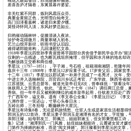
晚花人眼如耆旧，胜境随缘即轴薖。
差喜吾庐才隔巷，东篱晨暮许婆娑。
非关红紫不同群，炼到风霜压众芬。
~
典重金黄留正色，光明雪白灿奇文。
高门旧泽看嘉树，诸老归来爱夕曛。
莫怪诗怀同入淡，东风好梦总如云。
归鸦催动隔林钟，促膝清谈入夜浓。
珍护奇花得微月，商量寒绪入初冬。
艺兰山馆开新径，听雨书堂认旧踪。
难得诸郎能肯构，几回凄慰忆文恭。
1918年李星沅四世孙李青崖曾将芋园部分房舍借予新民学会开办“留法
仅剩的一点残迹，也为断瓦残垣所掩埋，但芋园和水月林的地名却诗意盘
为解放路立交桥和商住楼。
李星沅（1797—1851），字子湘，号石梧，祖籍湖南湘阴，乾隆
嘉庆十三年（1808年）李星沅12岁应童子试。17岁丧父后，因家
名
十二年（1817）李星沅以郡试第一补弟子员成了一名秀才。次年，受
中进士并入选翰林院，历官四川乡试正考官、广东学政、陕西等省按
江苏巡抚、云贵总督等。被道光皇帝召见8次，曾奉硃批：“朕看汝
体朕用人之苦衷也，钦此。”道光二十七年（1847）调任两江总督
养病。但一年半后又被刚刚继位的咸丰皇帝起用，任钦差大臣赴广西
于广西军中，谥文恭。遗有《李文恭公全集》《李星沅日记》《李文
八洲作督，一笑还山，寸草心头春日永；
五岭出师，三冬别母，断藤峡外大星沉。
李星沅有诗集8卷，无论是羁旅情愁、仕宦人生或是家居生活都显得
郭润玉的122首诗。李星沅妻子郭润玉是湘潭有名的才女，字笙愉，
亲郭汪璨，姑母郭友兰、郭佩兰，姐姐郭漱玉，侄女郭秉慧都工诗，
集》记述：“湘潭郭氏一门风雅，姑侄姐妹都能诗，云麓诸女皆才媛
门第作为择婿的标准，而是“阅文择婿”。郭汪璨看到李星沅的文章