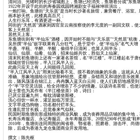
清同治、光绪时的长沙省城图上，鱼塘已经消失，鱼塘巷分成“东鱼塘”
1922年开设于此街的寿春园戏园聘湘剧女子福禄坤班演出，
一炮打响。鱼塘街“天乐居”是当时长沙著名旅馆，兼营餐厅、浴室
画本妙天然，此楼真高百尺；
人生行乐耳，有酒更进一杯。
同街的“天然居”酒家则因官至云南按察使的李元度的一副回文联，使
客上天然居；
居然天上客。
东鱼塘街则有“半仙乐”酒楼，因开始时不能与“天乐居”“天然居”杭
吴所撰“半仙”嵌字联果有几分狂气，悬于堂中，使“半仙乐”名气大增
网
半盏、半瓯、半醉、半醒，偷得半日清闲，也算人间半乐；
仙侣、仙朋、仙肴、仙酒，招来仙姬共饮，胜似天上仙家。
清末民初鱼塘街上还有一家著名茶馆，名“半江楼”。半江楼起名于唐
锦城丝管日纷纷，半入江风半入云。
此曲只应天上有，人间能得几回闻。
“半入江风半入云”用来比喻看不见、摸不着的抽象的乐曲，这就从
准确、形象地描绘出弦管那种轻悠、柔靡，杂错而又和谐的音乐效果
出，随风荡漾在锦江上，冉冉飘入蓝天白云间，使人们真切地感受到
个“半”字空灵活脱，给全诗增添了不少的情趣。以该诗名茶馆，也
吴士萱也为其作有《半江楼坐茶》诗，诗曰：
已厌尘嚣遍九州，每耽清啸坐斯楼。
洗心但饮一杯水，濯足如临万里流。
文字早成刍狗物，功名都付烂羊头。
生逢乱世甘长贱，总觉春来气似秋。
旗
民国时期鱼塘街形成独特的商业风貌，成为丧葬用品店铺的集中地，
长寿乐寿服店、永记寿服店、永年寿服店等。20世纪90年代形成“鞋
2010年，鱼塘街连同周围的闽省巷、鄂省巷、照磨巷、游击坪、尚德
除，后成为香港九龙仓集团商业开发用地。
撰文：陈先枢