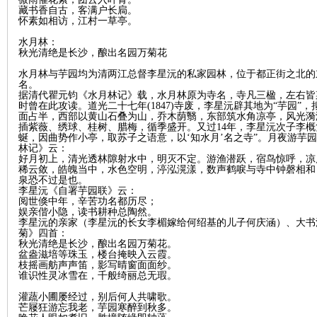
藏书香自古，客满户长扃。
怀素如相访，江村一草亭。
水月林：
秋光清绝是长沙，酿出名园万菊花
史
水月林与芋园均为清两江总督李星沅的私家园林，位于都正街之北的
名。
据清代瞿元钧《水月林记》载，水月林原为寺名，寺凡三楹，左右皆
时曾在此攻读。道光二十七年(1847)寺废，李星沅辟其地为“芋园”
面占半，西部以黄山石叠为山，乔木荫翳，东部筑水角凉亭，风光漪
插紫薇、绣球、桂树、腊梅，循季盛开。又过14年，李星沅次子李概
蜒，因曲势作小亭，取苏子之语意，以‘知水月’名之寺”。月夜游芋
林记》云：
好月初上，清光透林隙射水中，明灭不定。游渔潜跃，宿鸟惊呼，凉
稀云敛，皓魄当中，水色空明，渟泓滉漾，数声鹤唳与寺中钟磬相和
泉恐不过是也。
李星沅《自署芋园联》云：
阅世倏中年，辛苦功名都历尽；
网
娱亲偕小隐，读书耕种总陶然。
李星沅的亲家（李星沅的长女李楣嫁给何绍基的儿子何庆涵）、大书
菊》四首：
秋光清绝是长沙，酿出名园万菊花。
盆盎滋培等珠玉，楼台掩映入云霞。
枝摇画舫声声笛，影写晴窗面面纱。
谁识性灵冰雪在，千般绮丽总无瑕。
灌蔬小圃屡经过，别后何人共啸歌。
芒屦狂游忘我老，芋园寒醉到秋多。