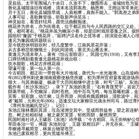
灵庇佑。太平军围城八十余日，久攻不下，撤围而去，省城转危为安
善化县城隍庙旧有戏楼，清末名流郭嵩焘、杨恩寿、王闿运等常来此
月十五日，善化县城隍早戏，人肩相摩，肩舆不能入。”郭嵩焘之弟
人事可征，喜歌舞登场，听取新声供笑乐；
神灵如在，看贤奸结局，愿凭法曲醒痴迷。
桃花井为井名，亦为街巷名，位于都正街与今人民西路的交汇义处。
尾，都司署右。”桃花井虽为幽深小巷，却是旧时戏班荟集之区。据民国
园组织“豫园”于桃花井，“延聘沪汉名伶之优等者，排演迎合湘人心理
逢元为豫园戏班题联云：
至今犹想休明鼓吹时，经几度繁华，江南风景花开落；
从古多称悲歌慷慨士，到此间游戏，塞北关山雁去来。
黄逢元为清末举人，著有《怡云室联语》。民国七年(1918)，又有
口牌坊镌刻着黄逢元题桃花井戏台联：
|
饮水能歌，桃花古井桃花扇；
望瀛可接，第一仙人第一台。
今古稻田、都正街一带曾有大片地域，唐代为一水光潋滟、山岛耸峙
年(802)潭州刺史兼湖南观察使杨凭所建，初为潭州官府宴客观游场
很大，与其弟杨凝、杨凌于大历间相继中进士第，时号“三杨”。东
载作有《长沙东池记》，录下了东池的美景：“右有青莲梵宇，岩岩
阴蔼芊眠，不究幽深，四时苍然。池中百鸟飞鸣，每当晨曦初露，金
宾客，驻彩旗，动兰桡，泛舟而游，间或有娥眉婵娟，清歌波中，宛
者”戴简，元和元年(806)，适逢文坛大家柳宗元谪永州司马，路过
《潭州东池戴氏堂记》。记曰：
东池丘陵林麓距其涯，坘岛渚洲交其中。堂成而胜益奇，望之若连舻
忽。树之松柏杉槠，被之菱芡芙蕖，郁然而阴，粲然而荣。
民国时南社诗人王啸苏《东池》诗序载：“今古稻田、马王街钩鲈公
长
莘田各治一宅，傅题‘东池别业’，王题‘双柑旧庐’，并无存矣。” 王
亭榭难寻戴简堂，林泉云物望苍茫。
东池已废双柑尽，更向荒墟吊傅王。