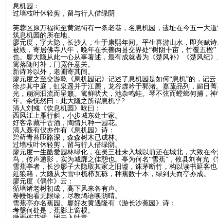
息机园：
过墙枝叶休轻剪，留与行人借绿阴
芙蓉区原万福街至黄泥街有一条老巷，名息机园，遗址在今五一大道
筑息机园的所在地。
廖元度，字大隐，长沙人，生于康熙年间。平生喜游山水，即兴赋诗
被毁，寄居佛寺八年，晚年在长善两县交界处“树阴十亩，竹覆五楹
也。廖大隐从此一心从事著述，最有成就者为《楚风补》《楚风纪》
篱落随时补，门宽任意关。
沙
新诗吟以外，老圃寄其间。
廖元度之至交游乾《息机园记》记述了息机园是如何“息机”的，记云
徐步其中庭，虹泉遥并于江麓，龙谷虚吟于郭渚。嘉蔬品列，媚目菁
光，崩涧汩流而呈籁。篱鲜吠犬，池杂鸣蛙。琴不弦而螳螂何捕，神
年。余怃然曰：此大隐之所谓息机乎?
清人刘彧《饮息机园》咏曰：
西风江上雁行斜，小步城东处士家。
好客常藏千古酒，陶情只种一园花。
清人聂有仪亦作有《息机园》诗：
碧藓青苔匝路深，森森树木已成林。
过墙枝叶休轻剪，留与行人借绿阴。
廖元度一生酷爱园林绿化，在吴三桂未入城以前还在城北，大致在今
鸟，传声递影，实为城廓之佳憩也。亭为何名“雪蕉”，攸县刘有光《
雪蕉亭者，长沙廖子大隐取其家之旧墟，诛茅断竹，构以读书延客也
文
延狼籍，大隐从大雪中梳栉瓦砾，种蕉数十本，绿到天而亭亦成。
廖元度《偶作》云：
循墙诸老树初成，高下风来各有声。
卷幔饱看无限绿，尽教鸠语唤阴晴。
雪蕉亭亦名蕉园。廖好友黄遇隆有《游长沙蕉园》诗：
考槃何处是，蕉影上窗棂。
微雨催花紫，团云入叶青。